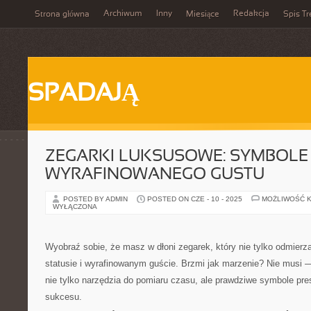
Archiwum
Inny
Redakcja
Strona główna
Miesiące
Spis Tr
SPADAJĄ
ZEGARKI LUKSUSOWE: SYMBOLE 
WYRAFINOWANEGO GUSTU
POSTED BY ADMIN
POSTED ON CZE - 10 - 2025
MOŻLIWOŚĆ 
WYŁĄCZONA
Wyobraź sobie, że masz w dłoni zegarek, który nie tylko odmierz
statusie i wyrafinowanym guście. Brzmi jak marzenie? Nie musi 
nie tylko narzędzia do pomiaru czasu, ale prawdziwe symbole presti
sukcesu.