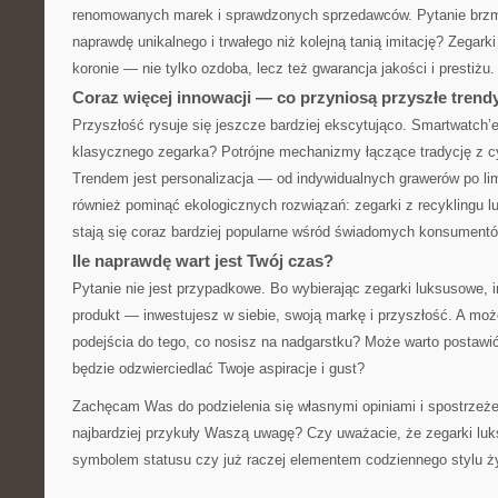
renomowanych marek i sprawdzonych sprzedawców. Pytanie brzmi:
naprawdę unikalnego i trwałego niż kolejną tanią imitację? Zegarki
koronie — nie tylko ozdoba, lecz też gwarancja jakości i prestiżu.
Coraz więcej innowacji — co przyniosą przyszłe trend
Przyszłość rysuje się jeszcze bardziej ekscytująco. Smartwatch’
klasycznego zegarka? Potrójne mechanizmy łączące tradycję z c
Trendem jest personalizacja — od indywidualnych grawerów po li
również pominąć ekologicznych rozwiązań: zegarki z recyklingu 
stają się coraz bardziej popularne wśród świadomych konsumentó
Ile naprawdę wart jest Twój czas?
Pytanie nie jest przypadkowe. Bo wybierając zegarki luksusowe, i
produkt — inwestujesz w siebie, swoją markę i przyszłość. A moż
podejścia do tego, co nosisz na nadgarstku? Może warto postawi
będzie odzwierciedlać Twoje aspiracje i gust?
Zachęcam Was do podzielenia się własnymi opiniami i spostrzeże
najbardziej przykuły Waszą uwagę? Czy uważacie, że zegarki lu
symbolem statusu czy już raczej elementem codziennego stylu ż