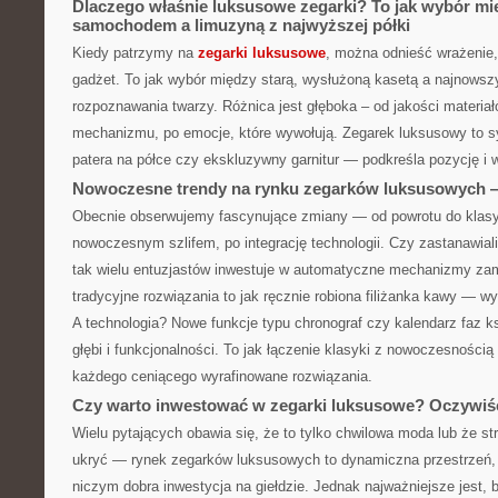
Dlaczego właśnie luksusowe zegarki? To jak wybór m
samochodem a limuzyną z najwyższej półki
Kiedy patrzymy na
zegarki luksusowe
, można odnieść wrażenie, 
gadżet. To jak wybór między starą, wysłużoną kasetą a najnows
rozpoznawania twarzy. Różnica jest głęboka – od jakości materiał
mechanizmu, po emocje, które wywołują. Zegarek luksusowy to s
patera na półce czy ekskluzywny garnitur — podkreśla pozycję i
Nowoczesne trendy na rynku zegarków luksusowych — 
Obecnie obserwujemy fascynujące zmiany — od powrotu do klas
nowoczesnym szlifem, po integrację technologii. Czy zastanawiali
tak wielu entuzjastów inwestuje w automatyczne mechanizmy za
tradycyjne rozwiązania to jak ręcznie robiona filiżanka kawy — wy
A technologia? Nowe funkcje typu chronograf czy kalendarz faz 
głębi i funkcjonalności. To jak łączenie klasyki z nowoczesnością
każdego ceniącego wyrafinowane rozwiązania.
Czy warto inwestować w zegarki luksusowe? Oczywiśc
Wielu pytających obawia się, że to tylko chwilowa moda lub że str
ukryć — rynek zegarków luksusowych to dynamiczna przestrzeń,
niczym dobra inwestycja na giełdzie. Jednak najważniejsze jest,