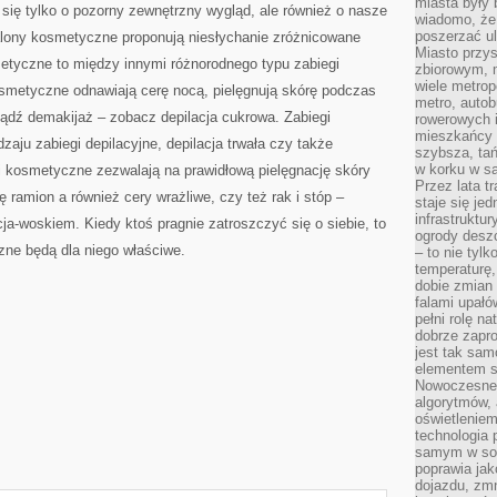
miasta były
się tylko o pozorny zewnętrzny wygląd, ale również o nasze
wiadomo, że
poszerzać ul
lony kosmetyczne proponują niesłychanie zróżnicowane
Miasto przys
metyczne to między innymi różnorodnego typu zabiegi
zbiorowym, m
wiele metrop
kosmetyczne odnawiają cerę nocą, pielęgnują skórę podczas
metro, autob
bądź demakijaż – zobacz depilacja cukrowa. Zabiegi
rowerowych i
mieszkańcy m
aju zabiegi depilacyjne, depilacja trwała czy także
szybsza, tań
w korku w sa
gi kosmetyczne zezwalają na prawidłową pielęgnację skóry
Przez lata t
ę ramion a również cery wrażliwe, czy też rak i stóp –
staje się j
infrastruktu
ja-woskiem. Kiedy ktoś pragnie zatroszczyć się o siebie, to
ogrody desz
zne będą dla niego właściwe.
– to nie tylk
temperaturę,
dobie zmian 
falami upałó
pełni rolę na
dobrze zapro
jest tak sam
elementem s
Nowoczesne 
algorytmów, 
oświetleniem
technologia 
samym w sob
poprawia ja
dojazdu, zmn