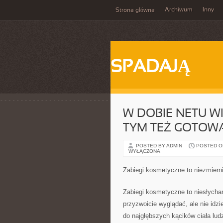
Archiwum
Inny
Strona główna
SPADAJĄ
W DOBIE NETU WI
TYM TEŻ GOTOW
POSTED BY ADMIN
POSTED ON 
WYŁĄCZONA
Zabiegi kosmetyczne to niezmiern
Zabiegi kosmetyczne to niesłychan
przyzwoicie wyglądać, ale nie idzi
do najgłębszych kącików ciała ludz