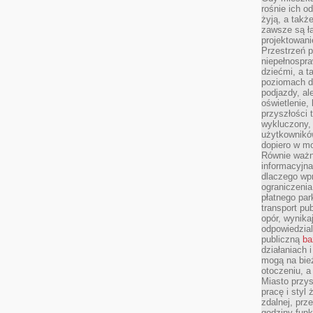
rośnie ich o
żyją, a takż
zawsze są ła
projektowani
Przestrzeń 
niepełnospra
dziećmi, a t
poziomach d
podjazdy, ale
oświetlenie,
przyszłości t
wykluczony, 
użytkowników
dopiero w m
Równie ważn
informacyjn
dlaczego wp
ograniczeni
płatnego par
transport pub
opór, wynika
odpowiedzial
publiczną
ba
działaniach 
mogą na bież
otoczeniu, a
Miasto przy
pracę i styl
zdalnej, prz
godziny funk