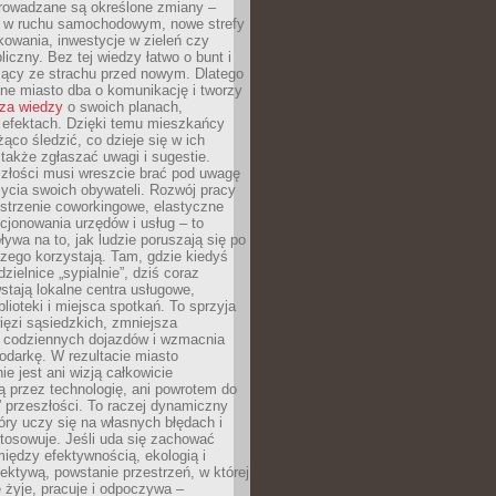
rowadzane są określone zmiany –
a w ruchu samochodowym, nowe strefy
kowania, inwestycje w zieleń czy
liczny. Bez tej wiedzy łatwo o bunt i
jący ze strachu przed nowym. Dlatego
ne miasto dba o komunikację i tworzy
za wiedzy
o swoich planach,
i efektach. Dzięki temu mieszkańcy
ąco śledzić, co dzieje się w ich
 także zgłaszać uwagi i sugestie.
szłości musi wreszcie brać pod uwagę
 życia swoich obywateli. Rozwój pracy
estrzenie coworkingowe, elastyczne
cjonowania urzędów i usług – to
ywa na to, jak ludzie poruszają się po
czego korzystają. Tam, gdzie kiedyś
zielnice „sypialnie”, dziś coraz
stają lokalne centra usługowe,
blioteki i miejsca spotkań. To sprzyja
ęzi sąsiedzkich, zmniejsza
 codziennych dojazdów i wzmacnia
odarkę. W rezultacie miasto
ie jest ani wizją całkowicie
 przez technologię, ani powrotem do
” przeszłości. To raczej dynamiczny
óry uczy się na własnych błędach i
stosowuje. Jeśli uda się zachować
iędzy efektywnością, ekologią i
ektywą, powstanie przestrzeń, w której
 żyje, pracuje i odpoczywa –