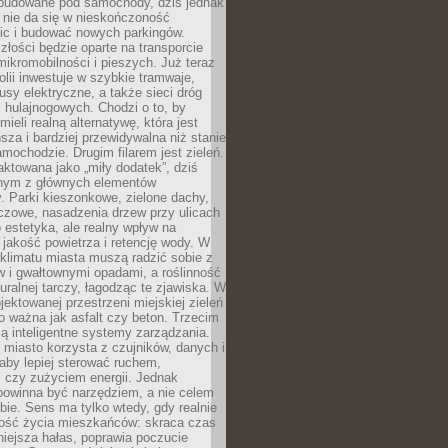
 budowane pod samochody, dziś jednak
 nie da się w nieskończoność
ic i budować nowych parkingów.
złości będzie oparte na transporcie
ikromobilności i pieszych. Już teraz
olii inwestuje w szybkie tramwaje,
usy elektryczne, a także sieci dróg
 hulajnogowych. Chodzi o to, by
ieli realną alternatywę, która jest
sza i bardziej przewidywalna niż stanie
mochodzie. Drugim filarem jest zieleń.
raktowana jako „miły dodatek”, dziś
ednym z głównych elementów
ry. Parki kieszonkowe, zielone dachy,
czowe, nasadzenia drzew przy ulicach
o estetyka, ale realny wpływ na
 jakość powietrza i retencję wody. W
klimatu miasta muszą radzić sobie z
w i gwałtownymi opadami, a roślinność
turalnej tarczy, łagodząc te zjawiska. W
jektowanej przestrzeni miejskiej zieleń
o ważna jak asfalt czy beton. Trzecim
ą inteligentne systemy zarządzania.
miasto korzysta z czujników, danych i
aby lepiej sterować ruchem,
 czy zużyciem energii. Jednak
powinna być narzędziem, a nie celem
ie. Sens ma tylko wtedy, gdy realnie
kość życia mieszkańców: skraca czas
iejsza hałas, poprawia poczucie