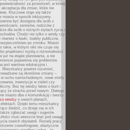
dpowiedzialność za przestrzeń, w której
e akceptacja dla zmian, które nie
twe. Kluczowe staje się także
e miasta w sposób inkluzywny.
powinna być dostępna dla osób z
wnościami, seniorów, rodziców z
akże dla osób o różnych stylach życia i
ochodów. Chodzi nie tylko o windy czy
 również o ławki, toalety publiczne,
 bezpieczeństwo po zmroku. Miasto
o takie, w którym nikt nie czuje się
bo projektanci myślą o różnorodności
 już na etapie planowania, a nie
omencie pojawienia się problemów.
a jest warstwa edukacyjna i
a. Mieszkańcy powinni rozumieć,
rowadzane są określone zmiany –
a w ruchu samochodowym, nowe strefy
kowania, inwestycje w zieleń czy
liczny. Bez tej wiedzy łatwo o bunt i
jący ze strachu przed nowym. Dlatego
ne miasto dba o komunikację i tworzy
za wiedzy
o swoich planach,
i efektach. Dzięki temu mieszkańcy
ąco śledzić, co dzieje się w ich
 także zgłaszać uwagi i sugestie.
szłości musi wreszcie brać pod uwagę
 życia swoich obywateli. Rozwój pracy
estrzenie coworkingowe, elastyczne
cjonowania urzędów i usług – to