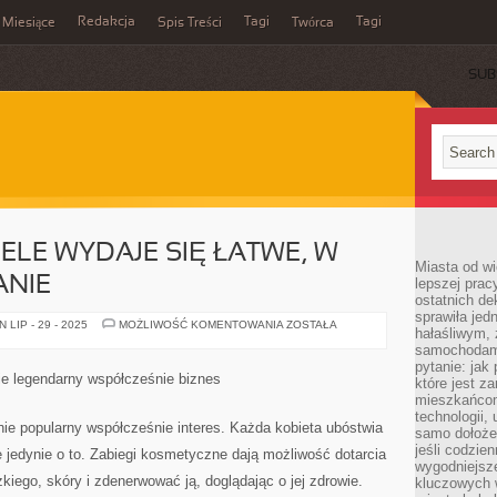
Redakcja
Tagi
Tagi
Miesiące
Spis Treści
Twórca
SUB
ELE WYDAJE SIĘ ŁATWE, W
Miasta od wi
ANIE
lepszej prac
ostatnich d
sprawiła jed
W
LIP - 29 - 2025
MOŻLIWOŚĆ KOMENTOWANIA
ZOSTAŁA
hałaśliwym,
DOBIE
NETU
samochodami
WIELE
pytanie: jak
WYDAJE
ie legendarny współcześnie biznes
które jest z
SIĘ
ŁATWE,
mieszkańcom
W
technologii, 
TYM
ie popularny współcześnie interes. Każda kobieta ubóstwia
samo dołożen
TEŻ
GOTOWANIE
jeśli codzien
e jedynie o to. Zabiegi kosmetyczne dają możliwość dotarcia
wygodniejsz
kiego, skóry i zdenerwować ją, doglądając o jej zdrowie.
kluczowych w