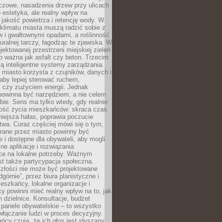
czowe, nasadzenia drzew przy ulicach
o estetyka, ale realny wpływ na
 jakość powietrza i retencję wody. W
klimatu miasta muszą radzić sobie z
w i gwałtownymi opadami, a roślinność
turalnej tarczy, łagodząc te zjawiska. W
jektowanej przestrzeni miejskiej zieleń
o ważna jak asfalt czy beton. Trzecim
ą inteligentne systemy zarządzania.
miasto korzysta z czujników, danych i
aby lepiej sterować ruchem,
 czy zużyciem energii. Jednak
powinna być narzędziem, a nie celem
ie. Sens ma tylko wtedy, gdy realnie
kość życia mieszkańców: skraca czas
iejsza hałas, poprawia poczucie
wa. Coraz częściej mówi się o tym,
erane przez miasto powinny być
e i dostępne dla obywateli, aby mogli
ne aplikacje i rozwiązania
ce na lokalne potrzeby. Ważnym
t także partycypacja społeczna.
złości nie może być projektowane
dgórnie”, przez biura planistyczne i
ieszkańcy, lokalne organizacje i
cy powinni mieć realny wpływ na to, jak
h dzielnice. Konsultacje, budżet
 panele obywatelskie – to wszystko
łączanie ludzi w proces decyzyjny.
cy czują, że ich głos jest słyszany,