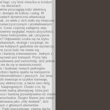
od tego, czy ktoś mieszka w ścisłym
y na obrzeżach.
eków przyciągają ludzi obietnicą
y, dostępu do kultury i usług. W
ekadach dynamiczna urbanizacja
nak, że wiele z nich stało się miejscem
 zanieczyszczonym i przeładowanym
. Coraz częściej zadajemy więc
 powinno wyglądać miasto przyszłości,
arówno funkcjonalne, jak i przyjazne
? Odpowiedzi szuka się na styku
urbanistyki, ekologii i socjologii, bo
ie kolejnych gadżetów nie wystarczy,
ne życie ludzi nie stanie się
e i bardziej zrównoważone. Jednym z
yzwań jest transport. Przez lata
 budowane pod samochody, dziś jednak
 nie da się w nieskończoność
ic i budować nowych parkingów.
złości będzie oparte na transporcie
ikromobilności i pieszych. Już teraz
olii inwestuje w szybkie tramwaje,
usy elektryczne, a także sieci dróg
 hulajnogowych. Chodzi o to, by
ieli realną alternatywę, która jest
sza i bardziej przewidywalna niż stanie
mochodzie. Drugim filarem jest zieleń.
raktowana jako „miły dodatek”, dziś
ednym z głównych elementów
ry. Parki kieszonkowe, zielone dachy,