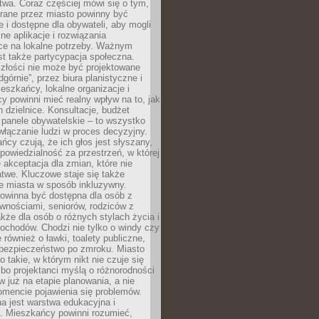
wa. Coraz częściej mówi się o tym,
erane przez miasto powinny być
e i dostępne dla obywateli, aby mogli
ne aplikacje i rozwiązania
ce na lokalne potrzeby. Ważnym
t także partycypacja społeczna.
złości nie może być projektowane
dgórnie”, przez biura planistyczne i
ieszkańcy, lokalne organizacje i
cy powinni mieć realny wpływ na to, jak
h dzielnice. Konsultacje, budżet
 panele obywatelskie – to wszystko
łączanie ludzi w proces decyzyjny.
cy czują, że ich głos jest słyszany,
dpowiedzialność za przestrzeń, w której
e akceptacja dla zmian, które nie
twe. Kluczowe staje się także
e miasta w sposób inkluzywny.
powinna być dostępna dla osób z
wnościami, seniorów, rodziców z
akże dla osób o różnych stylach życia i
ochodów. Chodzi nie tylko o windy czy
 również o ławki, toalety publiczne,
 bezpieczeństwo po zmroku. Miasto
o takie, w którym nikt nie czuje się
bo projektanci myślą o różnorodności
 już na etapie planowania, a nie
omencie pojawienia się problemów.
a jest warstwa edukacyjna i
a. Mieszkańcy powinni rozumieć,