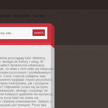
SCRIBE
FACEBOOK
TWITTER
eków przyciągają ludzi obietnicą
y, dostępu do kultury i usług. W
ekadach dynamiczna urbanizacja
nak, że wiele z nich stało się miejscem
 zanieczyszczonym i przeładowanym
. Coraz częściej zadajemy więc
 powinno wyglądać miasto przyszłości,
arówno funkcjonalne, jak i przyjazne
? Odpowiedzi szuka się na styku
urbanistyki, ekologii i socjologii, bo
ie kolejnych gadżetów nie wystarczy,
ne życie ludzi nie stanie się
e i bardziej zrównoważone. Jednym z
yzwań jest transport. Przez lata