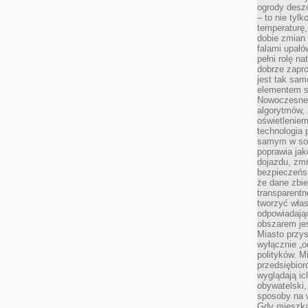
ogrody desz
– to nie tylk
temperaturę,
dobie zmian 
falami upałó
pełni rolę na
dobrze zapro
jest tak sam
elementem s
Nowoczesne 
algorytmów, 
oświetleniem
technologia 
samym w sob
poprawia ja
dojazdu, zmn
bezpieczeńst
że dane zbi
transparentn
tworzyć włas
odpowiadają
obszarem jes
Miasto przys
wyłącznie „o
polityków. M
przedsiębior
wyglądają ic
obywatelski,
sposoby na w
Gdy mieszkań