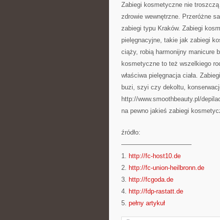
Zabiegi kosmetyczne nie troszczą 
zdrowie wewnętrzne. Przeróżne sa
zabiegi typu Kraków. Zabiegi kos
pielęgnacyjne, takie jak zabiegi 
ciąży, robią harmonijny manicure 
kosmetyczne to też wszelkiego rodz
właściwa pielęgnacja ciała. Zabie
buzi, szyi czy dekoltu, konserwacj
http://www.smoothbeauty.pl/depilac
na pewno jakieś zabiegi kosmetyc
źródło:
———————————
1.
http://fc-host10.de
2.
http://fc-union-heilbronn.de
3.
http://fcgoda.de
4.
http://fdp-rastatt.de
5.
pełny artykuł