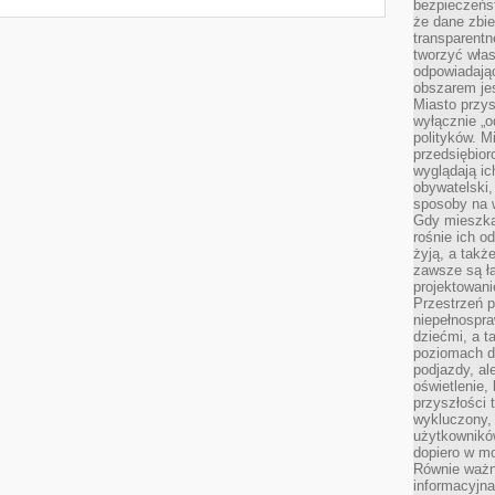
bezpieczeńst
że dane zbi
transparentn
tworzyć włas
odpowiadają
obszarem jes
Miasto przys
wyłącznie „o
polityków. M
przedsiębior
wyglądają ic
obywatelski,
sposoby na w
Gdy mieszkań
rośnie ich o
żyją, a takż
zawsze są ła
projektowani
Przestrzeń 
niepełnospra
dziećmi, a t
poziomach d
podjazdy, ale
oświetlenie,
przyszłości t
wykluczony, 
użytkowników
dopiero w m
Równie ważn
informacyjn