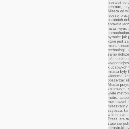
niezależnie 
centrum, cz
Miasta od wi
lepszej prac
ostatnich d
sprawiła jed
hałaśliwym,
samochodami
pytanie: jak
które jest z
mieszkańcom
technologii, 
samo dołożen
jeśli codzien
wygodniejsz
kluczowych w
miasta były
wiadomo, że
poszerzać ul
Miasto przys
zbiorowym, m
wiele metrop
metro, autob
rowerowych i
mieszkańcy m
szybsza, tań
w korku w sa
Przez lata t
staje się j
infrastruktu