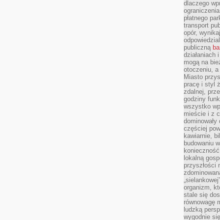
dlaczego wp
ograniczeni
płatnego par
transport pub
opór, wynika
odpowiedzial
publiczną
ba
działaniach 
mogą na bież
otoczeniu, a
Miasto przy
pracę i styl
zdalnej, prz
godziny funk
wszystko wpł
mieście i z 
dominowały d
częściej pow
kawiarnie, bi
budowaniu wi
konieczność
lokalną gosp
przyszłości n
zdominowaną
„sielankowej
organizm, kt
stale się do
równowagę m
ludzką persp
wygodnie się