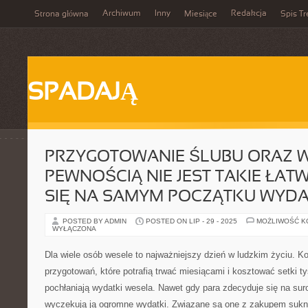
Archiwum
Inny
Redakcja
Strona główna
Miesiące
Spis Tr
SPADAJĄ
PRZYGOTOWANIE ŚLUBU ORAZ W
PEWNOŚCIĄ NIE JEST TAKIE ŁAT
SIĘ NA SAMYM POCZĄTKU WYDA
POSTED BY ADMIN
POSTED ON LIP - 29 - 2025
MOŻLIWOŚĆ 
WYŁĄCZONA
Dla wiele osób wesele to najważniejszy dzień w ludzkim życiu. Ko
przygotowań, które potrafią trwać miesiącami i kosztować setki ty
pochłaniają wydatki wesela. Nawet gdy para zdecyduje się na suro
wyczekują ją ogromne wydatki. Związane są one z zakupem sukni 