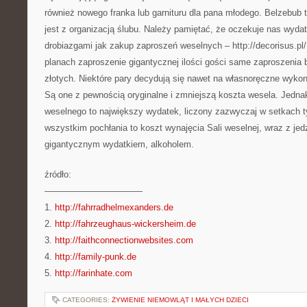
również nowego franka lub garnituru dla pana młodego. Belzebub 
jest z organizacją ślubu. Należy pamiętać, że oczekuje nas wyda
drobiazgami jak zakup zaproszeń weselnych – http://decorisus.p
planach zaproszenie gigantycznej ilości gości same zaproszenia 
złotych. Niektóre pary decydują się nawet na własnoręczne wyko
Są one z pewnością oryginalne i zmniejszą koszta wesela. Jedna
weselnego to największy wydatek, liczony zazwyczaj w setkach t
wszystkim pochłania to koszt wynajęcia Sali weselnej, wraz z je
gigantycznym wydatkiem, alkoholem.
źródło:
———————————
1.
http://fahrradhelmexanders.de
2.
http://fahrzeughaus-wickersheim.de
3.
http://faithconnectionwebsites.com
4.
http://family-punk.de
5.
http://farinhate.com
CATEGORIES:
ŻYWIENIE NIEMOWLĄT I MAŁYCH DZIECI