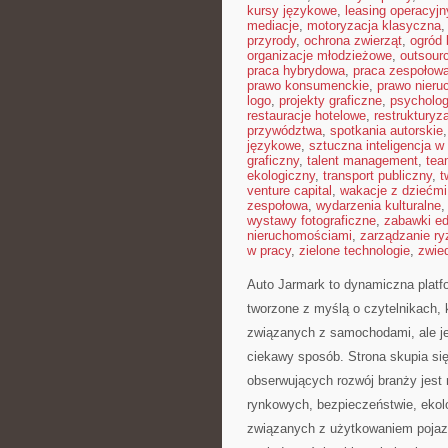
kursy językowe
,
leasing operacyjn
mediacje
,
motoryzacja klasyczna
przyrody
,
ochrona zwierząt
,
ogród 
organizacje młodzieżowe
,
outsour
praca hybrydowa
,
praca zespołow
prawo konsumenckie
,
prawo nieru
logo
,
projekty graficzne
,
psycholog
restauracje hotelowe
,
restrukturyz
przywództwa
,
spotkania autorskie
językowe
,
sztuczna inteligencja w
graficzny
,
talent management
,
tea
ekologiczny
,
transport publiczny
,
t
venture capital
,
wakacje z dziećmi
zespołowa
,
wydarzenia kulturalne
wystawy fotograficzne
,
zabawki e
nieruchomościami
,
zarządzanie r
w pracy
,
zielone technologie
,
zwie
Auto Jarmark to dynamiczna platf
tworzone z myślą o czytelnikach,
związanych z samochodami, ale je
ciekawy sposób. Strona skupia się
obserwujących rozwój branży jest 
rynkowych, bezpieczeństwie, ekol
związanych z użytkowaniem pojazdów