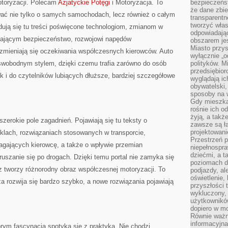
otoryzacji. Polecam
Azjatyckie Potęgi
i Motoryzacja. To
bezpieczeńst
że dane zbi
rywać nie tylko o samych samochodach, lecz również o całym
transparentn
tworzyć włas
ują się tu treści poświęcone technologiom, zmianom w
odpowiadają
zającym bezpieczeństwo, rozwojowi napędów
obszarem jes
Miasto przys
 zmieniają się oczekiwania współczesnych kierowców. Auto
wyłącznie „o
 swobodnym stylem, dzięki czemu trafia zarówno do osób
polityków. M
przedsiębior
ak i do czytelników lubiących dłuższe, bardziej szczegółowe
wyglądają ic
obywatelski,
sposoby na w
Gdy mieszkań
rośnie ich o
żyją, a takż
zerokie pole zagadnień. Pojawiają się tu teksty o
zawsze są ła
projektowani
ach, rozwiązaniach stosowanych w transporcie,
Przestrzeń 
ających kierowcę, a także o wpływie przemian
niepełnospra
dziećmi, a t
uszanie się po drogach. Dzięki temu portal nie zamyka się
poziomach d
ecz tworzy różnorodny obraz współczesnej motoryzacji. To
podjazdy, ale
oświetlenie,
a rozwija się bardzo szybko, a nowe rozwiązania pojawiają
przyszłości t
wykluczony, 
użytkowników
dopiero w m
Równie ważn
informacyjn
rym fascynacja spotyka się z praktyką. Nie chodzi