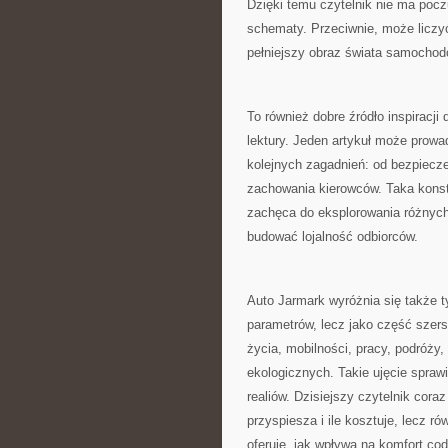
Dzięki temu czytelnik nie ma pocz
schematy. Przeciwnie, może liczyć
pełniejszy obraz świata samochodó
To również dobre źródło inspiracj
lektury. Jeden artykuł może prowa
kolejnych zagadnień: od bezpiecze
zachowania kierowców. Taka konstr
zachęca do eksplorowania różnych 
budować lojalność odbiorców.
Auto Jarmark wyróżnia się także t
parametrów, lecz jako część szers
życia, mobilności, pracy, podróży
ekologicznych. Takie ujęcie spraw
realiów. Dzisiejszy czytelnik coraz 
przyspiesza i ile kosztuje, lecz ró
oferuje, jak wpływa na komfort c