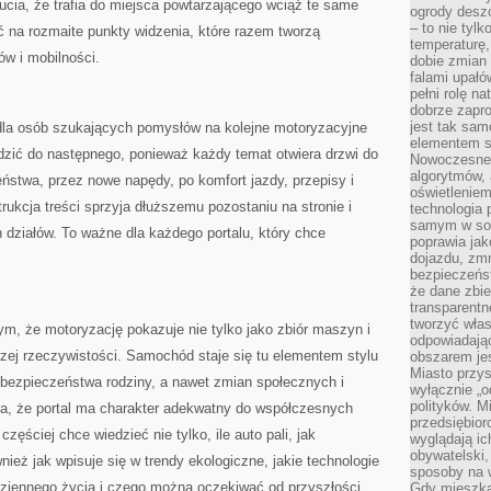
ucia, że trafia do miejsca powtarzającego wciąż te same
ogrody desz
– to nie tylk
 na rozmaite punkty widzenia, które razem tworzą
temperaturę,
w i mobilności.
dobie zmian 
falami upałó
pełni rolę na
dobrze zapro
jest tak sam
i dla osób szukających pomysłów na kolejne motoryzacyjne
elementem s
dzić do następnego, ponieważ każdy temat otwiera drzwi do
Nowoczesne 
algorytmów, 
ństwa, przez nowe napędy, po komfort jazdy, przepisy i
oświetleniem
ukcja treści sprzyja dłuższemu pozostaniu na stronie i
technologia 
samym w sob
działów. To ważne dla każdego portalu, który chce
poprawia ja
dojazdu, zmn
bezpieczeńst
że dane zbi
transparentn
tworzyć włas
ym, że motoryzację pokazuje nie tylko jako zbiór maszyn i
odpowiadają
zej rzeczywistości. Samochód staje się tu elementem stylu
obszarem jes
Miasto przys
, bezpieczeństwa rodziny, a nawet zmian społecznych i
wyłącznie „o
polityków. M
ia, że portal ma charakter adekwatny do współczesnych
przedsiębior
częściej chce wiedzieć nie tylko, ile auto pali, jak
wyglądają ic
obywatelski,
wnież jak wpisuje się w trendy ekologiczne, jakie technologie
sposoby na w
odziennego życia i czego można oczekiwać od przyszłości
Gdy mieszkań