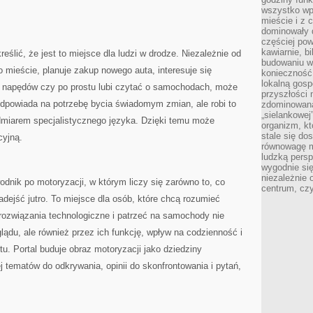
wszystko wpł
mieście i z 
dominowały d
częściej pow
kawiarnie, bi
eślić, że jest to miejsce dla ludzi w drodze. Niezależnie od
budowaniu wi
o mieście, planuje zakup nowego auta, interesuje się
konieczność
lokalną gosp
ć napędów czy po prostu lubi czytać o samochodach, może
przyszłości n
 odpowiada na potrzebę bycia świadomym zmian, ale robi to
zdominowaną
„sielankowej
admiarem specjalistycznego języka. Dzięki temu może
organizm, kt
stale się do
cyjną.
równowagę m
ludzką persp
wygodnie się
niezależnie 
odnik po motoryzacji, w którym liczy się zarówno to, co
centrum, cz
nadejść jutro. To miejsce dla osób, które chcą rozumieć
rozwiązania technologiczne i patrzeć na samochody nie
lądu, ale również przez ich funkcję, wpływ na codzienność i
tu. Portal buduje obraz motoryzacji jako dziedziny
ej tematów do odkrywania, opinii do skonfrontowania i pytań,