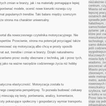
niezależnie 
żych zmian w branży, jak i na materiały pomagające lepiej
centrum, cz
 porównać modele, ocenić nowe kierunki rozwoju czy
Miasta od wi
lepszej prac
emat popularnych trendów. Taki balans między szerszym
ostatnich d
sprawiła jed
że strona ma charakter uniwersalny.
hałaśliwym,
samochodami
pytanie: jak
które jest z
ortal dla nowoczesnego czytelnika motoryzacyjnego. Nie
mieszkańcom
kspertów. Przeciwnie, strona ma potencjał przyciągać także
technologii, 
samo dołożen
teresować się motoryzacją albo chcą w prosty sposób
jeśli codzien
wygodniejsz
at aut, trendów i zmian w branży. Dzięki naturalnemu
kluczowych w
 zarówno przez osoby obeznane z techniką, jak i przez tych,
miasta były
wiadomo, że
ej jako na ważne narzędzie codziennego życia niż hobby
poszerzać ul
Miasto przys
zbiorowym, m
wiele metrop
metro, autob
rowerowych i
matyczna elastyczność. Motoryzacja została tu
mieszkańcy m
znego zawężania perspektywy. To pozwala budować ciekawy
szybsza, tań
w korku w sa
j mieszają się testy, porównania, analizy, komentarze,
Przez lata t
eksty pokazujące społeczny i gospodarczy wymiar transportu.
staje się j
infrastruktu