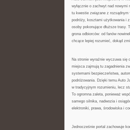
wyłącznie o zachwyt nad nowymi 
tu kwestie związane z rozsądnym
podróży, kosztami użytkowania i z
osoby pokonujące dłuższe trasy. 
grona odbiorców: od fanów nowine
chcące lepiej rozumieć, dokąd zm
Na stronie wyraźnie wyczuwa się 
miejsca zajmują tu zagadnienia zw
systemami bezpieczeństwa, automa
podróżowania. Dzięki temu Auto J
w tradycyjnym rozumieniu, lecz st
To ogromna zaleta, ponieważ wspó
samego silnika, nadwozia i osiągó
elektroniki, prawa, środowiska i
Jednocześnie portal zachowuje kon