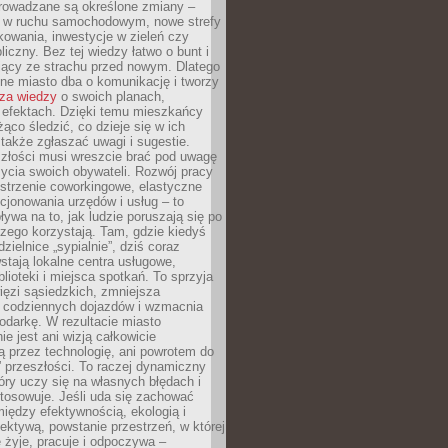
rowadzane są określone zmiany –
a w ruchu samochodowym, nowe strefy
kowania, inwestycje w zieleń czy
liczny. Bez tej wiedzy łatwo o bunt i
jący ze strachu przed nowym. Dlatego
ne miasto dba o komunikację i tworzy
za wiedzy
o swoich planach,
i efektach. Dzięki temu mieszkańcy
ąco śledzić, co dzieje się w ich
 także zgłaszać uwagi i sugestie.
szłości musi wreszcie brać pod uwagę
 życia swoich obywateli. Rozwój pracy
estrzenie coworkingowe, elastyczne
cjonowania urzędów i usług – to
ywa na to, jak ludzie poruszają się po
czego korzystają. Tam, gdzie kiedyś
zielnice „sypialnie”, dziś coraz
stają lokalne centra usługowe,
blioteki i miejsca spotkań. To sprzyja
ęzi sąsiedzkich, zmniejsza
 codziennych dojazdów i wzmacnia
odarkę. W rezultacie miasto
ie jest ani wizją całkowicie
 przez technologię, ani powrotem do
” przeszłości. To raczej dynamiczny
óry uczy się na własnych błędach i
stosowuje. Jeśli uda się zachować
iędzy efektywnością, ekologią i
ektywą, powstanie przestrzeń, w której
 żyje, pracuje i odpoczywa –