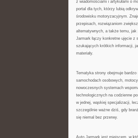
z wiadomościami i artykułami o m
portal dla tych, którzy lubią odk
środowisku motoryzacyjnym. Znajd
przepisach, rozwiązaniom zwięks
alternatywnych, a także temu, jak
Jarmark łączy konkretne ujęcie z
szukających krótkich informacji, j
materiały.
Tematyka strony obejmuje bardzo s
samochodach osobowych, motocykl
nowoczesnych systemach wspomag
technologicznych na codzienne por
w jednej, wąskiej specjalizacji, l
szczególnie ważne dziś, gdy branż
się niemal bez przerwy.
Auto Jarmark jest miejscem, w któ