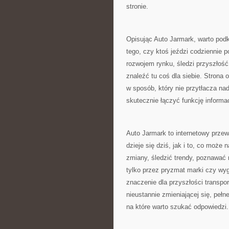
stronie.
Opisując Auto Jarmark, warto podkr
tego, czy ktoś jeździ codziennie p
rozwojem rynku, śledzi przyszłoś
znaleźć tu coś dla siebie. Strona
w sposób, który nie przytłacza n
skutecznie łączyć funkcję informa
Auto Jarmark to internetowy przew
dzieje się dziś, jak i to, co może 
zmiany, śledzić trendy, poznawać 
tylko przez pryzmat marki czy wyg
znaczenie dla przyszłości transpor
nieustannie zmieniającej się, pełn
na które warto szukać odpowiedzi.