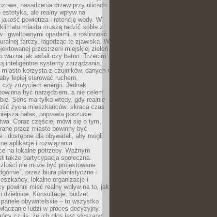
czowe, nasadzenia drzew przy ulicach
o estetyka, ale realny wpływ na
 jakość powietrza i retencję wody. W
klimatu miasta muszą radzić sobie z
w i gwałtownymi opadami, a roślinność
turalnej tarczy, łagodząc te zjawiska. W
jektowanej przestrzeni miejskiej zieleń
o ważna jak asfalt czy beton. Trzecim
ą inteligentne systemy zarządzania.
miasto korzysta z czujników, danych i
aby lepiej sterować ruchem,
 czy zużyciem energii. Jednak
powinna być narzędziem, a nie celem
ie. Sens ma tylko wtedy, gdy realnie
kość życia mieszkańców: skraca czas
iejsza hałas, poprawia poczucie
wa. Coraz częściej mówi się o tym,
erane przez miasto powinny być
e i dostępne dla obywateli, aby mogli
ne aplikacje i rozwiązania
ce na lokalne potrzeby. Ważnym
t także partycypacja społeczna.
złości nie może być projektowane
dgórnie”, przez biura planistyczne i
ieszkańcy, lokalne organizacje i
cy powinni mieć realny wpływ na to, jak
h dzielnice. Konsultacje, budżet
 panele obywatelskie – to wszystko
łączanie ludzi w proces decyzyjny.
cy czują, że ich głos jest słyszany,