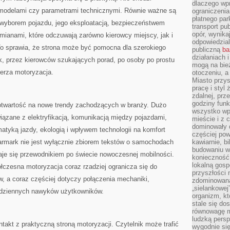
dlaczego wp
modelami czy parametrami technicznymi. Równie ważne są
ograniczeni
płatnego par
 wyborem pojazdu, jego eksploatacją, bezpieczeństwem
transport pub
opór, wynika
mianami, które odczuwają zarówno kierowcy miejscy, jak i
odpowiedzial
To sprawia, że strona może być pomocna dla szerokiego
publiczną
ba
działaniach 
k, przez kierowców szukających porad, po osoby po prostu
mogą na bież
ierza motoryzacja.
otoczeniu, a
Miasto przy
pracę i styl
zdalnej, prz
godziny funk
otwartość na nowe trendy zachodzących w branży. Dużo
wszystko wpł
iązane z elektryfikacją, komunikacją między pojazdami,
mieście i z 
dominowały d
tyką jazdy, ekologią i wpływem technologii na komfort
częściej pow
armark nie jest wyłącznie zbiorem tekstów o samochodach
kawiarnie, bi
budowaniu wi
aje się przewodnikiem po świecie nowoczesnej mobilności.
konieczność
lokalną gosp
łczesna motoryzacja coraz rzadziej ogranicza się do
przyszłości n
w, a coraz częściej dotyczy połączenia mechaniki,
zdominowaną
„sielankowej
 codziennych nawyków użytkowników.
organizm, kt
stale się do
równowagę m
ludzką persp
takt z praktyczną stroną motoryzacji. Czytelnik może trafić
wygodnie się