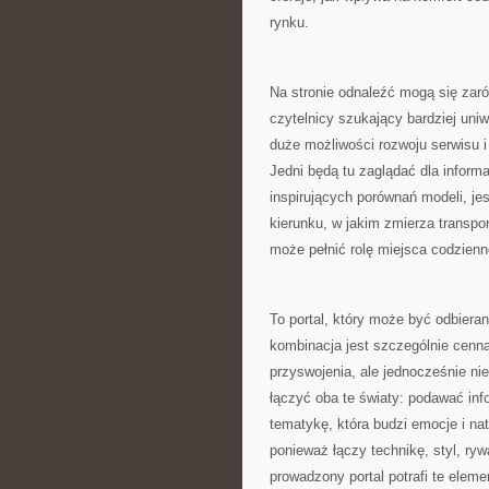
rynku.
Na stronie odnaleźć mogą się zaró
czytelnicy szukający bardziej un
duże możliwości rozwoju serwisu i
Jedni będą tu zaglądać dla inform
inspirujących porównań modeli, je
kierunku, w jakim zmierza transpo
może pełnić rolę miejsca codzienne
To portal, który może być odbieran
kombinacja jest szczególnie cenna
przyswojenia, ale jednocześnie ni
łączyć oba te światy: podawać in
tematykę, która budzi emocje i na
ponieważ łączy technikę, styl, ryw
prowadzony portal potrafi te eleme