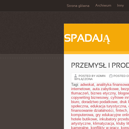
Archiwum
Inny
Strona główna
SPADAJĄ
PRZEMYSŁ I PRO
POSTED BY ADMIN
POSTED ON
WYŁĄCZONA
Tagi:
adwokat
,
analityka finansow
internetowe
,
auta zabytkowe
,
bezp
tłumaczeń
,
biznes etyczny
,
blogo
copywriting biznesowy
,
cyfrowe in
biuro
,
doradztwo podatkowe
,
druk 
społeczna
,
edukacja turystyczna
,
finansowanie działalności
,
fintech
komputerowa
,
gry edukacyjne onli
hotele butikowe
,
inkubatory przeds
artystyczne
,
klimatyzacja
,
kluby li
kameralne
,
konflikty w pracy
,
kons