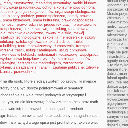
miasta były
y
,
mapy turystyczne
,
marketing personalny
,
meble biurowe
,
wiadomo, że
,
motywacja pracowników
,
ochrona konsumentów
,
ochrona
poszerzać ul
botaniczny
,
organizacja eventów
,
organizacje ekologiczne
,
Miasto przys
cing
,
planery podróży
,
pomoc społeczna
,
porady prawne
,
zbiorowym, m
a
,
prasa biznesowa
,
prasa kulturalna
,
prawo gospodarcze
,
wiele metrop
chomości
,
prawo rodzinne
,
proces rekrutacji
,
projektowanie
metro, autob
ia społeczna
,
pszczelarstwo
,
publishing
,
rada prawna
,
rowerowych i
acja
,
rolnictwo ekologiczne
,
rowery miejskie
,
rozwój
mieszkańcy m
,
startupy technologiczne
,
szkolenia menedżerskie
,
szkoły
szybsza, tań
 edukacji
,
sztuka cyfrowa
,
sztuka dla dzieci
,
tablet
w korku w sa
m building
,
teatr improwizowany
,
tłumaczenia
,
transport
Przez lata t
worzenie treści
,
usługi cateringowe
,
usługi chmurowe
,
staje się j
,
wellness w hotelach
,
wolontariat młodzieżowy
,
współpraca
infrastruktu
,
wydawnictwa książkowe
,
wypożyczalnie samochodów
,
ogrody desz
dukacyjne
,
zarządzanie marketingiem
,
zarządzanie
– to nie tylk
yzykiem
,
zarządzanie zmianami
,
zaufanie publiczne
,
zdrowie
temperaturę,
dzanie z przewodnikiem
dobie zmian 
falami upałó
orma dla osób, które śledzą światem pojazdów. To miejsce
pełni rolę na
dobrze zapro
 którzy chcą być dobrze poinformowani w tematach
jest tak sam
dnocześnie szukają treści podanych w przystępny i
elementem s
Nowoczesne 
 na tym, co dla kierowców, fanów czterech kółek oraz osób
algorytmów, 
oświetleniem
naprawdę istotne: nowych technologiach, trendach
technologia 
ogii, testach, porównaniach oraz codziennych zagadnieniach
samym w sob
poprawia ja
. Inspiracją dla tego opisu jest profil strony jako serwisu
dojazdu, zmn