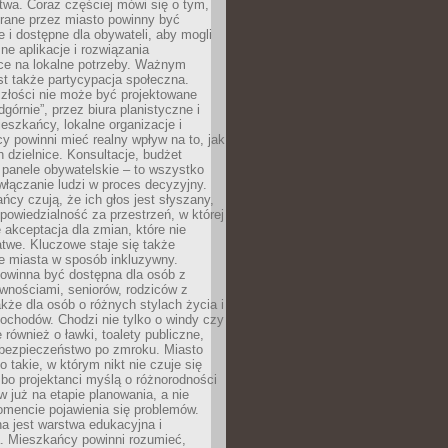
wa. Coraz częściej mówi się o tym,
erane przez miasto powinny być
e i dostępne dla obywateli, aby mogli
ne aplikacje i rozwiązania
ce na lokalne potrzeby. Ważnym
t także partycypacja społeczna.
złości nie może być projektowane
dgórnie”, przez biura planistyczne i
ieszkańcy, lokalne organizacje i
cy powinni mieć realny wpływ na to, jak
h dzielnice. Konsultacje, budżet
 panele obywatelskie – to wszystko
łączanie ludzi w proces decyzyjny.
cy czują, że ich głos jest słyszany,
dpowiedzialność za przestrzeń, w której
e akceptacja dla zmian, które nie
twe. Kluczowe staje się także
e miasta w sposób inkluzywny.
powinna być dostępna dla osób z
wnościami, seniorów, rodziców z
akże dla osób o różnych stylach życia i
ochodów. Chodzi nie tylko o windy czy
 również o ławki, toalety publiczne,
 bezpieczeństwo po zmroku. Miasto
o takie, w którym nikt nie czuje się
bo projektanci myślą o różnorodności
 już na etapie planowania, a nie
omencie pojawienia się problemów.
a jest warstwa edukacyjna i
a. Mieszkańcy powinni rozumieć,