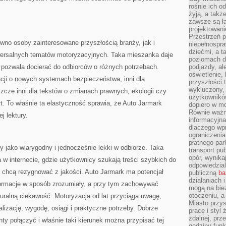
rośnie ich o
żyją, a takż
zawsze są ła
projektowani
Przestrzeń 
wno osoby zainteresowane przyszłością branży, jak i
niepełnospra
dziećmi, a t
iwersalnych tematów motoryzacyjnych. Taka mieszanka daje
poziomach d
 pozwala docierać do odbiorców o różnych potrzebach.
podjazdy, ale
oświetlenie,
acji o nowych systemach bezpieczeństwa, inni dla
przyszłości t
wykluczony, 
szcze inni dla tekstów o zmianach prawnych, ekologii czy
użytkowników
rt. To właśnie ta elastyczność sprawia, że Auto Jarmark
dopiero w m
Równie ważn
j lektury.
informacyjn
dlaczego wp
ograniczeni
płatnego par
y jako wiarygodny i jednocześnie lekki w odbiorze. Taka
transport pub
opór, wynika
 w internecie, gdzie użytkownicy szukają treści szybkich do
odpowiedzial
e chcą rezygnować z jakości. Auto Jarmark ma potencjał
publiczną
ba
działaniach 
formacje w sposób zrozumiały, a przy tym zachowywać
mogą na bież
otoczeniu, a
turalną ciekawość. Motoryzacja od lat przyciąga uwagę,
Miasto przy
alizację, wygodę, osiągi i praktyczne potrzeby. Dobrze
pracę i styl
zdalnej, prz
nty połączyć i właśnie taki kierunek można przypisać tej
godziny funk