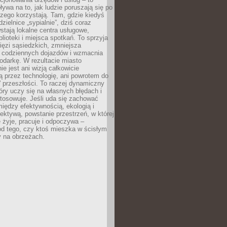
ywa na to, jak ludzie poruszają się po
czego korzystają. Tam, gdzie kiedyś
zielnice „sypialnie”, dziś coraz
stają lokalne centra usługowe,
blioteki i miejsca spotkań. To sprzyja
ęzi sąsiedzkich, zmniejsza
 codziennych dojazdów i wzmacnia
odarkę. W rezultacie miasto
ie jest ani wizją całkowicie
 przez technologię, ani powrotem do
” przeszłości. To raczej dynamiczny
óry uczy się na własnych błędach i
stosowuje. Jeśli uda się zachować
iędzy efektywnością, ekologią i
ektywą, powstanie przestrzeń, w której
 żyje, pracuje i odpoczywa –
od tego, czy ktoś mieszka w ścisłym
y na obrzeżach.