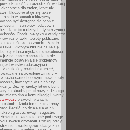
dpowiedzialność za przestrzeń, w której
e akceptacja dla zmian, które nie
twe. Kluczowe staje się także
e miasta w sposób inkluzywny.
powinna być dostępna dla osób z
wnościami, seniorów, rodziców z
akże dla osób o różnych stylach życia i
ochodów. Chodzi nie tylko o windy czy
 również o ławki, toalety publiczne,
 bezpieczeństwo po zmroku. Miasto
o takie, w którym nikt nie czuje się
bo projektanci myślą o różnorodności
 już na etapie planowania, a nie
omencie pojawienia się problemów.
a jest warstwa edukacyjna i
a. Mieszkańcy powinni rozumieć,
rowadzane są określone zmiany –
a w ruchu samochodowym, nowe strefy
kowania, inwestycje w zieleń czy
liczny. Bez tej wiedzy łatwo o bunt i
jący ze strachu przed nowym. Dlatego
ne miasto dba o komunikację i tworzy
za wiedzy
o swoich planach,
i efektach. Dzięki temu mieszkańcy
ąco śledzić, co dzieje się w ich
 także zgłaszać uwagi i sugestie.
szłości musi wreszcie brać pod uwagę
 życia swoich obywateli. Rozwój pracy
estrzenie coworkingowe, elastyczne
cjonowania urzędów i usług – to