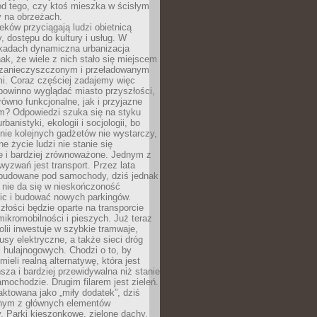
od tego, czy ktoś mieszka w ścisłym
y na obrzeżach.
eków przyciągają ludzi obietnicą
y, dostępu do kultury i usług. W
ekadach dynamiczna urbanizacja
nak, że wiele z nich stało się miejscem
 zanieczyszczonym i przeładowanym
. Coraz częściej zadajemy więc
 powinno wyglądać miasto przyszłości,
arówno funkcjonalne, jak i przyjazne
? Odpowiedzi szuka się na styku
urbanistyki, ekologii i socjologii, bo
ie kolejnych gadżetów nie wystarczy,
ne życie ludzi nie stanie się
e i bardziej zrównoważone. Jednym z
yzwań jest transport. Przez lata
 budowane pod samochody, dziś jednak
 nie da się w nieskończoność
ic i budować nowych parkingów.
złości będzie oparte na transporcie
ikromobilności i pieszych. Już teraz
olii inwestuje w szybkie tramwaje,
usy elektryczne, a także sieci dróg
 hulajnogowych. Chodzi o to, by
ieli realną alternatywę, która jest
sza i bardziej przewidywalna niż stanie
mochodzie. Drugim filarem jest zieleń.
raktowana jako „miły dodatek”, dziś
ednym z głównych elementów
ry. Parki kieszonkowe, zielone dachy,