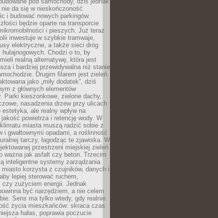
 budowane pod samochody, dziś jednak
 nie da się w nieskończoność
ic i budować nowych parkingów.
złości będzie oparte na transporcie
ikromobilności i pieszych. Już teraz
olii inwestuje w szybkie tramwaje,
usy elektryczne, a także sieci dróg
 hulajnogowych. Chodzi o to, by
ieli realną alternatywę, która jest
sza i bardziej przewidywalna niż stanie
mochodzie. Drugim filarem jest zieleń.
raktowana jako „miły dodatek”, dziś
ednym z głównych elementów
ry. Parki kieszonkowe, zielone dachy,
czowe, nasadzenia drzew przy ulicach
o estetyka, ale realny wpływ na
 jakość powietrza i retencję wody. W
klimatu miasta muszą radzić sobie z
w i gwałtownymi opadami, a roślinność
turalnej tarczy, łagodząc te zjawiska. W
jektowanej przestrzeni miejskiej zieleń
o ważna jak asfalt czy beton. Trzecim
ą inteligentne systemy zarządzania.
miasto korzysta z czujników, danych i
aby lepiej sterować ruchem,
 czy zużyciem energii. Jednak
powinna być narzędziem, a nie celem
ie. Sens ma tylko wtedy, gdy realnie
kość życia mieszkańców: skraca czas
iejsza hałas, poprawia poczucie