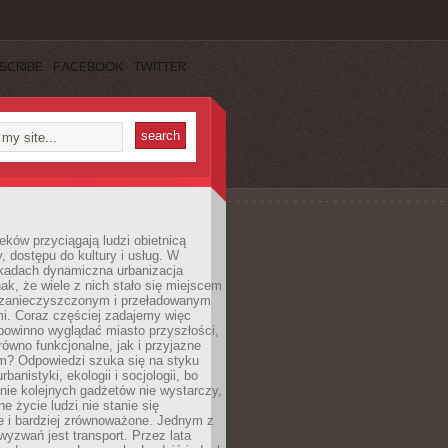
SCRIBE
FACEBOOK
TWITTER
eków przyciągają ludzi obietnicą
y, dostępu do kultury i usług. W
ekadach dynamiczna urbanizacja
nak, że wiele z nich stało się miejscem
 zanieczyszczonym i przeładowanym
. Coraz częściej zadajemy więc
 powinno wyglądać miasto przyszłości,
arówno funkcjonalne, jak i przyjazne
? Odpowiedzi szuka się na styku
urbanistyki, ekologii i socjologii, bo
ie kolejnych gadżetów nie wystarczy,
ne życie ludzi nie stanie się
e i bardziej zrównoważone. Jednym z
yzwań jest transport. Przez lata