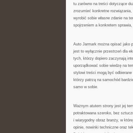
tu zarówno na treści dotyczące du
zrozumieć konkretne rozwiązania,
wyrobić sobie własne zdanie na t
spojrzeniem a konkretem sprawia, 
Auto Jarmark można opisać jako p
jest to wyłącznie przestrzeń dla e
tych, którzy dopiero zaczynają in
uporządkować sobie wiedzę na tem
stylowi treści mogą być odbierane
którzy patrzą na samochód bardzi
samo w sobie.
Ważnym atutem strony jest jej te
potraktowana szeroko, bez sztuc
i wiarygodny obraz branży, w które
opinie, nowinki techniczne oraz t