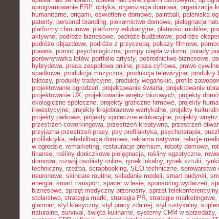
oprogramowanie ERP
,
optyka
,
organizacja domowa
,
organizacja k
humanitarne
,
origami
,
oświetlenie domowe
,
paintball
,
paleniska o
patenty
,
personal branding
,
piekarnictwo domowe
,
pielęgnacja nat
platformy chmurowe
,
platformy edukacyjne
,
płatności mobilne
,
po
aktywne
,
podróże biznesowe
,
podróże budżetowe
,
podróże ekspe
podróże objazdowe
,
podróże z przyczepą
,
pokazy filmowe
,
pomoc
prawna
,
pomoc psychologiczna
,
pompy ciepła w domu
,
porady p
porównywarka lotów
,
portfolio artysty
,
pośrednictwo biznesowe
,
po
hybrydowa
,
praca zespołowa online
,
prasa cyfrowa
,
prawo cywiln
spadkowe
,
produkcja muzyczna
,
produkcja telewizyjna
,
produkty 
laktozy
,
produkty tradycyjne
,
produkty wegańskie
,
profile zawodo
projektowanie ogrodzeń
,
projektowanie światła
,
projektowanie ubr
projektowanie UX
,
projektowanie wnętrz biurowych
,
projekty dom
ekologiczne społeczne
,
projekty graficzne firmowe
,
projekty huma
inwestycyjne
,
projekty krajobrazowe wertykalne
,
projekty kultural
projekty parkowe
,
projekty społeczne edukacyjne
,
projekty wnętrz
przestrzeń coworkingowa
,
przestrzeń kreatywna
,
przestrzeń otwar
przyjazna przestrzeń pracy
,
psy profilaktyka
,
psychoterapia
,
puzz
profilaktyka
,
rehabilitacja domowa
,
reklama natywna
,
relacje medi
w ogrodzie
,
remarketing
,
restauracje premium
,
roboty domowe
,
ro
finanse
,
rośliny doniczkowe pielęgnacja
,
rośliny egzotyczne
,
rowe
domowa
,
rozwój osobisty online
,
rynek lokalny
,
rynek sztuki
,
rynk
techniczny
,
rzeźba
,
scrapbooking
,
SEO techniczne
,
serowarstwo
neuronowe
,
skincare routine
,
składanie modeli
,
smart budynki
,
sma
energia
,
smart transport
,
spacer w lesie
,
sponsoring wydarzeń
,
sp
biznesowe
,
sprzęt medyczny przenośny
,
sprzęt telekonferencyjny
stolarstwo
,
strategia marki
,
strategia PR
,
strategie marketingowe
,
glamour
,
styl klasyczny
,
styl pracy zdalnej
,
styl rustykalny
,
suplem
naturalne
,
survival
,
święta kulinarne
,
systemy CRM w sprzedaży
,