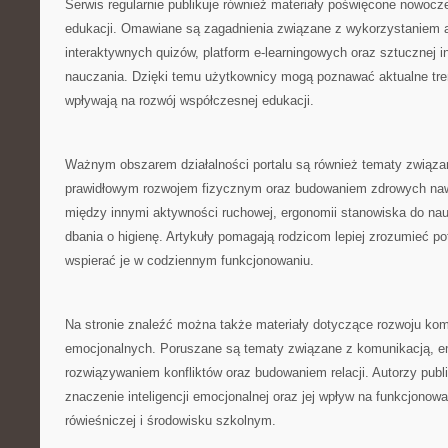
Serwis regularnie publikuje również materiały poświęcone nowoc
edukacji. Omawiane są zagadnienia związane z wykorzystaniem a
interaktywnych quizów, platform e-learningowych oraz sztucznej in
nauczania. Dzięki temu użytkownicy mogą poznawać aktualne tren
wpływają na rozwój współczesnej edukacji.
Ważnym obszarem działalności portalu są również tematy związa
prawidłowym rozwojem fizycznym oraz budowaniem zdrowych naw
między innymi aktywności ruchowej, ergonomii stanowiska do na
dbania o higienę. Artykuły pomagają rodzicom lepiej zrozumieć po
wspierać je w codziennym funkcjonowaniu.
Na stronie znaleźć można także materiały dotyczące rozwoju kom
emocjonalnych. Poruszane są tematy związane z komunikacją, em
rozwiązywaniem konfliktów oraz budowaniem relacji. Autorzy publ
znaczenie inteligencji emocjonalnej oraz jej wpływ na funkcjonow
rówieśniczej i środowisku szkolnym.