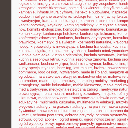
logiczne online
,
gry planszowe strategiczne
,
gry zespołowe
,
hand
kreatywne
,
hotele biznesowe
,
hotele dla zwierząt
,
identyfikacja w
kampanie
,
infrastruktura cyfrowa
,
inspekcje budowlane
,
inspiracje
outdoor
,
inteligentne oświetlenie
,
izolacje termiczne
,
jachty luksu
inwestycyjne
,
kampanie edukacyjne
,
kampanie społeczne
,
kampe
kapitał obrotowy
,
kayaking
,
kemping rodzinny
,
klimatyzacja smart
how
,
kominki ekologiczne
,
kompostowanie domowe
,
komunikacja 
komunikatory
,
konferencje hotelowe
,
konferencje kulinarne
,
konfe
konferencje zdrowotne
,
konkursy
,
konkursy artystyczne
,
konsulta
prawnicze
,
kosmetyki dla zwierząt
,
kosmetyki naturalne
,
krajobra
hobby
,
kryptowaluty w inwestycjach
,
kuchnia francuska
,
kuchnia f
kuchnia indyjska
,
kuchnia meksykańska
,
kuchnia międzynarodow
kuchnia niemiecka
,
kuchnia orientalna
,
kuchnia sezonowa
,
kuchni
kuchnia sezonowa letnia
,
kuchnia sezonowa zimowa
,
kuchnia śr
wielkanocna
,
kuchnia wigilijna
,
kuchnie na wymiar
,
kultura online
,
kursy specjalistyczne
,
laser tag
,
last minute
,
łazienki nowoczesn
commerce
,
logo design
,
łyżwiarstwo
,
made in Poland
,
magazyn en
ogrodowa
,
malarstwo abstrakcyjne
,
malarstwo olejne
,
malowanie 
automation
,
marketing internetowy
,
marketing mobilny
,
marketing 
strategiczny
,
meble industrialne
,
meble klasyczne
,
meble moduło
media tradycyjne
,
medycyna estetyczna zabiegi
,
medycyna natur
prewencyjna
,
mental health
,
mentoring zawodowy
,
miejskie rośliny
luksusowa
,
monitoring w domu
,
monitorowanie zdrowia domowe
,
edukacyjne
,
multimedia kulturalne
,
multimedia w edukacji
,
muzyka
biegowe
,
nauka gry na gitarze
,
nauka gry na pianinie
,
nauka śpie
żywieniowe
,
nowoczesne biuro
,
obsługa klienta online
,
ochrona d
klimatu
,
ochrona powietrza
,
ochrona przyrody
,
ochrona systemów
zdrowia
,
ogród japoński
,
ogród miejski
,
ogród nowoczesny
,
ogród 
ogród wypoczynkowy
,
ogród zimowy pomysły
,
ogrodnictwo miejsk
opieka nad seniorami
,
opieka nad zwierzętami domowymi
,
oprogr