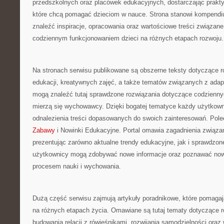
przedszkolnych oraz placówek edukacyjnych, dostarczając prakty
które chcą pomagać dzieciom w nauce. Strona stanowi kompendi
znaleźć inspiracje, opracowania oraz wartościowe treści związan
codziennym funkcjonowaniem dzieci na różnych etapach rozwoju.
Na stronach serwisu publikowane są obszerne teksty dotyczące r
edukacji, kreatywnych zajęć, a także tematów związanych z adap
mogą znaleźć tutaj sprawdzone rozwiązania dotyczące codzienny
mierzą się wychowawcy. Dzięki bogatej tematyce każdy użytkow
odnalezienia treści dopasowanych do swoich zainteresowań. Po
Zabawy
i Nowinki Edukacyjne. Portal omawia zagadnienia związa
prezentując zarówno aktualne trendy edukacyjne, jak i sprawdzon
użytkownicy mogą zdobywać nowe informacje oraz poznawać nowe
procesem nauki i wychowania.
Dużą część serwisu zajmują artykuły poradnikowe, które pomagaj
na różnych etapach życia. Omawiane są tutaj tematy dotyczące r
budowania relacji z rówieśnikami, rozwijania samodzielności ora