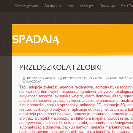
Archiwum
Inny
Redakcja
Strona główna
Miesiące
Spis Tr
SPADAJĄ
PRZEDSZKOLA I ŻLOBKI
POSTED BY ADMIN
POSTED ON CZE - 3 - 2026
MOŻLIWOŚĆ K
WYŁĄCZONA
Tagi:
adopcje zwierząt
,
agencje reklamowe
,
agroturystyka rodzinn
dla zwierząt domowych
,
akcesoria ogrodowe
,
aktywizm ekologicz
aktywność twórcza
,
akustyka wnętrz
,
alarm domowy
,
altany ogro
analiza biznesowa
,
analiza cyfrowa
,
analiza ekonomiczna
,
analiz
nieruchomości
,
analiza sprzedaży
,
animacje 2D
,
animacje 3D
,
an
rescue
,
aplikacje dietetyczne
,
aplikacje edukacyjne
,
aranżacja ba
aranżacja przestrzeni biurowej
,
aranżacja restauracji
,
aranżacje sy
arbitraż
,
architekt krajobrazu
,
architektura miejska nowoczesna
,
a
asertywność
,
audioguide
,
aukcje sztuki
,
automatyczna księgowo
automatyzacja domowa
,
backup danych
,
badania marketingowe
,
bajki edukacyjne
,
bankowość cyfrowa
,
baza klientów
,
behawiorys