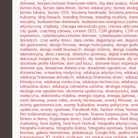
domowe
,
bezpieczeństwo finansowe rodzin
,
big data analizy
,
biod
biznes Azja
,
biznes data-driven
,
biznes edukacyjny
,
biznes ekolo
biznes lokalny
,
biznes USA
,
bizuteria handmade
,
biżuteria premi
kulinarny
,
blog literacki
,
branding firmowy
,
branding osobisty
,
brand
wizualny
,
budownictwo drewniane
,
budownictwo energooszczędne
artystyczna
,
chatboty
,
chirurgia rekonstrukcyjna
,
chmura obliczen
city guide
,
coaching zdrowia
,
content SEO
,
CSR globalny
,
CSR st
experience
,
cyberbezpieczeństwo domowe
,
cyberbezpieczeństwo
dorosłych
,
czas wolny dzieci
,
data center
,
degustacja win
,
degust
dla gastronomii
,
design firmowy
,
design funkcjonalny
,
design grafi
meblarski
,
design mebli biurowych
,
design roślinny
,
design światła
laboratoryjna
,
dieta zwierząt
,
dietetyka sportowa
,
digital marketing
dekoracje świąteczne
,
diy kosmetyki
,
diy meble drewniane
,
diy w
docelowe profile klientów
,
dom pod klucz
,
domowe biuro inspiracje
domowe spa
,
doradztwo dietetyczne
,
doradztwo ogrodnicze
,
druk
drzewnictwo
,
e-learning medyczny
,
edukacja artystyczna
,
edukacj
edukacja finansowa dorosłych
,
edukacja finansowa dzieci
,
edukac
klimatyczna
,
edukacja medyczna
,
edukacja techniczna
,
edukacj
zdrowotna dzieci
,
edukacja zdrowotna szkolna
,
ekologia miejska
,
ekologiczne ogrodnictwo
,
ekonomia społeczna
,
ekoturystyka
,
ele
medyczna
,
elektronika mobilna
,
energia cieplna
,
energia jądrowa
,
room domowy
,
event video
,
eventy biznesowe
,
eventy filmowe
,
ev
eventy gastronomiczne
,
eventy kulturalne
,
eventy polityczne
,
eve
społeczne
,
eventy sportowe
,
Facebook Ads
,
fashion show
,
festiw
film krótkometrażowy
,
finanse cyfrowe
,
finanse korporacyjne
,
fina
fitness w domu
,
fizjoterapia dzieci
,
food delivery online
,
food desi
marketing
,
food styling
,
food truck festival
,
fotografia artystyczna
fotografia kulinarna
,
fotografia ślubna
,
fotografia sportowa
,
fotowol
biurowe
,
galeria internetowa
,
globalizacja
,
Google Ads
,
grafika int
komputerowa 3D
,
grafika użytkowa
,
gry edukacyjne mobilne
,
gry 