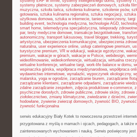
systemy ERP w firmie
,
systemy inteligentnego domu
,
systemy IT
systemy płatnicze
,
systemy zabezpieczeń domowych
,
szkoła fil
muzyczna
,
szkoła tańca
,
szkolenia kulinarne
,
szkolenie psów
,
szk
gotowania
,
sztuka kulinarna regionalna
,
sztuka negocjacji
,
sztuka
użytkowa domowa
,
sztuka w internecie
,
taniec nowoczesny
,
targi
building event
,
technologia medyczna
,
technologie AGD
,
technolo
smart home
,
telemedycyna specjalistyczna
,
teleporady zdrowotne
par
,
testy medyczne domowe
,
transakcje bezgotówkowe
,
transfo
autonomiczny
,
transport luksusowy
,
travel blogger
,
trekking
,
turys
artystyczna
,
ubezpieczenia komunikacyjne
,
ubezpieczenia zdrow
naturalna
,
user experience online
,
usługi cateringowe premium
,
us
turystyczne premium
,
VR w edukacji
,
wakacje egzotyczne
,
wakac
premium
,
wakacje w górach
,
wakacje w Polsce
,
webdesign
,
werni
wideofilmowanie
,
wideokonferencje
,
wirtualizacja
,
wirtualna rzecz
wirtualne konferencje
,
wirtualne targi
,
work-life balance w domu
,
w
wspinaczka górska
,
współpraca międzynarodowa
,
współpraca onl
wydawnictwo internetowe
,
wynalazki
,
wypoczynek ekologiczny
,
w
malarska
,
yoga w ogrodzie
,
zarządzanie biurem
,
zarządzanie flotą
zarządzanie klientami
,
zarządzanie odpadami
,
zarządzanie wiedz
zdalne zarządzanie zespołem
,
zdjęcia produktowe e-commerce
,
z
psychiczne dorosłych
,
zdrowie publiczne
,
zdrowie skóry
,
zdrowie 
ziołolecznictwo
,
zmiany klimatyczne
,
zwiedzanie z dziećmi
,
zwie
hodowlane
,
żywienie zwierząt domowych
,
żywność BIO
,
żywność 
żywność funkcjonalna
serwis edukacyjny Biały Kotek to nowoczesna przestrzeń internet
przygotowana z myślą o mamach i ojcach, pedagogach, a także 
zainteresowanych wychowaniem i nauką. Serwis poświęcony jest