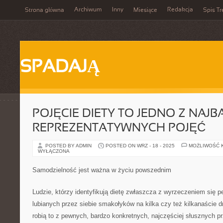
Archiwum
Inny
Redakcja
Strona główna
Miesiące
Spis Tr
SPADAJĄ
POJĘCIE DIETY TO JEDNO Z NAJB
REPREZENTATYWNYCH POJĘĆ
POSTED BY ADMIN
POSTED ON WRZ - 18 - 2025
MOŻLIWOŚĆ 
WYŁĄCZONA
Samodzielność jest ważna w życiu powszednim
Ludzie, którzy identyfikują dietę zwłaszcza z wyrzeczeniem się pe
lubianych przez siebie smakołyków na kilka czy też kilkanaście 
robią to z pewnych, bardzo konkretnych, najczęściej słusznych p