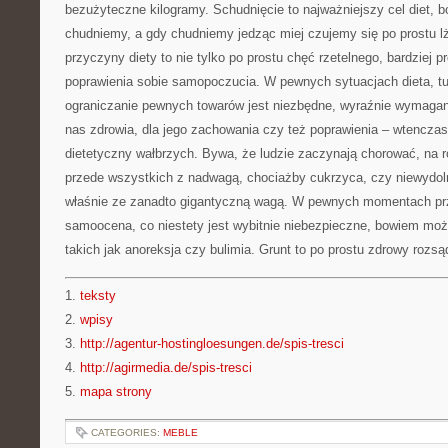
bezużyteczne kilogramy. Schudnięcie to najważniejszy cel diet, 
chudniemy, a gdy chudniemy jedząc miej czujemy się po prostu lż
przyczyny diety to nie tylko po prostu chęć rzetelnego, bardziej 
poprawienia sobie samopoczucia. W pewnych sytuacjach dieta, tuz
ograniczanie pewnych towarów jest niezbędne, wyraźnie wymagan
nas zdrowia, dla jego zachowania czy też poprawienia – wtenczas 
dietetyczny wałbrzych. Bywa, że ludzie zaczynają chorować, na 
przede wszystkich z nadwagą, chociażby cukrzyca, czy niewydo
właśnie ze zanadto gigantyczną wagą. W pewnych momentach prz
samoocena, co niestety jest wybitnie niebezpieczne, bowiem mo
takich jak anoreksja czy bulimia. Grunt to po prostu zdrowy rozsą
1.
teksty
2.
wpisy
3.
http://agentur-hostingloesungen.de/spis-tresci
4.
http://agirmedia.de/spis-tresci
5.
mapa strony
CATEGORIES:
MEBLE