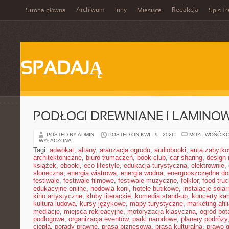
Archiwum
Inny
Redakcja
Strona główna
Miesiące
Spis Tr
SPADAJĄ
PODŁOGI DREWNIANE I LAMINO
POSTED BY ADMIN
POSTED ON KWI - 9 - 2026
MOŻLIWOŚĆ K
WYŁĄCZONA
Tagi:
adwokat
,
altany
,
aranżacja ogrodu
,
audiobooki
,
auta zabytk
architektoniczne
,
biuro tłumaczeń
,
book club
,
car sharing
,
design 
książek
,
ebooki
,
eco lifestyle
,
edukacja turystyczna
,
elektrownie
,
słoneczna
,
energia wiatrowa
,
energia wodna
,
energooszczędne d
festiwale
,
festiwale filmowe
,
festiwale muzyczne
,
folklor
,
food truc
edukacyjne online
,
hodowla koni
,
hotele butikowe
,
instalacje solar
kino artystyczne
,
kluby literackie
,
komedia stand-up
,
koncerty ka
kultura ludowa
,
kursy językowe
,
mapy turystyczne
,
marketing afil
mediacje
,
miejsca rekreacyjne
,
motoryzacja klasyczna
,
ogród bot
podłogowe
,
organizacja eventów
,
parki narodowe
,
planery podróży
ciepła
,
porady prawne
,
prasa biznesowa
,
prasa kulturalna
,
prawo 