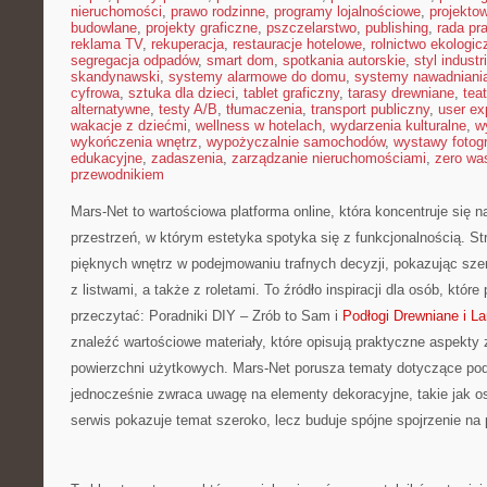
nieruchomości
,
prawo rodzinne
,
programy lojalnościowe
,
projekto
budowlane
,
projekty graficzne
,
pszczelarstwo
,
publishing
,
rada pr
reklama TV
,
rekuperacja
,
restauracje hotelowe
,
rolnictwo ekologic
segregacja odpadów
,
smart dom
,
spotkania autorskie
,
styl industr
skandynawski
,
systemy alarmowe do domu
,
systemy nawadniani
cyfrowa
,
sztuka dla dzieci
,
tablet graficzny
,
tarasy drewniane
,
tea
alternatywne
,
testy A/B
,
tłumaczenia
,
transport publiczny
,
user ex
wakacje z dziećmi
,
wellness w hotelach
,
wydarzenia kulturalne
,
w
wykończenia wnętrz
,
wypożyczalnie samochodów
,
wystawy fotogr
edukacyjne
,
zadaszenia
,
zarządzanie nieruchomościami
,
zero wa
przewodnikiem
Mars-Net to wartościowa platforma online, która koncentruje się n
przestrzeń, w którym estetyka spotyka się z funkcjonalnością. 
pięknych wnętrz w podejmowaniu trafnych decyzji, pokazując sze
z listwami, a także z roletami. To źródło inspiracji dla osób, któr
przeczytać: Poradniki DIY – Zrób to Sam i
Podłogi Drewniane i L
znaleźć wartościowe materiały, które opisują praktyczne aspekty
powierzchni użytkowych. Mars-Net porusza tematy dotyczące pod
jednocześnie zwraca uwagę na elementy dekoracyjne, takie jak o
serwis pokazuje temat szeroko, lecz buduje spójne spojrzenie na