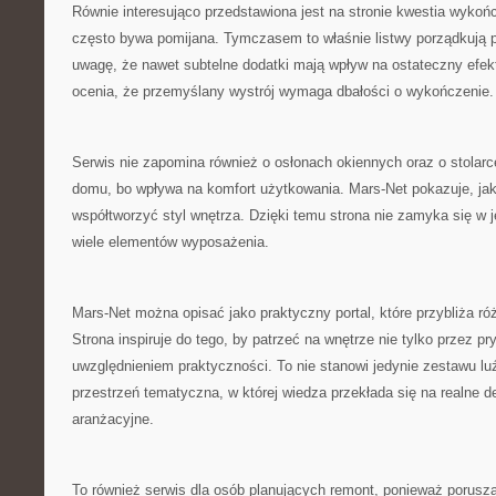
Równie interesująco przedstawiona jest na stronie kwestia wykońc
często bywa pomijana. Tymczasem to właśnie listwy porządkują 
uwagę, że nawet subtelne dodatki mają wpływ na ostateczny efekt.
ocenia, że przemyślany wystrój wymaga dbałości o wykończenie.
Serwis nie zapomina również o osłonach okiennych oraz o stolarce
domu, bo wpływa na komfort użytkowania. Mars-Net pokazuje, jak
współtworzyć styl wnętrza. Dzięki temu strona nie zamyka się w
wiele elementów wyposażenia.
Mars-Net można opisać jako praktyczny portal, które przybliża ró
Strona inspiruje do tego, by patrzeć na wnętrze nie tylko przez p
uwzględnieniem praktyczności. To nie stanowi jedynie zestawu luź
przestrzeń tematyczna, w której wiedza przekłada się na realne 
aranżacyjne.
To również serwis dla osób planujących remont, ponieważ porusza