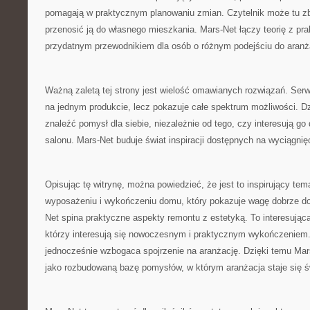
pomagają w praktycznym planowaniu zmian. Czytelnik może tu zb
przenosić ją do własnego mieszkania. Mars-Net łączy teorię z prak
przydatnym przewodnikiem dla osób o różnym podejściu do aranża
Ważną zaletą tej strony jest wielość omawianych rozwiązań. Serw
na jednym produkcie, lecz pokazuje całe spektrum możliwości. 
znaleźć pomysł dla siebie, niezależnie od tego, czy interesują g
salonu. Mars-Net buduje świat inspiracji dostępnych na wyciągnięc
Opisując tę witrynę, można powiedzieć, że jest to inspirujący tem
wyposażeniu i wykończeniu domu, który pokazuje wagę dobrze d
Net spina praktyczne aspekty remontu z estetyką. To interesująca
którzy interesują się nowoczesnym i praktycznym wykończeniem.
jednocześnie wzbogaca spojrzenie na aranżację. Dzięki temu Ma
jako rozbudowaną bazę pomysłów, w którym aranżacja staje się