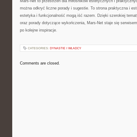
Mars-Net to przestrzeń dla miłośników estetycznych i praktyczny
można odkryć liczne porady i sugestie. To strona praktyczna i es
estetyka i funkcjonalność mogą iść razem. Dzięki szerokiej temat
oraz porady dotyczące wykończenia, Mars-Net staje się serwisem
po kolejne inspiracje.
CATEGORIES:
DYNASTIE I WŁADCY
Comments are closed.