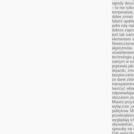
ogrody desz
– to nie tylk
temperaturę,
dobie zmian 
falami upałó
pełni rolę na
dobrze zapro
jest tak sam
elementem s
Nowoczesne 
algorytmów, 
oświetleniem
technologia 
samym w sob
poprawia ja
dojazdu, zmn
bezpieczeńst
że dane zbi
transparentn
tworzyć włas
odpowiadają
obszarem jes
Miasto przys
wyłącznie „o
polityków. M
przedsiębior
wyglądają ic
obywatelski,
sposoby na w
Gdy mieszkań