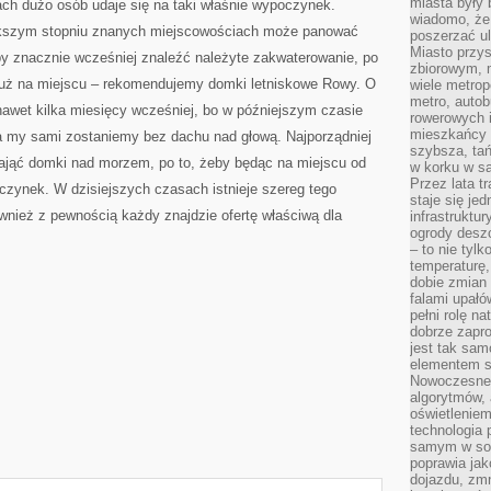
miasta były
ach dużo osób udaje się na taki właśnie wypoczynek.
wiadomo, że
kszym stopniu znanych miejscowościach może panować
poszerzać ul
Miasto przys
by znacznie wcześniej znaleźć należyte zakwaterowanie, po
zbiorowym, m
ę już na miejscu – rekomendujemy domki letniskowe Rowy. O
wiele metrop
metro, autob
awet kilka miesięcy wcześniej, bo w późniejszym czasie
rowerowych i
mieszkańcy m
 my sami zostaniemy bez dachu nad głową. Najporządniej
szybsza, tań
nająć domki nad morzem, po to, żeby będąc na miejscu od
w korku w sa
Przez lata t
czynek. W dzisiejszych czasach istnieje szereg tego
staje się j
wnież z pewnością każdy znajdzie ofertę właściwą dla
infrastruktu
ogrody desz
– to nie tylk
temperaturę,
dobie zmian 
falami upałó
pełni rolę na
dobrze zapro
jest tak sam
elementem s
Nowoczesne 
algorytmów, 
oświetleniem
technologia 
samym w sob
poprawia ja
dojazdu, zmn