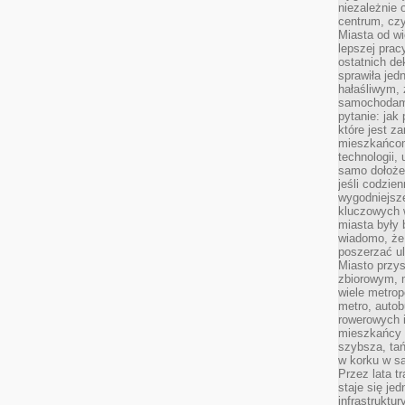
niezależnie 
centrum, cz
Miasta od wi
lepszej prac
ostatnich d
sprawiła jed
hałaśliwym,
samochodami
pytanie: jak
które jest z
mieszkańcom
technologii, 
samo dołożen
jeśli codzien
wygodniejsz
kluczowych w
miasta były
wiadomo, że
poszerzać ul
Miasto przys
zbiorowym, m
wiele metrop
metro, autob
rowerowych i
mieszkańcy m
szybsza, tań
w korku w sa
Przez lata t
staje się j
infrastruktu