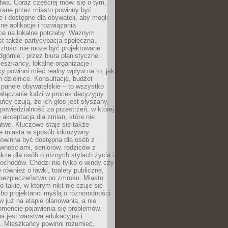
wa. Coraz częściej mówi się o tym,
erane przez miasto powinny być
e i dostępne dla obywateli, aby mogli
ne aplikacje i rozwiązania
ce na lokalne potrzeby. Ważnym
t także partycypacja społeczna.
złości nie może być projektowane
dgórnie”, przez biura planistyczne i
ieszkańcy, lokalne organizacje i
cy powinni mieć realny wpływ na to, jak
h dzielnice. Konsultacje, budżet
 panele obywatelskie – to wszystko
łączanie ludzi w proces decyzyjny.
cy czują, że ich głos jest słyszany,
dpowiedzialność za przestrzeń, w której
e akceptacja dla zmian, które nie
twe. Kluczowe staje się także
e miasta w sposób inkluzywny.
powinna być dostępna dla osób z
wnościami, seniorów, rodziców z
akże dla osób o różnych stylach życia i
ochodów. Chodzi nie tylko o windy czy
 również o ławki, toalety publiczne,
 bezpieczeństwo po zmroku. Miasto
o takie, w którym nikt nie czuje się
bo projektanci myślą o różnorodności
 już na etapie planowania, a nie
omencie pojawienia się problemów.
a jest warstwa edukacyjna i
a. Mieszkańcy powinni rozumieć,