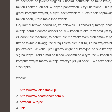
że dochodzi do jakichś tragedii. Chociaż naturalnie są takie kraje,
takich zdarzeń, aniżeli w innych państwach. Czyli ustalone – ni
grami komputerowymi, a złym zachowaniem. Ciężko tak naprawdę
takich osób, które mają inne zdanie.
Gry komputerowe powodują, że człowiek – zazwyczaj młody, choc
okazję bardzo dobrze odpocząć. A w końcu relaks to w naszym ży
człowiek się rozerwie, to potem nie ma większych problemów z p
trzeba zwrócić uwagę, że dużą zaletą gier jest to, że najzwyczajn
pouczające. W końcu jeśli gramy w grę edukacyjną, to siłą rze
się nauczyć. Także można nieco wspomnieć o tym, że w końcu dz
komputerowym mamy okazję ćwiczyć języki obce – w szczególnoś
Szekspira.
źródło:
———————————
1.
https://www.jakiesmaki.pl
2.
https://www.beattheboredom.pl
3.
odwiedź witrynę
4.
link