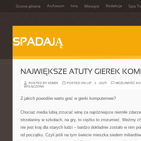
Archiwum
Inny
Redakcja
Strona główna
Miesiące
Spis Tr
SPADAJĄ
NAJWIĘKSZE ATUTY GIEREK KO
POSTED BY ADMIN
POSTED ON LIP - 1 - 2025
MOŻLIWOŚĆ K
WYŁĄCZONA
Z jakich powodów warto grać w gierki komputerowe?
Chociaż media lubią zrzucać winę za najróżniejsze niemiłe zdarz
strzelaniny w szkołach, na gry, to ciężko to zrozumieć. Weźmy c
nie jest kraj dla starych ludzi – bardzo dokładnie zostało w nim p
od początku. Czyli jeśli na tym świecie mieszka siedem miliardów l