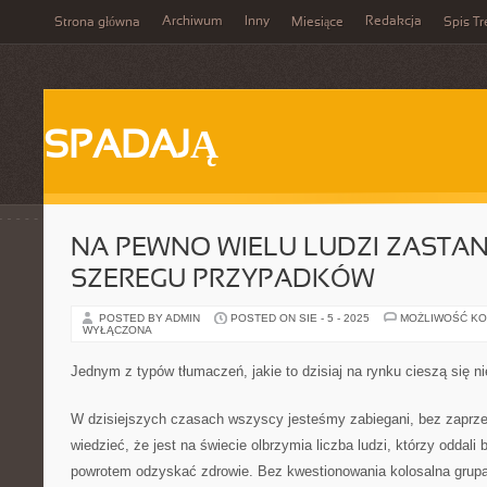
Archiwum
Inny
Redakcja
Strona główna
Miesiące
Spis Tr
SPADAJĄ
NA PEWNO WIELU LUDZI ZASTAN
SZEREGU PRZYPADKÓW
POSTED BY ADMIN
POSTED ON SIE - 5 - 2025
MOŻLIWOŚĆ K
WYŁĄCZONA
Jednym z typów tłumaczeń, jakie to dzisiaj na rynku cieszą się n
W dzisiejszych czasach wszyscy jesteśmy zabiegani, bez zaprz
wiedzieć, że jest na świecie olbrzymia liczba ludzi, którzy oddali
powrotem odzyskać zdrowie. Bez kwestionowania kolosalna grupa 