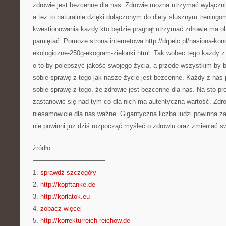
zdrowie jest bezcenne dla nas. Zdrowie można utrzymać wyłączni
a też to naturalnie dzięki dołączonym do diety słusznym trening
kwestionowania każdy kto będzie pragnął utrzymać zdrowie ma o
pamiętać. Pomoże strona internetowa http://drpelc.pl/nasiona-kon
ekologiczne-250g-ekogram-zielonki.html. Tak wobec tego każdy z 
o to by polepszyć jakość swojego życia, a przede wszystkim by
sobie sprawę z tego jak nasze życie jest bezcenne. Każdy z nas
sobie sprawę z tego, że zdrowie jest bezcenne dla nas. Na sto pr
zastanowić się nad tym co dla nich ma autentyczną wartość. Zdr
niesamowicie dla nas ważne. Gigantyczna liczba ludzi powinna z
nie powinni już dziś rozpocząć myśleć o zdrowiu oraz zmieniać sw
źródło:
———————————
1.
sprawdź szczegóły
2.
http://kopftanke.de
3.
http://korlatok.eu
4.
zobacz więcej
5.
http://korrekturreich-reichow.de