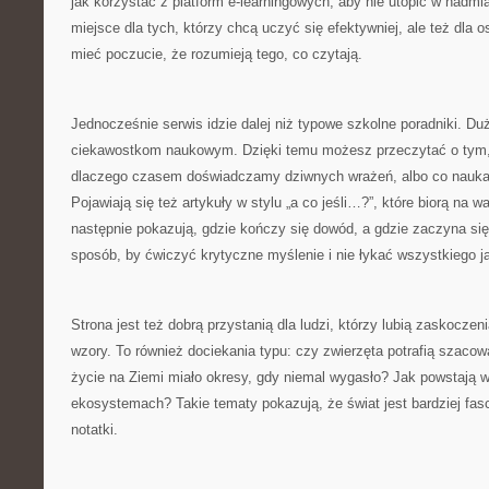
jak korzystać z platform e-learningowych, aby nie utopić w nadm
miejsce dla tych, którzy chcą uczyć się efektywniej, ale też dla o
mieć poczucie, że rozumieją tego, co czytają.
Jednocześnie serwis idzie dalej niż typowe szkolne poradniki. D
ciekawostkom naukowym. Dzięki temu możesz przeczytać o tym, j
dlaczego czasem doświadczamy dziwnych wrażeń, albo co nauka
Pojawiają się też artykuły w stylu „a co jeśli…?”, które biorą na wa
następnie pokazują, gdzie kończy się dowód, a gdzie zaczyna się
sposób, by ćwiczyć krytyczne myślenie i nie łykać wszystkiego ja
Strona jest też dobrą przystanią dla ludzi, którzy lubią zaskoczeni
wzory. To również dociekania typu: czy zwierzęta potrafią szacow
życie na Ziemi miało okresy, gdy niemal wygasło? Jak powstają w
ekosystemach? Takie tematy pokazują, że świat jest bardziej fasc
notatki.