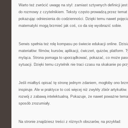
Warto też zwrócić uwagę na styl: zamiast sztywnych definicji jest
do rozmowy z czytelnikiem. Teksty często prowadzą przez temat
pokazując odniesienia do codzienności. Dzięki temu nawet pojęci
matematyki mogą brzmieć jak coś, co da się wyobrazić sobie.
Serwis spełnia też rolę kompasu po świecie edukacji online. Dzisiaj
materiałów: filmów, kursów, aplikacji, ćwiczeń, quizów, platform. 
myląca. Strona pomaga to uporządkować, pokazać, co może pasow
sytuacji. Dzięki temu czytelnik nie traci czasu na skakanie po p
Jeśli miałbyś opisać tę stronę jednym zdaniem, mogłoby ono brzmi
inspiruje. Ale w praktyce to coś więcej niż zwykły zbiór artykułów.
rozwój z zabawą intelektualną. Pokazuje, że nawet poważne tema
sposób zrozumiały.
Na stronie znajdziesz treści z różnych obszarów, na przykład: