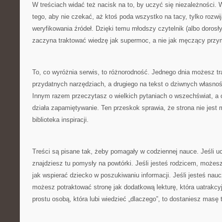
W treściach widać też nacisk na to, by uczyć się niezależności.
tego, aby nie czekać, aż ktoś poda wszystko na tacy, tylko rozwi
weryfikowania źródeł. Dzięki temu młodszy czytelnik (albo dorosły
zaczyna traktować wiedzę jak supermoc, a nie jak męczący przy
To, co wyróżnia serwis, to różnorodność. Jednego dnia możesz tra
przydatnych narzędziach, a drugiego na tekst o dziwnych własnoś
Innym razem przeczytasz o wielkich pytaniach o wszechświat, a c
działa zapamiętywanie. Ten przeskok sprawia, że strona nie jest m
biblioteka inspiracji.
Treści są pisane tak, żeby pomagały w codziennej nauce. Jeśli u
znajdziesz tu pomysły na powtórki. Jeśli jesteś rodzicem, możes
jak wspierać dziecko w poszukiwaniu informacji. Jeśli jesteś nau
możesz potraktować stronę jak dodatkową lekturę, która uatrakcyjni
prostu osobą, która lubi wiedzieć „dlaczego”, to dostaniesz masę