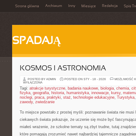
Archiwum
Inny
Redakcja
Strona główna
Miesiące
Spis Tr
SPADAJĄ
KOSMOS I ASTRONOMIA
POSTED BY ADMIN
POSTED ON STY - 18 - 2026
MOŻLIWOŚĆ 
WYŁĄCZONA
Tagi:
atrakcje turystyczne
,
badania naukowe
,
biologia
,
chemia
,
ci
fizyka
,
geografia
,
historia
,
humanistyka
,
innowacje
,
kursy
,
matem
noclegi
,
praca
,
praktyki
,
staż
,
technologie edukacyjne
,
Turystyka
zawody
,
zwiedzanie
To miejsce powstało z prostej myśli: poznawanie świata nie musi 
ciekawych świata pokazuje, że uczenie się może być fascynującą
miałeś wrażenie, że szkolne tematy są zbyt trudne, tutaj znajdzi
które pomagają zrozumieć nawet najbardziej tajemnicze zagadnien