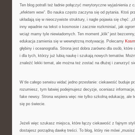
Ten blog potrafi też ładnie połączyć merytoryczne wyjaśnienia 
„efektem wow”. Bo nauka często zaczyna się od pytania. Ktoś prz
układają się w nieoczywiste struktury, i nagle pojawia się chęć: „
inny wpadnie na tekst o kosmosie i zacznie rozkminiać, jak ogrom
wciąż mamy tyle niewiadomych. Ten moment „klik” jest bezcenny,
edukacja zamienia się w wewnętrzną motywację. Polecamy
Kosmo
głębiny i oceanografia. Strona jest dobra zarówno dla osób, które 
i dla tych, którzy już lubią naukę i szukają nowych tematów. Możn
znaleźć lekki temat, ale można też zostać na dłużej i zanurzyć s
W tle całego serwisu widać jedno przesłanie: ciekawość buduje pr
rozumiesz, tym łatwiej podejmujesz decyzje, oceniasz informacje,
fake newsy. Strona wspiera więc nie tylko szkolną edukację, ale t
się po świecie.
Jeżeli więc szukasz miejsca, które łączy ciekawość z fajnym styl
dostajesz porządną dawkę treści. To blog, który nie mówi „musisz”