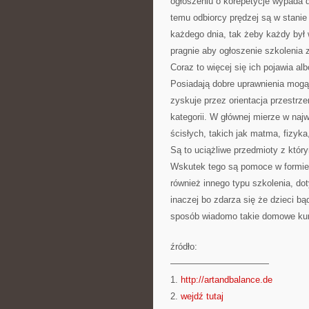
ogłoszeniu o korepetycje wypada d
temu odbiorcy prędzej są w stanie
każdego dnia, tak żeby każdy był
pragnie aby ogłoszenie szkolenia 
Coraz to więcej się ich pojawia a
Posiadają dobre uprawnienia mogą
zyskuje przez orientacja przestrz
kategorii. W głównej mierze w naj
ścisłych, takich jak matma, fizyka
Są to uciążliwe przedmioty z któr
Wskutek tego są pomoce w formie 
również innego typu szkolenia, d
inaczej bo zdarza się że dzieci b
sposób wiadomo takie domowe kurs
źródło:
———————————
1.
http://artandbalance.de
2.
wejdź tutaj