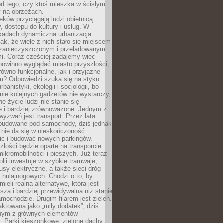
od tego, czy ktoś mieszka w ścisłym
y na obrzeżach.
eków przyciągają ludzi obietnicą
y, dostępu do kultury i usług. W
ekadach dynamiczna urbanizacja
nak, że wiele z nich stało się miejscem
 zanieczyszczonym i przeładowanym
. Coraz częściej zadajemy więc
 powinno wyglądać miasto przyszłości,
arówno funkcjonalne, jak i przyjazne
? Odpowiedzi szuka się na styku
urbanistyki, ekologii i socjologii, bo
ie kolejnych gadżetów nie wystarczy,
ne życie ludzi nie stanie się
e i bardziej zrównoważone. Jednym z
yzwań jest transport. Przez lata
 budowane pod samochody, dziś jednak
 nie da się w nieskończoność
ic i budować nowych parkingów.
złości będzie oparte na transporcie
ikromobilności i pieszych. Już teraz
olii inwestuje w szybkie tramwaje,
usy elektryczne, a także sieci dróg
 hulajnogowych. Chodzi o to, by
ieli realną alternatywę, która jest
sza i bardziej przewidywalna niż stanie
mochodzie. Drugim filarem jest zieleń.
raktowana jako „miły dodatek”, dziś
ednym z głównych elementów
ry. Parki kieszonkowe, zielone dachy,