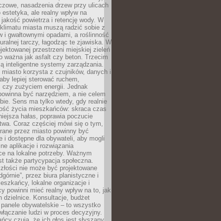
czowe, nasadzenia drzew przy ulicach
o estetyka, ale realny wpływ na
 jakość powietrza i retencję wody. W
klimatu miasta muszą radzić sobie z
w i gwałtownymi opadami, a roślinność
turalnej tarczy, łagodząc te zjawiska. W
jektowanej przestrzeni miejskiej zieleń
o ważna jak asfalt czy beton. Trzecim
ą inteligentne systemy zarządzania.
miasto korzysta z czujników, danych i
aby lepiej sterować ruchem,
 czy zużyciem energii. Jednak
powinna być narzędziem, a nie celem
ie. Sens ma tylko wtedy, gdy realnie
kość życia mieszkańców: skraca czas
iejsza hałas, poprawia poczucie
wa. Coraz częściej mówi się o tym,
erane przez miasto powinny być
e i dostępne dla obywateli, aby mogli
ne aplikacje i rozwiązania
ce na lokalne potrzeby. Ważnym
t także partycypacja społeczna.
złości nie może być projektowane
dgórnie”, przez biura planistyczne i
ieszkańcy, lokalne organizacje i
cy powinni mieć realny wpływ na to, jak
h dzielnice. Konsultacje, budżet
 panele obywatelskie – to wszystko
łączanie ludzi w proces decyzyjny.
cy czują, że ich głos jest słyszany,