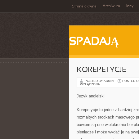
Archiwum
Inny
Strona główna
SPADAJĄ
KOREPETYCJE
POSTED BY ADMIN
POSTED ON
WYŁĄCZONA
Język angielski
Korepetycje to jedne z bardziej 
rozmaitych środkach masowego prz
bowiem są one wielokrotnie bezpła
pieniądze i może wydać je na swoj