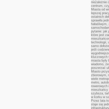
niezależnie 
centrum, cz
Miasta od wi
lepszej prac
ostatnich d
sprawiła jed
hałaśliwym,
samochodami
pytanie: jak
które jest z
mieszkańcom
technologii, 
samo dołożen
jeśli codzien
wygodniejsz
kluczowych w
miasta były
wiadomo, że
poszerzać ul
Miasto przys
zbiorowym, m
wiele metrop
metro, autob
rowerowych i
mieszkańcy m
szybsza, tań
w korku w sa
Przez lata t
staje się j
infrastruktu