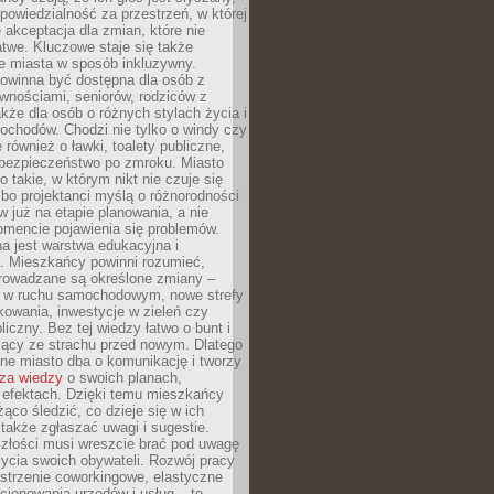
dpowiedzialność za przestrzeń, w której
e akceptacja dla zmian, które nie
twe. Kluczowe staje się także
e miasta w sposób inkluzywny.
powinna być dostępna dla osób z
wnościami, seniorów, rodziców z
akże dla osób o różnych stylach życia i
ochodów. Chodzi nie tylko o windy czy
 również o ławki, toalety publiczne,
 bezpieczeństwo po zmroku. Miasto
o takie, w którym nikt nie czuje się
bo projektanci myślą o różnorodności
 już na etapie planowania, a nie
omencie pojawienia się problemów.
a jest warstwa edukacyjna i
a. Mieszkańcy powinni rozumieć,
rowadzane są określone zmiany –
a w ruchu samochodowym, nowe strefy
kowania, inwestycje w zieleń czy
liczny. Bez tej wiedzy łatwo o bunt i
jący ze strachu przed nowym. Dlatego
ne miasto dba o komunikację i tworzy
za wiedzy
o swoich planach,
i efektach. Dzięki temu mieszkańcy
ąco śledzić, co dzieje się w ich
 także zgłaszać uwagi i sugestie.
szłości musi wreszcie brać pod uwagę
 życia swoich obywateli. Rozwój pracy
estrzenie coworkingowe, elastyczne
cjonowania urzędów i usług – to