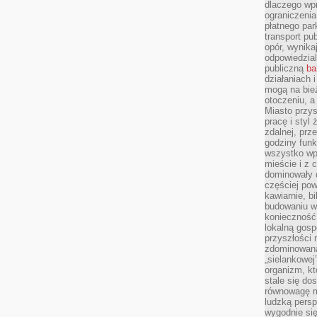
dlaczego wp
ograniczeni
płatnego par
transport pub
opór, wynika
odpowiedzial
publiczną
ba
działaniach 
mogą na bież
otoczeniu, a
Miasto przy
pracę i styl
zdalnej, prz
godziny funk
wszystko wpł
mieście i z 
dominowały d
częściej pow
kawiarnie, bi
budowaniu wi
konieczność
lokalną gosp
przyszłości n
zdominowaną
„sielankowej
organizm, kt
stale się do
równowagę m
ludzką persp
wygodnie się