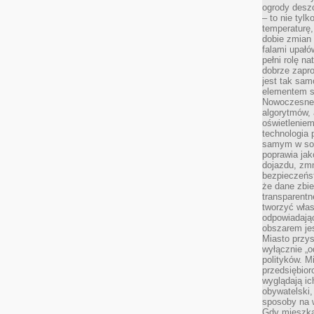
ogrody desz
– to nie tylk
temperaturę,
dobie zmian 
falami upałó
pełni rolę na
dobrze zapro
jest tak sam
elementem s
Nowoczesne 
algorytmów, 
oświetleniem
technologia 
samym w sob
poprawia ja
dojazdu, zmn
bezpieczeńst
że dane zbi
transparentn
tworzyć włas
odpowiadają
obszarem jes
Miasto przys
wyłącznie „o
polityków. M
przedsiębior
wyglądają ic
obywatelski,
sposoby na w
Gdy mieszkań