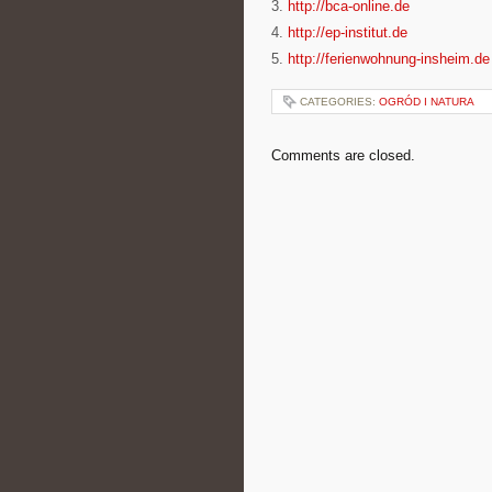
3.
http://bca-online.de
4.
http://ep-institut.de
5.
http://ferienwohnung-insheim.de
CATEGORIES:
OGRÓD I NATURA
Comments are closed.