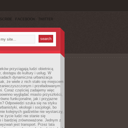
SCRIBE
FACEBOOK
TWITTER
eków przyciągają ludzi obietnicą
y, dostępu do kultury i usług. W
ekadach dynamiczna urbanizacja
nak, że wiele z nich stało się miejscem
 zanieczyszczonym i przeładowanym
. Coraz częściej zadajemy więc
 powinno wyglądać miasto przyszłości,
arówno funkcjonalne, jak i przyjazne
? Odpowiedzi szuka się na styku
urbanistyki, ekologii i socjologii, bo
ie kolejnych gadżetów nie wystarczy,
ne życie ludzi nie stanie się
e i bardziej zrównoważone. Jednym z
yzwań jest transport. Przez lata