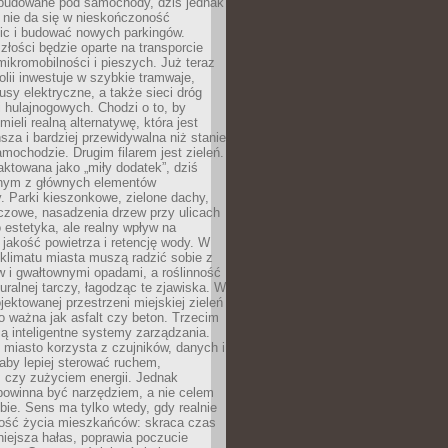
 budowane pod samochody, dziś jednak
 nie da się w nieskończoność
ic i budować nowych parkingów.
złości będzie oparte na transporcie
ikromobilności i pieszych. Już teraz
olii inwestuje w szybkie tramwaje,
usy elektryczne, a także sieci dróg
 hulajnogowych. Chodzi o to, by
ieli realną alternatywę, która jest
sza i bardziej przewidywalna niż stanie
mochodzie. Drugim filarem jest zieleń.
raktowana jako „miły dodatek”, dziś
ednym z głównych elementów
ry. Parki kieszonkowe, zielone dachy,
czowe, nasadzenia drzew przy ulicach
o estetyka, ale realny wpływ na
 jakość powietrza i retencję wody. W
klimatu miasta muszą radzić sobie z
w i gwałtownymi opadami, a roślinność
turalnej tarczy, łagodząc te zjawiska. W
jektowanej przestrzeni miejskiej zieleń
o ważna jak asfalt czy beton. Trzecim
ą inteligentne systemy zarządzania.
miasto korzysta z czujników, danych i
aby lepiej sterować ruchem,
 czy zużyciem energii. Jednak
powinna być narzędziem, a nie celem
ie. Sens ma tylko wtedy, gdy realnie
kość życia mieszkańców: skraca czas
iejsza hałas, poprawia poczucie