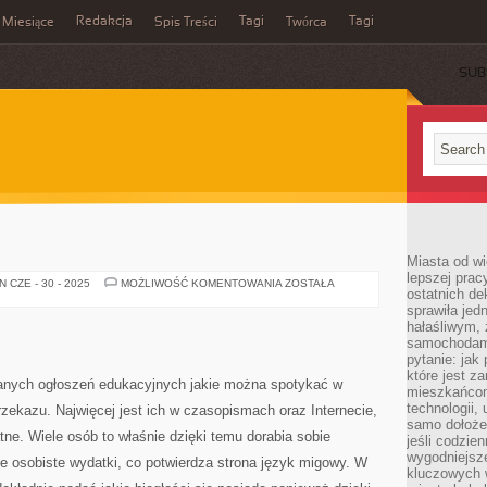
Redakcja
Tagi
Tagi
Miesiące
Spis Treści
Twórca
SUB
Miasta od wi
lepszej prac
KOREPETYCJE
 CZE - 30 - 2025
MOŻLIWOŚĆ KOMENTOWANIA
ZOSTAŁA
ostatnich d
sprawiła jed
hałaśliwym,
samochodami
pytanie: jak
które jest z
znanych ogłoszeń edukacyjnych jakie można spotykać w
mieszkańcom
technologii, 
ekazu. Najwięcej jest ich w czasopismach oraz Internecie,
samo dołożen
tne. Wiele osób to właśnie dzięki temu dorabia sobie
jeśli codzien
wygodniejsz
e osobiste wydatki, co potwierdza strona język migowy. W
kluczowych w