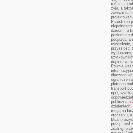
rośnie ich o
żyją, a takż
zawsze są ła
projektowani
Przestrzeń 
niepełnospra
dziećmi, a t
poziomach d
podjazdy, ale
oświetlenie,
przyszłości t
wykluczony, 
użytkowników
dopiero w m
Równie ważn
informacyjn
dlaczego wp
ograniczeni
płatnego par
transport pub
opór, wynika
odpowiedzial
publiczną
ba
działaniach 
mogą na bież
otoczeniu, a
Miasto przy
pracę i styl
zdalnej, prz
godziny funk