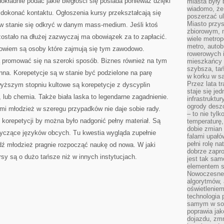
okładnie podać jakie biegłości się posiada ponieważ dzięki
miasta były
wiadomo, że
 dokonać kontaktu. Ogłoszenia kursy przekształcają się
poszerzać ul
Miasto przys
 w stanie się odkryć w danym mass-medium. Jeśli ktoś
zbiorowym, m
zostało na dłużej zazwyczaj ma obowiązek za to zapłacić.
wiele metrop
metro, autob
lbowiem są osoby które zajmują się tym zawodowo.
rowerowych i
 promować się na szeroki sposób. Biznes również na tym
mieszkańcy m
szybsza, tań
enna. Korepetycje są w stanie być podzielone na parę
w korku w sa
Przez lata t
wyższym stopniu kultowe są korepetycje z dyscyplin
staje się j
, lub chemia. Także biała laska to legendarne zagadnienie.
infrastruktu
ogrody desz
ymi młodzież w szeregu przypadków nie daje sobie rady.
– to nie tylk
korepetycji by można było nadgonić pełny materiał. Są
temperaturę,
dobie zmian 
otyczące języków obcych. Tu kwestia wygląda zupełnie
falami upałó
pełni rolę na
ądź młodzież pragnie rozpocząć naukę od nowa. W jaki
dobrze zapro
y są o dużo tańsze niż w innych instytucjach.
jest tak sam
elementem s
Nowoczesne 
algorytmów, 
oświetleniem
technologia 
samym w sob
poprawia ja
dojazdu, zmn