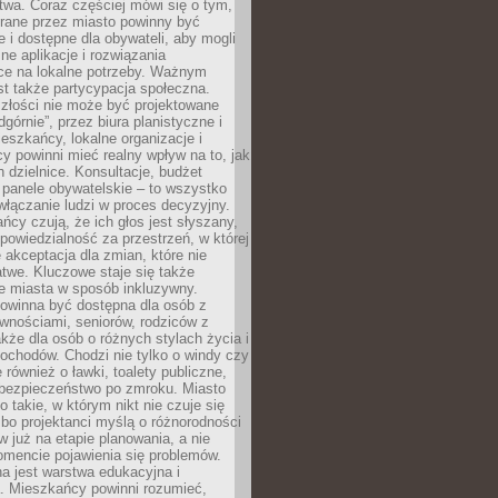
wa. Coraz częściej mówi się o tym,
erane przez miasto powinny być
e i dostępne dla obywateli, aby mogli
ne aplikacje i rozwiązania
ce na lokalne potrzeby. Ważnym
t także partycypacja społeczna.
złości nie może być projektowane
dgórnie”, przez biura planistyczne i
ieszkańcy, lokalne organizacje i
cy powinni mieć realny wpływ na to, jak
h dzielnice. Konsultacje, budżet
 panele obywatelskie – to wszystko
łączanie ludzi w proces decyzyjny.
cy czują, że ich głos jest słyszany,
dpowiedzialność za przestrzeń, w której
e akceptacja dla zmian, które nie
twe. Kluczowe staje się także
e miasta w sposób inkluzywny.
powinna być dostępna dla osób z
wnościami, seniorów, rodziców z
akże dla osób o różnych stylach życia i
ochodów. Chodzi nie tylko o windy czy
 również o ławki, toalety publiczne,
 bezpieczeństwo po zmroku. Miasto
o takie, w którym nikt nie czuje się
bo projektanci myślą o różnorodności
 już na etapie planowania, a nie
omencie pojawienia się problemów.
a jest warstwa edukacyjna i
a. Mieszkańcy powinni rozumieć,