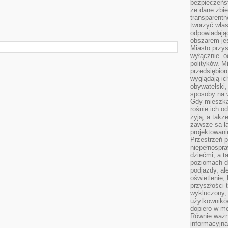
bezpieczeńst
że dane zbi
transparentn
tworzyć włas
odpowiadają
obszarem jes
Miasto przys
wyłącznie „o
polityków. M
przedsiębior
wyglądają ic
obywatelski,
sposoby na w
Gdy mieszkań
rośnie ich o
żyją, a takż
zawsze są ła
projektowani
Przestrzeń 
niepełnospra
dziećmi, a t
poziomach d
podjazdy, ale
oświetlenie,
przyszłości t
wykluczony, 
użytkowników
dopiero w m
Równie ważn
informacyjn