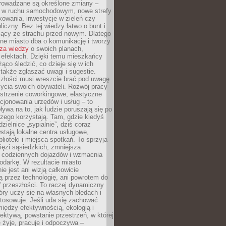
rowadzane są określone zmiany –
a w ruchu samochodowym, nowe strefy
kowania, inwestycje w zieleń czy
liczny. Bez tej wiedzy łatwo o bunt i
jący ze strachu przed nowym. Dlatego
ne miasto dba o komunikację i tworzy
za wiedzy
o swoich planach,
i efektach. Dzięki temu mieszkańcy
ąco śledzić, co dzieje się w ich
 także zgłaszać uwagi i sugestie.
szłości musi wreszcie brać pod uwagę
 życia swoich obywateli. Rozwój pracy
estrzenie coworkingowe, elastyczne
cjonowania urzędów i usług – to
ywa na to, jak ludzie poruszają się po
czego korzystają. Tam, gdzie kiedyś
zielnice „sypialnie”, dziś coraz
stają lokalne centra usługowe,
blioteki i miejsca spotkań. To sprzyja
ęzi sąsiedzkich, zmniejsza
 codziennych dojazdów i wzmacnia
odarkę. W rezultacie miasto
ie jest ani wizją całkowicie
 przez technologię, ani powrotem do
” przeszłości. To raczej dynamiczny
óry uczy się na własnych błędach i
stosowuje. Jeśli uda się zachować
iędzy efektywnością, ekologią i
ektywą, powstanie przestrzeń, w której
 żyje, pracuje i odpoczywa –