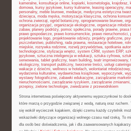
kameralne
,
konsultacje online
,
kopiarki
,
kosmetologia
,
krajobraz
,
domowa
,
kursy językowe
,
kursy kulinarne
,
leasing operacyjny
,
ma
personalny
,
meble biurowe
,
mediacje
,
medycyna estetyczna twar
dziecięca
,
moda męska
,
motoryzacja klasyczna
,
ochrona konsu
ochrona zwierząt
,
ogród botaniczny
,
oprogramowanie biurowe
,
org
organizacja przyjęć
,
organizacje ekologiczne
,
organizacje młodzi
zabaw
,
planery podróży
,
pomoc społeczna
,
porady prawne
,
prasa
prawo gospodarcze
,
prawo konsumenckie
,
prawo nieruchomości
,
projektowanie logo
,
projektowanie odzieży
,
projekty graficzne
,
psy
pszczelarstwo
,
publishing
,
rada prawna
,
restauracje hotelowe
,
rol
miejskie
,
rozrywka rodzinne
,
rozwój przywództwa
,
spotkania autor
technologiczne
,
stylizacja wnętrz
,
system CRM
,
system ERP
,
sz
językowe
,
sztuczna inteligencja w edukacji
,
sztuka cyfrowa
,
sztuk
serwowania
,
tablet graficzny
,
team building
,
teatr improwizowany
,
ekologiczny
,
transport publiczny
,
tworzenie treści
,
usługi catering
wakacje z dziećmi
,
wellness w hotelach
,
wolontariat młodzieżowy
wydarzenia kulturalne
,
wydawnictwa książkowe
,
wypoczynek
,
wyp
wystawy fotograficzne
,
zabawki edukacyjne
,
zarządzanie marketi
nieruchomościami
,
zarządzanie ryzykiem
,
zarządzanie zmianami
przepisy
,
zielone technologie
,
zwiedzanie z przewodnikiem
Strona internetowa poświęcony aktywnemu wypoczynkowi to dosk
które marzą o przygodzie związanej z wodą, naturą oraz ruchem.
się wokół wycieczek kajakiem, dzięki czemu każdy czytelnik mo
wskazówki dotyczące organizacji wolnego czasu nad rzeką. To m
dla osób bez doświadczenia, jak i dla zaawansowanych kajakarz