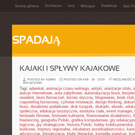
Archiwum
Inny
Redakcja
Strona główna
Miesiące
Spis Tr
SPADAJĄ
KAJAKI I SPŁYWY KAJAKOWE
POSTED BY ADMIN
POSTED ON KWI - 28 - 2026
MOŻLIWOŚĆ 
WYŁĄCZONA
Tagi:
adwokat
,
animacja czasu wolnego
,
antyki
,
aranżacje stołu
,
aukcje internetowe
,
auta zabytkowe
,
automatyzacja biura
,
bezpie
rewident
,
biuro tłumaczeń
,
biznes etyczny
,
blogowanie
,
book club
copywriting biznesowy
,
cyfrowe innowacje
,
design thinking
,
dokum
biuro
,
doradztwo podatkowe
,
druk książek
,
drukarki
,
ebooki
,
eduka
społeczna
,
edukacja turystyczna
,
estetyka ciała
,
event manager
,
festiwale filmowe
,
festiwale kulinarne
,
finansowanie działalności
,
f
freelancing
,
geografia Polski
,
grafika komputerowa
,
gry edukacyjn
logiczne
,
gry strategiczne
,
historia Polski
,
hobby kolekcjonerskie
butikowe
,
imprezy regionalne
,
inkubatory przedsiębiorczości
,
kanc
artystyczne
,
klimatyzacja
,
kluby literackie
,
komedia stand-up
,
ko