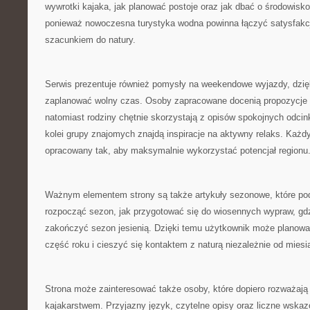
wywrotki kajaka, jak planować postoje oraz jak dbać o środowisko
ponieważ nowoczesna turystyka wodna powinna łączyć satysfakc
szacunkiem do natury.
Serwis prezentuje również pomysły na weekendowe wyjazdy, dzi
zaplanować wolny czas. Osoby zapracowane docenią propozycje tr
natomiast rodziny chętnie skorzystają z opisów spokojnych odcink
kolei grupy znajomych znajdą inspiracje na aktywny relaks. Każd
opracowany tak, aby maksymalnie wykorzystać potencjał regionu
Ważnym elementem strony są także artykuły sezonowe, które podp
rozpocząć sezon, jak przygotować się do wiosennych wypraw, gdz
zakończyć sezon jesienią. Dzięki temu użytkownik może planow
część roku i cieszyć się kontaktem z naturą niezależnie od miesi
Strona może zainteresować także osoby, które dopiero rozważają
kajakarstwem. Przyjazny język, czytelne opisy oraz liczne wskaz