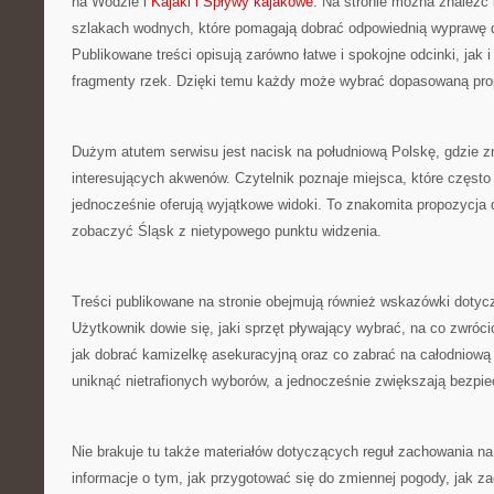
na Wodzie i
Kajaki i Spływy kajakowe
. Na stronie można znaleź
szlakach wodnych, które pomagają dobrać odpowiednią wyprawę 
Publikowane treści opisują zarówno łatwe i spokojne odcinki, jak 
fragmenty rzek. Dzięki temu każdy może wybrać dopasowaną prop
Dużym atutem serwisu jest nacisk na południową Polskę, gdzie zn
interesujących akwenów. Czytelnik poznaje miejsca, które często 
jednocześnie oferują wyjątkowe widoki. To znakomita propozycja 
zobaczyć Śląsk z nietypowego punktu widzenia.
Treści publikowane na stronie obejmują również wskazówki doty
Użytkownik dowie się, jaki sprzęt pływający wybrać, na co zwróci
jak dobrać kamizelkę asekuracyjną oraz co zabrać na całodniow
uniknąć nietrafionych wyborów, a jednocześnie zwiększają bezpi
Nie brakuje tu także materiałów dotyczących reguł zachowania na
informacje o tym, jak przygotować się do zmiennej pogody, jak 