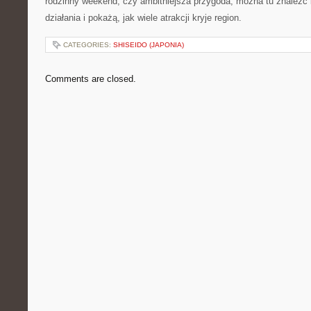
rodzinny weekend, czy ambitniejsza przygoda, można tu znaleźć i
działania i pokażą, jak wiele atrakcji kryje region.
CATEGORIES:
SHISEIDO (JAPONIA)
Comments are closed.