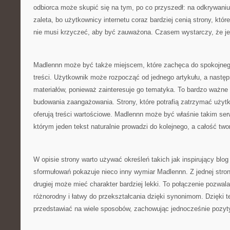
odbiorca może skupić się na tym, po co przyszedł: na odkrywani
zaleta, bo użytkownicy internetu coraz bardziej cenią strony, któr
nie musi krzyczeć, aby być zauważona. Czasem wystarczy, że j
Madlennn może być także miejscem, które zachęca do spokojnego
treści. Użytkownik może rozpocząć od jednego artykułu, a następ
materiałów, ponieważ zainteresuje go tematyka. To bardzo ważne
budowania zaangażowania. Strony, które potrafią zatrzymać użytk
oferują treści wartościowe. Madlennn może być właśnie takim s
którym jeden tekst naturalnie prowadzi do kolejnego, a całość two
W opisie strony warto używać określeń takich jak inspirujący blog
sformułowań pokazuje nieco inny wymiar Madlennn. Z jednej strony
drugiej może mieć charakter bardziej lekki. To połączenie pozwal
różnorodny i łatwy do przekształcania dzięki synonimom. Dzięk
przedstawiać na wiele sposobów, zachowując jednocześnie pozy