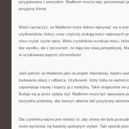
przygotowana z pomysłem. Madlennn można więc prezentować jak
przyjazny klimat.
Warto zaznaczyć, że Madlennn może dobrze wpisywać się w pot
użytkowników, którzy coraz częściej szukają treści napisanych p
chce czytać suche opisy. Wielu czytelników oczekuje treści, któr
bez wysiłku, ale z poczuciem, że dają one nową perspektywę. 
te oczekiwania poprzez różnorodność.
Jeśli patrzeć na Madlennn jako na projekt internetowy, bardzo wa
budowania relacji z odbiorcą. Użytkownik, który trafia na wartości
zapamiętuje nazwę i kojarzy ją z estetyką. Takie skojarzenia nie
Buduje się je przez spójny styl. Madlennn może być opisywana ja
wszystkie podstawy, aby tworzyć właśnie taki pozytywny wizerun
Dla czytelnika ważne jest również to, aby strona nie była przesa
może wyróżniać się bardziej spokojnym stylem. Taki sposób prezen