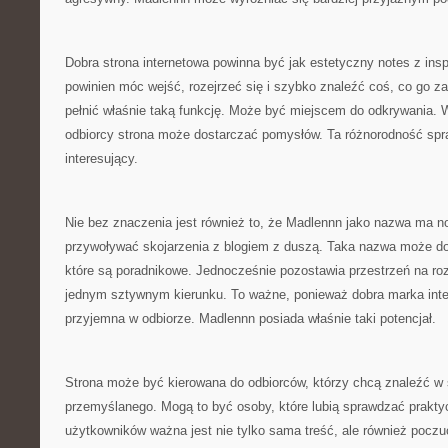
Dobra strona internetowa powinna być jak estetyczny notes z ins
powinien móc wejść, rozejrzeć się i szybko znaleźć coś, co go z
pełnić właśnie taką funkcję. Może być miejscem do odkrywania. 
odbiorcy strona może dostarczać pomysłów. Ta różnorodność sprawi
interesujący.
Nie bez znaczenia jest również to, że Madlennn jako nazwa ma 
przywoływać skojarzenia z blogiem z duszą. Taka nazwa może do
które są poradnikowe. Jednocześnie pozostawia przestrzeń na ro
jednym sztywnym kierunku. To ważne, ponieważ dobra marka int
przyjemna w odbiorze. Madlennn posiada właśnie taki potencjał.
Strona może być kierowana do odbiorców, którzy chcą znaleźć w s
przemyślanego. Mogą to być osoby, które lubią sprawdzać praktyc
użytkowników ważna jest nie tylko sama treść, ale również poczuc