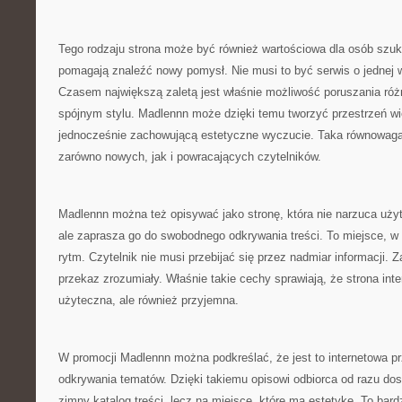
Tego rodzaju strona może być również wartościowa dla osób szuka
pomagają znaleźć nowy pomysł. Nie musi to być serwis o jednej wą
Czasem największą zaletą jest właśnie możliwość poruszania ró
spójnym stylu. Madlennn może dzięki temu tworzyć przestrzeń wi
jednocześnie zachowującą estetyczne wyczucie. Taka równowaga
zarówno nowych, jak i powracających czytelników.
Madlennn można też opisywać jako stronę, która nie narzuca uży
ale zaprasza go do swobodnego odkrywania treści. To miejsce, w
rytm. Czytelnik nie musi przebijać się przez nadmiar informacji. 
przekaz zrozumiały. Właśnie takie cechy sprawiają, że strona inter
użyteczna, ale również przyjemna.
W promocji Madlennn można podkreślać, że jest to internetowa p
odkrywania tematów. Dzięki takiemu opisowi odbiorca od razu dosta
zimny katalog treści, lecz na miejsce, które ma estetykę. To ba