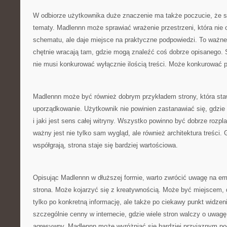
W odbiorze użytkownika duże znaczenie ma także poczucie, że st
tematy. Madlennn może sprawiać wrażenie przestrzeni, która nie 
schematu, ale daje miejsce na praktyczne podpowiedzi. To ważne
chętnie wracają tam, gdzie mogą znaleźć coś dobrze opisanego. 
nie musi konkurować wyłącznie ilością treści. Może konkurować 
Madlennn może być również dobrym przykładem strony, która sta
uporządkowanie. Użytkownik nie powinien zastanawiać się, gdzie 
i jaki jest sens całej witryny. Wszystko powinno być dobrze rozp
ważny jest nie tylko sam wygląd, ale również architektura treści.
współgrają, strona staje się bardziej wartościowa.
Opisując Madlennn w dłuższej formie, warto zwrócić uwagę na em
strona. Może kojarzyć się z kreatywnością. Może być miejscem, d
tylko po konkretną informację, ale także po ciekawy punkt widzeni
szczególnie cenny w internecie, gdzie wiele stron walczy o uwa
agresywny. Madlennn może wyróżniać się bardziej przyjaznym po