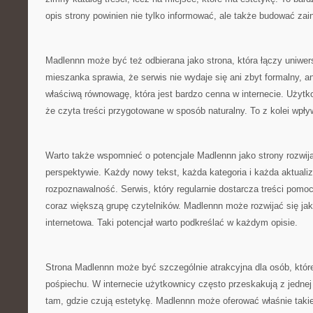
opis strony powinien nie tylko informować, ale także budować zai
Madlennn może być też odbierana jako strona, która łączy uniwe
mieszanka sprawia, że serwis nie wydaje się ani zbyt formalny, a
właściwą równowagę, która jest bardzo cenna w internecie. Użyt
że czyta treści przygotowane w sposób naturalny. To z kolei wpł
Warto także wspomnieć o potencjale Madlennn jako strony rozwija
perspektywie. Każdy nowy tekst, każda kategoria i każda aktual
rozpoznawalność. Serwis, który regularnie dostarcza treści pom
coraz większą grupę czytelników. Madlennn może rozwijać się jak
internetowa. Taki potencjał warto podkreślać w każdym opisie.
Strona Madlennn może być szczególnie atrakcyjna dla osób, które
pośpiechu. W internecie użytkownicy często przeskakują z jednej 
tam, gdzie czują estetykę. Madlennn może oferować właśnie taki