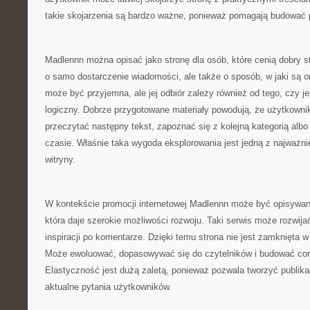
takie skojarzenia są bardzo ważne, ponieważ pomagają budować 
Madlennn można opisać jako stronę dla osób, które cenią dobry st
o samo dostarczenie wiadomości, ale także o sposób, w jaki są 
może być przyjemna, ale jej odbiór zależy również od tego, czy j
logiczny. Dobrze przygotowane materiały powodują, że użytkownik
przeczytać następny tekst, zapoznać się z kolejną kategorią alb
czasie. Właśnie taka wygoda eksplorowania jest jedną z najważn
witryny.
W kontekście promocji internetowej Madlennn może być opisywan
która daje szerokie możliwości rozwoju. Taki serwis może rozwijać
inspiracji po komentarze. Dzięki temu strona nie jest zamknięta w 
Może ewoluować, dopasowywać się do czytelników i budować cora
Elastyczność jest dużą zaletą, ponieważ pozwala tworzyć publik
aktualne pytania użytkowników.