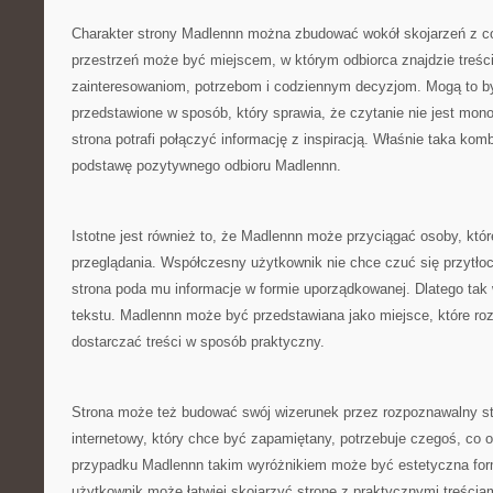
Charakter strony Madlennn można zbudować wokół skojarzeń z co
przestrzeń może być miejscem, w którym odbiorca znajdzie treści 
zainteresowaniom, potrzebom i codziennym decyzjom. Mogą to by
przedstawione w sposób, który sprawia, że czytanie nie jest mo
strona potrafi połączyć informację z inspiracją. Właśnie taka ko
podstawę pozytywnego odbioru Madlennn.
Istotne jest również to, że Madlennn może przyciągać osoby, które
przeglądania. Współczesny użytkownik nie chce czuć się przytło
strona poda mu informacje w formie uporządkowanej. Dlatego tak
tekstu. Madlennn może być przedstawiana jako miejsce, które rozu
dostarczać treści w sposób praktyczny.
Strona może też budować swój wizerunek przez rozpoznawalny st
internetowy, który chce być zapamiętany, potrzebuje czegoś, co 
przypadku Madlennn takim wyróżnikiem może być estetyczna for
użytkownik może łatwiej skojarzyć stronę z praktycznymi treścia