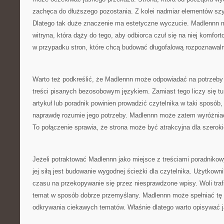
zachęca do dłuższego pozostania. Z kolei nadmiar elementów sz
Dlatego tak duże znaczenie ma estetyczne wyczucie. Madlennn 
witryna, która dąży do tego, aby odbiorca czuł się na niej komfort
w przypadku stron, które chcą budować długofalową rozpoznawal
Warto też podkreślić, że Madlennn może odpowiadać na potrzeby 
treści pisanych bezosobowym językiem. Zamiast tego liczy się tu
artykuł lub poradnik powinien prowadzić czytelnika w taki sposób,
naprawdę rozumie jego potrzeby. Madlennn może zatem wyróżniać
To połączenie sprawia, że strona może być atrakcyjna dla szeroki
Jeżeli potraktować Madlennn jako miejsce z treściami poradniko
jej siłą jest budowanie wygodnej ścieżki dla czytelnika. Użytkown
czasu na przekopywanie się przez niesprawdzone wpisy. Woli trafi
temat w sposób dobrze przemyślany. Madlennn może spełniać tę r
odkrywania ciekawych tematów. Właśnie dlatego warto opisywać j