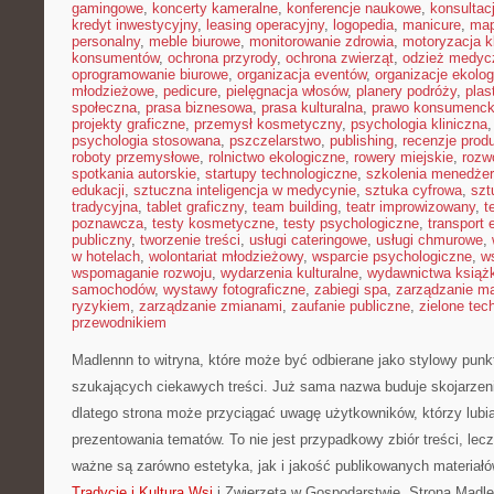
gamingowe
,
koncerty kameralne
,
konferencje naukowe
,
konsultacj
kredyt inwestycyjny
,
leasing operacyjny
,
logopedia
,
manicure
,
map
personalny
,
meble biurowe
,
monitorowanie zdrowia
,
motoryzacja k
konsumentów
,
ochrona przyrody
,
ochrona zwierząt
,
odzież medyc
oprogramowanie biurowe
,
organizacja eventów
,
organizacje ekolo
młodzieżowe
,
pedicure
,
pielęgnacja włosów
,
planery podróży
,
plas
społeczna
,
prasa biznesowa
,
prasa kulturalna
,
prawo konsumenck
projekty graficzne
,
przemysł kosmetyczny
,
psychologia kliniczna
psychologia stosowana
,
pszczelarstwo
,
publishing
,
recenzje prod
roboty przemysłowe
,
rolnictwo ekologiczne
,
rowery miejskie
,
rozw
spotkania autorskie
,
startupy technologiczne
,
szkolenia menedżer
edukacji
,
sztuczna inteligencja w medycynie
,
sztuka cyfrowa
,
szt
tradycyjna
,
tablet graficzny
,
team building
,
teatr improwizowany
,
t
poznawcza
,
testy kosmetyczne
,
testy psychologiczne
,
transport 
publiczny
,
tworzenie treści
,
usługi cateringowe
,
usługi chmurowe
,
w hotelach
,
wolontariat młodzieżowy
,
wsparcie psychologiczne
,
w
wspomaganie rozwoju
,
wydarzenia kulturalne
,
wydawnictwa książ
samochodów
,
wystawy fotograficzne
,
zabiegi spa
,
zarządzanie ma
ryzykiem
,
zarządzanie zmianami
,
zaufanie publiczne
,
zielone tec
przewodnikiem
Madlennn to witryna, które może być odbierane jako stylowy punkt
szukających ciekawych treści. Już sama nazwa buduje skojarzen
dlatego strona może przyciągać uwagę użytkowników, którzy lubią
prezentowania tematów. To nie jest przypadkowy zbiór treści, lecz
ważne są zarówno estetyka, jak i jakość publikowanych materiałó
Tradycje i Kultura Wsi
i Zwierzęta w Gospodarstwie. Strona Madle