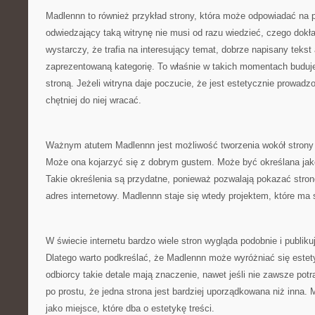
Madlennn to również przykład strony, która może odpowiadać na
odwiedzający taką witrynę nie musi od razu wiedzieć, czego dok
wystarczy, że trafia na interesujący temat, dobrze napisany tekst
zaprezentowaną kategorię. To właśnie w takich momentach buduje
stroną. Jeżeli witryna daje poczucie, że jest estetycznie prowad
chętniej do niej wracać.
Ważnym atutem Madlennn jest możliwość tworzenia wokół strony 
Może ona kojarzyć się z dobrym gustem. Może być określana jak
Takie określenia są przydatne, ponieważ pozwalają pokazać stronę
adres internetowy. Madlennn staje się wtedy projektem, które ma
W świecie internetu bardzo wiele stron wygląda podobnie i publik
Dlatego warto podkreślać, że Madlennn może wyróżniać się estet
odbiorcy takie detale mają znaczenie, nawet jeśli nie zawsze potr
po prostu, że jedna strona jest bardziej uporządkowana niż inna
jako miejsce, które dba o estetykę treści.