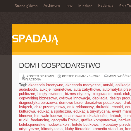
Archiwum
Inny
Redakcja
Strona główna
Miesiące
Spis Tr
SPADAJĄ
DOM I GOSPODARSTWO
POSTED BY ADMIN
POSTED ON MAJ - 3 - 2026
MOŻLIWOŚĆ K
WYŁĄCZONA
Tagi:
akcesoria kreatywne
,
akcesoria medyczne
,
antyki
,
aplikacj
audiobooki
,
aukcje internetowe
,
auta zabytkowe
,
automatyka prz
publiczne
,
biegły rewident
,
biznes etyczny
,
blogowanie
,
book club
copywriting biznesowy
,
cyfrowe innowacje
,
depilacja
,
design prod
diagnostyka obrazowa
,
domowe biuro
,
doradztwo podatkowe
,
dru
książek
,
druk przemysłowy
,
druk reklamowy
,
drukarki
,
ebooki
,
edu
kulturowa
,
edukacja społeczna
,
edukacja turystyczna
,
event man
filmowe
,
festiwale ludowe
,
finansowanie działalności
,
fintech
,
flora
trucki
,
freelancing
,
geografia Polski
,
grafika komputerowa
,
hardwa
kolekcjonerskie
,
hodowla koni
,
hotele butikowe
,
inkubatory przeds
artystyczne
,
klimatyzacja
,
kluby literackie
,
komedia stand-up
,
ko