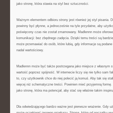
jako stronę, która stawia na styl bez sztuczności.
Ważnym elementem odbioru strony jest również jej styl pisania. D
powinny być płynne, a jednocześnie na tyle przydatne, aby użytk
poświęcony czas nie został zmarnowany. Madlennn może oferować
komunikacji: bez zbędnego zadęcia. Dzięki temu treści są bardziej
może przemawiać do osób, które lubią, gdy informacje są podane
nadal wartościowy.
Madlennn może być także postrzegana jako miejsce z własnym st
wartość poprzez spójność. W internecie liczy się nie tylko sam fak
to, czy użytkownik chce do niej polecić ją komuś. Aby tak się st
więcej niż schematyczne treści. Powinien mieć przyjemną formę
jako stronę, która ma potencjał, aby stać się właśnie takim inspi
Dla odwiedzającego bardzo ważne jest pierwsze wrażenie. Gdy uż
może oczekiwać jasnego przekazu. Strona, która od początku wyda