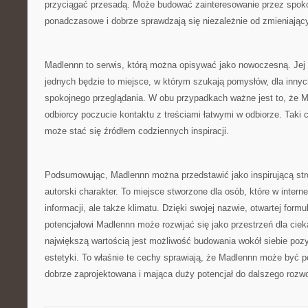
przyciągać przesadą. Może budować zainteresowanie przez spokoj
ponadczasowe i dobrze sprawdzają się niezależnie od zmieniający
Madlennn to serwis, którą można opisywać jako nowoczesną. Jej 
jednych będzie to miejsce, w którym szukają pomysłów, dla inny
spokojnego przeglądania. W obu przypadkach ważne jest to, że
odbiorcy poczucie kontaktu z treściami łatwymi w odbiorze. Taki c
może stać się źródłem codziennych inspiracji.
Podsumowując, Madlennn można przedstawić jako inspirującą stro
autorski charakter. To miejsce stworzone dla osób, które w interne
informacji, ale także klimatu. Dzięki swojej nazwie, otwartej form
potencjałowi Madlennn może rozwijać się jako przestrzeń dla cie
największą wartością jest możliwość budowania wokół siebie poz
estetyki. To właśnie te cechy sprawiają, że Madlennn może być p
dobrze zaprojektowana i mająca duży potencjał do dalszego rozwo