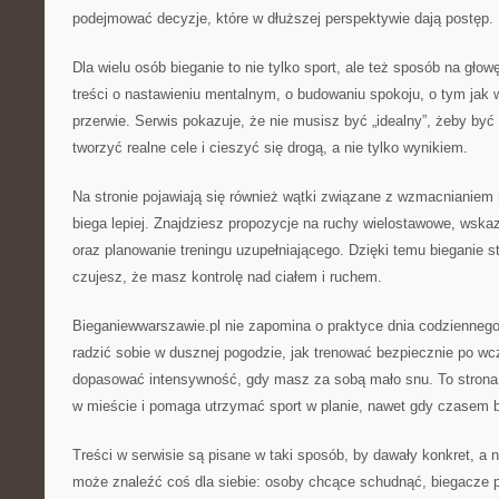
podejmować decyzje, które w dłuższej perspektywie dają postęp.
Dla wielu osób bieganie to nie tylko sport, ale też sposób na głow
treści o nastawieniu mentalnym, o budowaniu spokoju, o tym jak 
przerwie. Serwis pokazuje, że nie musisz być „idealny”, żeby być
tworzyć realne cele i cieszyć się drogą, a nie tylko wynikiem.
Na stronie pojawiają się również wątki związane z wzmacnianiem 
biega lepiej. Znajdziesz propozycje na ruchy wielostawowe, wsk
oraz planowanie treningu uzupełniającego. Dzięki temu bieganie sta
czujesz, że masz kontrolę nad ciałem i ruchem.
Bieganiewwarszawie.pl nie zapomina o praktyce dnia codziennego:
radzić sobie w dusznej pogodzie, jak trenować bezpiecznie po w
dopasować intensywność, gdy masz za sobą mało snu. To strona, 
w mieście i pomaga utrzymać sport w planie, nawet gdy czasem b
Treści w serwisie są pisane w taki sposób, by dawały konkret, a n
może znaleźć coś dla siebie: osoby chcące schudnąć, biegacze p