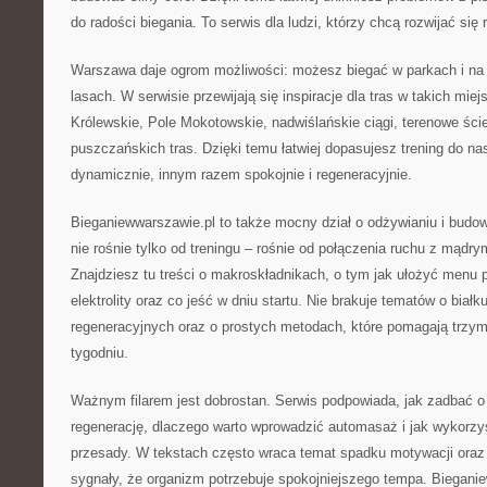
do radości biegania. To serwis dla ludzi, którzy chcą rozwijać się 
Warszawa daje ogrom możliwości: możesz biegać w parkach i na 
lasach. W serwisie przewijają się inspiracje dla tras w takich miej
Królewskie, Pole Mokotowskie, nadwiślańskie ciągi, terenowe ście
puszczańskich tras. Dzięki temu łatwiej dopasujesz trening do nast
dynamicznie, innym razem spokojnie i regeneracyjnie.
Bieganiewwarszawie.pl to także mocny dział o odżywianiu i budow
nie rośnie tylko od treningu – rośnie od połączenia ruchu z mądry
Znajdziesz tu treści o makroskładnikach, o tym jak ułożyć menu p
elektrolity oraz co jeść w dniu startu. Nie brakuje tematów o białk
regeneracyjnych oraz o prostych metodach, które pomagają trzym
tygodniu.
Ważnym filarem jest dobrostan. Serwis podpowiada, jak zadbać o 
regenerację, dlaczego warto wprowadzić automasaż i jak wykorzy
przesady. W tekstach często wraca temat spadku motywacji oraz
sygnały, że organizm potrzebuje spokojniejszego tempa. Biegan