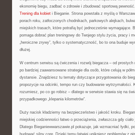
ekonomię biegu, zadbać o zdrowie i zbudować sportową pewność.
Trening dla kobiet
i Bieganie. Strona powstała z myślą o Warszawi
porach roku, zatłoczonych chodnikach, parkowych alejkach, bulwa
miejskich trasach, które potrafią być jednocześnie wymagające. 
pomaga dobrać plan treningowy do Twojego stylu życia, pracy i mo
„heroiczne zrywy”, tylko o systematyczność, bo to ona buduje wyni
dłużej.
W centrum serwisu są ćwiczenia i rozwój biegacza – od prostych 
po bardziej zaawansowane strategie dla osób, które celują w pół
dystansie. Znajdziesz tu tematy dotyczące przygotowania do bieg
propozycje na odcinki, tempo run czy budowanie wytrzymałości. K
rozumiesz, po co go robisz – dlatego w serwisie stawia się na ś
przypadkowego „klepania kilometrów”.
Duży nacisk kładziemy na bezpieczeństwo i jakość kroku. Bieganie
miejskiej codzienności łatwo o przeciążenia, zwłaszcza gdy ciało
Dlatego Bieganiewwarszawie.pl pokazuje, jak wzmacniać łydki, po
budować silny core. Dzięki temu łatwiej unikniesz problemów z pi