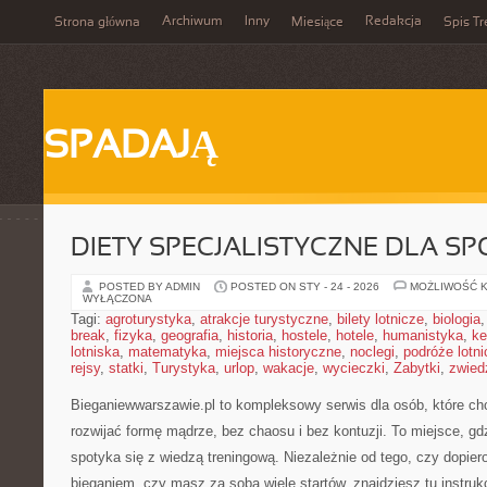
Archiwum
Inny
Redakcja
Strona główna
Miesiące
Spis Tr
SPADAJĄ
DIETY SPECJALISTYCZNE DLA 
POSTED BY ADMIN
POSTED ON STY - 24 - 2026
MOŻLIWOŚĆ 
WYŁĄCZONA
Tagi:
agroturystyka
,
atrakcje turystyczne
,
bilety lotnicze
,
biologia
break
,
fizyka
,
geografia
,
historia
,
hostele
,
hotele
,
humanistyka
,
ke
lotniska
,
matematyka
,
miejsca historyczne
,
noclegi
,
podróże lotn
rejsy
,
statki
,
Turystyka
,
urlop
,
wakacje
,
wycieczki
,
Zabytki
,
zwied
Bieganiewwarszawie.pl to kompleksowy serwis dla osób, które chcą
rozwijać formę mądrze, bez chaosu i bez kontuzji. To miejsce, g
spotyka się z wiedzą treningową. Niezależnie od tego, czy dopie
bieganiem, czy masz za sobą wiele startów, znajdziesz tu instru