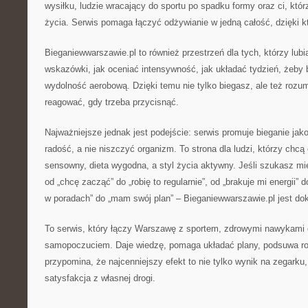
wysiłku, ludzie wracający do sportu po spadku formy oraz ci, którz
życia. Serwis pomaga łączyć odżywianie w jedną całość, dzięki któ
Bieganiewwarszawie.pl to również przestrzeń dla tych, którzy lubi
wskazówki, jak oceniać intensywność, jak układać tydzień, żeby b
wydolność aerobową. Dzięki temu nie tylko biegasz, ale też rozu
reagować, gdy trzeba przycisnąć.
Najważniejsze jednak jest podejście: serwis promuje bieganie ja
radość, a nie niszczyć organizm. To strona dla ludzi, którzy chcą 
sensowny, dieta wygodna, a styl życia aktywny. Jeśli szukasz mi
od „chcę zacząć” do „robię to regularnie”, od „brakuje mi energii” 
w poradach” do „mam swój plan” – Bieganiewwarszawie.pl jest dok
To serwis, który łączy Warszawę z sportem, zdrowymi nawykami
samopoczuciem. Daje wiedzę, pomaga układać plany, podsuwa ro
przypomina, że najcenniejszy efekt to nie tylko wynik na zegarku,
satysfakcja z własnej drogi.