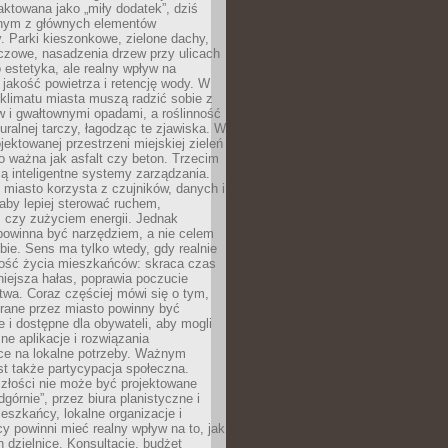
raktowana jako „miły dodatek”, dziś
ednym z głównych elementów
ry. Parki kieszonkowe, zielone dachy,
czowe, nasadzenia drzew przy ulicach
o estetyka, ale realny wpływ na
 jakość powietrza i retencję wody. W
klimatu miasta muszą radzić sobie z
w i gwałtownymi opadami, a roślinność
turalnej tarczy, łagodząc te zjawiska. W
jektowanej przestrzeni miejskiej zieleń
o ważna jak asfalt czy beton. Trzecim
ą inteligentne systemy zarządzania.
miasto korzysta z czujników, danych i
aby lepiej sterować ruchem,
 czy zużyciem energii. Jednak
powinna być narzędziem, a nie celem
ie. Sens ma tylko wtedy, gdy realnie
kość życia mieszkańców: skraca czas
iejsza hałas, poprawia poczucie
wa. Coraz częściej mówi się o tym,
erane przez miasto powinny być
e i dostępne dla obywateli, aby mogli
ne aplikacje i rozwiązania
ce na lokalne potrzeby. Ważnym
t także partycypacja społeczna.
złości nie może być projektowane
dgórnie”, przez biura planistyczne i
ieszkańcy, lokalne organizacje i
cy powinni mieć realny wpływ na to, jak
h dzielnice. Konsultacje, budżet