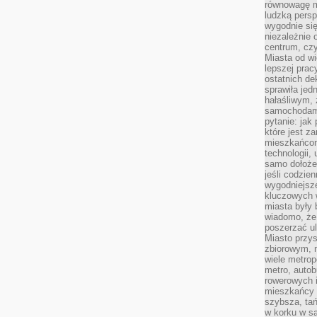
równowagę m
ludzką persp
wygodnie się
niezależnie 
centrum, cz
Miasta od wi
lepszej prac
ostatnich d
sprawiła jed
hałaśliwym,
samochodami
pytanie: jak
które jest z
mieszkańcom
technologii, 
samo dołożen
jeśli codzien
wygodniejsz
kluczowych w
miasta były
wiadomo, że
poszerzać ul
Miasto przys
zbiorowym, m
wiele metrop
metro, autob
rowerowych i
mieszkańcy m
szybsza, tań
w korku w sa