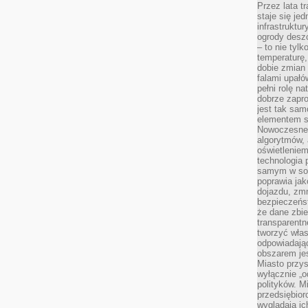
Przez lata t
staje się j
infrastruktu
ogrody desz
– to nie tylk
temperaturę,
dobie zmian 
falami upałó
pełni rolę na
dobrze zapro
jest tak sam
elementem s
Nowoczesne 
algorytmów, 
oświetleniem
technologia 
samym w sob
poprawia ja
dojazdu, zmn
bezpieczeńst
że dane zbi
transparentn
tworzyć włas
odpowiadają
obszarem jes
Miasto przys
wyłącznie „o
polityków. M
przedsiębior
wyglądają ic