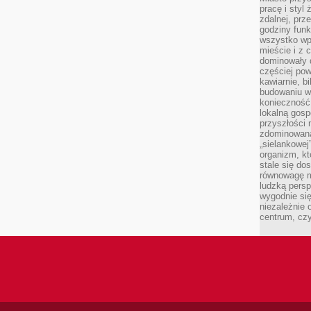
pracę i styl
zdalnej, prz
godziny funk
wszystko wpł
mieście i z 
dominowały d
częściej pow
kawiarnie, bi
budowaniu wi
konieczność
lokalną gosp
przyszłości n
zdominowaną
„sielankowej
organizm, kt
stale się do
równowagę m
ludzką persp
wygodnie się
niezależnie 
centrum, cz