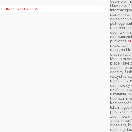
dopiero w m
Równie ważn
ALE I IMPREZY PLENEROWE
informacyjn
dlaczego wp
ograniczeni
płatnego par
transport pub
opór, wynika
odpowiedzial
publiczną
ba
działaniach 
mogą na bież
otoczeniu, a
Miasto przy
pracę i styl
zdalnej, prz
godziny funk
wszystko wpł
mieście i z 
dominowały d
częściej pow
kawiarnie, bi
budowaniu wi
konieczność
lokalną gosp
przyszłości n
zdominowaną
„sielankowej
organizm, kt
stale się do