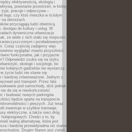
iędzy efektywnością, ekologią i
ektywą, powstanie przestrzeń, w której
 żyje, pracuje i odpoczywa –
od tego, czy ktoś mieszka w ścisłym
y na obrzeżach.
eków przyciągają ludzi obietnicą
y, dostępu do kultury i usług. W
ekadach dynamiczna urbanizacja
nak, że wiele z nich stało się miejscem
 zanieczyszczonym i przeładowanym
. Coraz częściej zadajemy więc
 powinno wyglądać miasto przyszłości,
arówno funkcjonalne, jak i przyjazne
? Odpowiedzi szuka się na styku
urbanistyki, ekologii i socjologii, bo
ie kolejnych gadżetów nie wystarczy,
ne życie ludzi nie stanie się
e i bardziej zrównoważone. Jednym z
yzwań jest transport. Przez lata
 budowane pod samochody, dziś jednak
 nie da się w nieskończoność
ic i budować nowych parkingów.
złości będzie oparte na transporcie
ikromobilności i pieszych. Już teraz
olii inwestuje w szybkie tramwaje,
usy elektryczne, a także sieci dróg
 hulajnogowych. Chodzi o to, by
ieli realną alternatywę, która jest
sza i bardziej przewidywalna niż stanie
mochodzie. Drugim filarem jest zieleń.