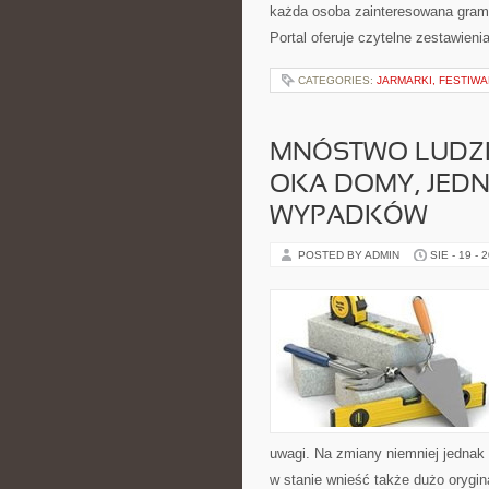
każda osoba zainteresowana grami
Portal oferuje czytelne zestawieni
CATEGORIES:
JARMARKI, FESTIW
MNÓSTWO LUDZI 
OKA DOMY, JED
WYPADKÓW
POSTED BY ADMIN
SIE - 19 - 
uwagi. Na zmiany niemniej jednak 
w stanie wnieść także dużo orygi