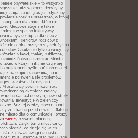
 panele obywatelskie – to wszystko
łączanie ludzi w proces decyzyjny.
cy czują, że ich głos jest słyszany,
dpowiedzialność za przestrzeń, w której
e akceptacja dla zmian, które nie
twe. Kluczowe staje się także
e miasta w sposób inkluzywny.
powinna być dostępna dla osób z
wnościami, seniorów, rodziców z
akże dla osób o różnych stylach życia i
ochodów. Chodzi nie tylko o windy czy
 również o ławki, toalety publiczne,
 bezpieczeństwo po zmroku. Miasto
o takie, w którym nikt nie czuje się
bo projektanci myślą o różnorodności
 już na etapie planowania, a nie
omencie pojawienia się problemów.
a jest warstwa edukacyjna i
a. Mieszkańcy powinni rozumieć,
rowadzane są określone zmiany –
a w ruchu samochodowym, nowe strefy
kowania, inwestycje w zieleń czy
liczny. Bez tej wiedzy łatwo o bunt i
jący ze strachu przed nowym. Dlatego
ne miasto dba o komunikację i tworzy
za wiedzy
o swoich planach,
i efektach. Dzięki temu mieszkańcy
ąco śledzić, co dzieje się w ich
 także zgłaszać uwagi i sugestie.
szłości musi wreszcie brać pod uwagę