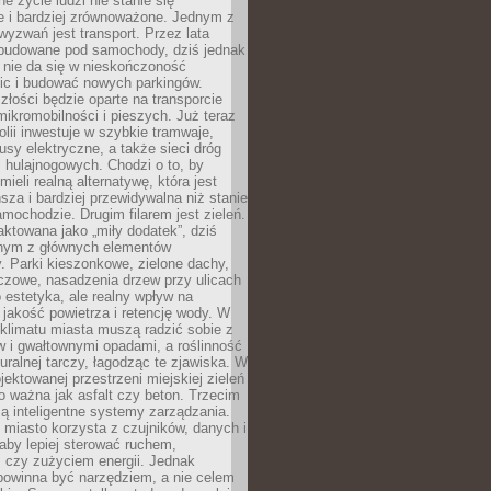
ne życie ludzi nie stanie się
e i bardziej zrównoważone. Jednym z
yzwań jest transport. Przez lata
 budowane pod samochody, dziś jednak
 nie da się w nieskończoność
ic i budować nowych parkingów.
złości będzie oparte na transporcie
ikromobilności i pieszych. Już teraz
olii inwestuje w szybkie tramwaje,
usy elektryczne, a także sieci dróg
 hulajnogowych. Chodzi o to, by
ieli realną alternatywę, która jest
sza i bardziej przewidywalna niż stanie
mochodzie. Drugim filarem jest zieleń.
raktowana jako „miły dodatek”, dziś
ednym z głównych elementów
ry. Parki kieszonkowe, zielone dachy,
czowe, nasadzenia drzew przy ulicach
o estetyka, ale realny wpływ na
 jakość powietrza i retencję wody. W
klimatu miasta muszą radzić sobie z
w i gwałtownymi opadami, a roślinność
turalnej tarczy, łagodząc te zjawiska. W
jektowanej przestrzeni miejskiej zieleń
o ważna jak asfalt czy beton. Trzecim
ą inteligentne systemy zarządzania.
miasto korzysta z czujników, danych i
aby lepiej sterować ruchem,
 czy zużyciem energii. Jednak
powinna być narzędziem, a nie celem