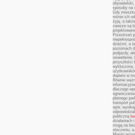
obywatelski,
sposoby na w
Gdy mieszkań
rośnie ich o
żyją, a takż
zawsze są ła
projektowani
Przestrzeń 
niepełnospra
dziećmi, a t
poziomach d
podjazdy, ale
oświetlenie,
przyszłości t
wykluczony, 
użytkowników
dopiero w m
Równie ważn
informacyjn
dlaczego wp
ograniczeni
płatnego par
transport pub
opór, wynika
odpowiedzial
publiczną
ba
działaniach 
mogą na bież
otoczeniu, a
Miasto przy