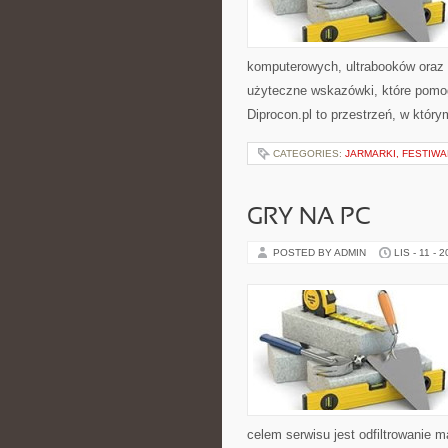
komputerowych, ultrabooków oraz p
użyteczne wskazówki, które pomo
Diprocon.pl to przestrzeń, w któr
CATEGORIES:
JARMARKI, FESTIW
GRY NA PC
POSTED BY ADMIN
LIS - 11 - 
celem serwisu jest odfiltrowanie 