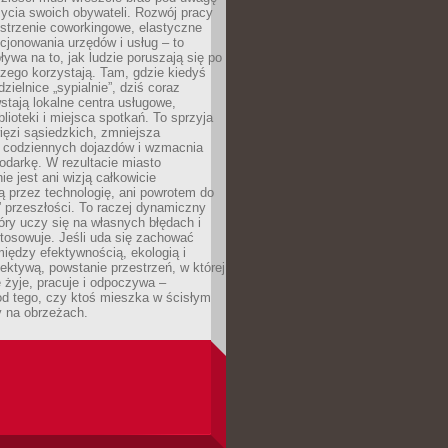
 życia swoich obywateli. Rozwój pracy
estrzenie coworkingowe, elastyczne
cjonowania urzędów i usług – to
ywa na to, jak ludzie poruszają się po
czego korzystają. Tam, gdzie kiedyś
zielnice „sypialnie”, dziś coraz
stają lokalne centra usługowe,
blioteki i miejsca spotkań. To sprzyja
ęzi sąsiedzkich, zmniejsza
 codziennych dojazdów i wzmacnia
odarkę. W rezultacie miasto
ie jest ani wizją całkowicie
 przez technologię, ani powrotem do
” przeszłości. To raczej dynamiczny
óry uczy się na własnych błędach i
stosowuje. Jeśli uda się zachować
iędzy efektywnością, ekologią i
ektywą, powstanie przestrzeń, w której
 żyje, pracuje i odpoczywa –
od tego, czy ktoś mieszka w ścisłym
y na obrzeżach.