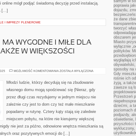
samym w sob
 online mógł podjąć świadomą decyzję przed instalacją.
poprawia ja
dojazdu, zmn
a […]
bezpieczeńst
że dane zbi
ALE I IMPREZY PLENEROWE
transparentn
tworzyć włas
odpowiadają
obszarem jes
MA WYGODNE I MIŁE DLA
Miasto przys
wyłącznie „o
NAKŻE W WIĘKSZOŚCI
polityków. M
przedsiębior
wyglądają ic
obywatelski,
sposoby na w
MNÓSTWO
2025
MOŻLIWOŚĆ KOMENTOWANIA
ZOSTAŁA WYŁĄCZONA
Gdy mieszkań
LUDZI
MA
rośnie ich o
WYGODNE
Młodzi ludzie, którzy decydują się na zbudowanie
żyją, a takż
I
zawsze są ła
MIŁE
własnego domu mogą spodziewać się {Nieraz, gdy
DLA
projektowani
OKA
Przestrzeń 
przez długi czas rezydujemy w jednym miejscu nie
DOMY,
niepełnospra
JEDNAKŻE
zależnie czy jest to dom czy też małe mieszkanie
W
dziećmi, a t
WIĘKSZOŚCI
poziomach d
WYPADKÓW
popadamy w rutynę. Cztery kąty stają się zaledwie
podjazdy, ale
miejscem pobytu, na które nie kierujemy większej
oświetlenie,
przyszłości t
nigdy nie jest za późno, odnowione wnętrza mieszkania są
wykluczony, 
użytkowników
nalnych oraz pozytywnych emocji do […]