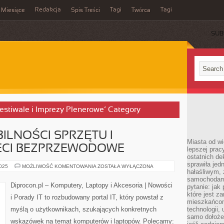
Redakcja
Tagi
Tagi
Miesiące
Spis Treści
Twórca
SUB
 Festiwale i Imprezy Plenerowe’ Category
ILNOŚCI SPRZĘTU I
Miasta od wi
IECI BEZPRZEWODOWE
lepszej prac
ostatnich d
sprawiła jed
TESTY
2025
MOŻLIWOŚĆ KOMENTOWANIA
ZOSTAŁA WYŁĄCZONA
hałaśliwym,
KOMPATYBILNOŚCI
SPRZĘTU
samochodami
I
Diprocon.pl – Komputery, Laptopy i Akcesoria | Nowości
pytanie: jak
SOFTWARE’U
I
które jest z
i Porady IT to rozbudowany portal IT, który powstał z
SIECI
mieszkańcom
BEZPRZEWODOWE
myślą o użytkownikach, szukających konkretnych
technologii, 
samo dołożen
wskazówek na temat komputerów i laptopów. Polecamy: