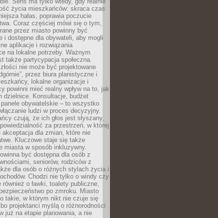
ie. Sens ma tylko wtedy, gdy realnie
kość życia mieszkańców: skraca czas
iejsza hałas, poprawia poczucie
wa. Coraz częściej mówi się o tym,
erane przez miasto powinny być
e i dostępne dla obywateli, aby mogli
ne aplikacje i rozwiązania
ce na lokalne potrzeby. Ważnym
t także partycypacja społeczna.
złości nie może być projektowane
dgórnie”, przez biura planistyczne i
ieszkańcy, lokalne organizacje i
cy powinni mieć realny wpływ na to, jak
h dzielnice. Konsultacje, budżet
 panele obywatelskie – to wszystko
łączanie ludzi w proces decyzyjny.
cy czują, że ich głos jest słyszany,
dpowiedzialność za przestrzeń, w której
e akceptacja dla zmian, które nie
twe. Kluczowe staje się także
e miasta w sposób inkluzywny.
powinna być dostępna dla osób z
wnościami, seniorów, rodziców z
akże dla osób o różnych stylach życia i
ochodów. Chodzi nie tylko o windy czy
 również o ławki, toalety publiczne,
 bezpieczeństwo po zmroku. Miasto
o takie, w którym nikt nie czuje się
bo projektanci myślą o różnorodności
 już na etapie planowania, a nie