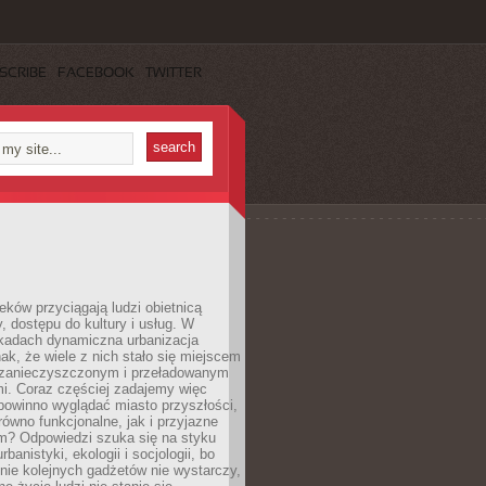
SCRIBE
FACEBOOK
TWITTER
eków przyciągają ludzi obietnicą
y, dostępu do kultury i usług. W
ekadach dynamiczna urbanizacja
nak, że wiele z nich stało się miejscem
 zanieczyszczonym i przeładowanym
. Coraz częściej zadajemy więc
 powinno wyglądać miasto przyszłości,
arówno funkcjonalne, jak i przyjazne
? Odpowiedzi szuka się na styku
urbanistyki, ekologii i socjologii, bo
ie kolejnych gadżetów nie wystarczy,