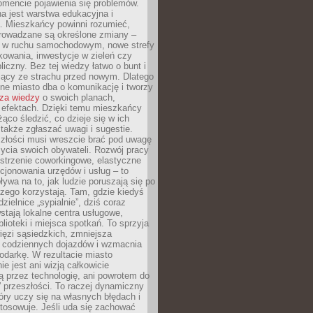
omencie pojawienia się problemów.
a jest warstwa edukacyjna i
a. Mieszkańcy powinni rozumieć,
rowadzane są określone zmiany –
a w ruchu samochodowym, nowe strefy
kowania, inwestycje w zieleń czy
liczny. Bez tej wiedzy łatwo o bunt i
jący ze strachu przed nowym. Dlatego
ne miasto dba o komunikację i tworzy
za wiedzy
o swoich planach,
i efektach. Dzięki temu mieszkańcy
ąco śledzić, co dzieje się w ich
 także zgłaszać uwagi i sugestie.
szłości musi wreszcie brać pod uwagę
 życia swoich obywateli. Rozwój pracy
estrzenie coworkingowe, elastyczne
cjonowania urzędów i usług – to
ywa na to, jak ludzie poruszają się po
czego korzystają. Tam, gdzie kiedyś
zielnice „sypialnie”, dziś coraz
stają lokalne centra usługowe,
blioteki i miejsca spotkań. To sprzyja
ęzi sąsiedzkich, zmniejsza
 codziennych dojazdów i wzmacnia
odarkę. W rezultacie miasto
ie jest ani wizją całkowicie
 przez technologię, ani powrotem do
” przeszłości. To raczej dynamiczny
óry uczy się na własnych błędach i
stosowuje. Jeśli uda się zachować