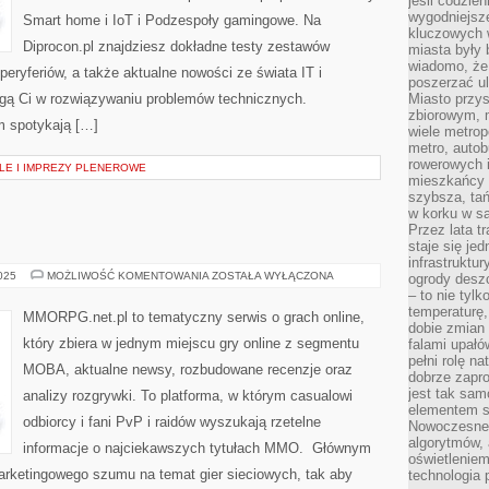
jeśli codzien
wygodniejsz
Smart home i IoT i Podzespoły gamingowe. Na
kluczowych w
Diprocon.pl znajdziesz dokładne testy zestawów
miasta były
wiadomo, że
eryferiów, a także aktualne nowości ze świata IT i
poszerzać ul
gą Ci w rozwiązywaniu problemów technicznych.
Miasto przys
zbiorowym, m
ym spotykają […]
wiele metrop
metro, autob
rowerowych i
ALE I IMPREZY PLENEROWE
mieszkańcy m
szybsza, tań
w korku w sa
Przez lata t
staje się j
infrastruktu
GRY
2025
MOŻLIWOŚĆ KOMENTOWANIA
ZOSTAŁA WYŁĄCZONA
ogrody desz
NA
– to nie tylk
PC
temperaturę,
MMORPG.net.pl to tematyczny serwis o grach online,
dobie zmian 
który zbiera w jednym miejscu gry online z segmentu
falami upałó
pełni rolę na
MOBA, aktualne newsy, rozbudowane recenzje oraz
dobrze zapro
jest tak sam
analizy rozgrywki. To platforma, w którym casualowi
elementem s
odbiorcy i fani PvP i raidów wyszukają rzetelne
Nowoczesne 
algorytmów, 
informacje o najciekawszych tytułach MMO. Głównym
oświetleniem
marketingowego szumu na temat gier sieciowych, tak aby
technologia 