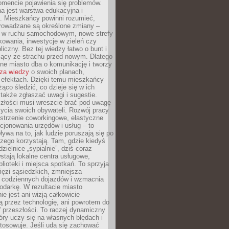
omencie pojawienia się problemów.
a jest warstwa edukacyjna i
a. Mieszkańcy powinni rozumieć,
rowadzane są określone zmiany –
a w ruchu samochodowym, nowe strefy
kowania, inwestycje w zieleń czy
liczny. Bez tej wiedzy łatwo o bunt i
jący ze strachu przed nowym. Dlatego
ne miasto dba o komunikację i tworzy
za wiedzy
o swoich planach,
i efektach. Dzięki temu mieszkańcy
ąco śledzić, co dzieje się w ich
 także zgłaszać uwagi i sugestie.
szłości musi wreszcie brać pod uwagę
 życia swoich obywateli. Rozwój pracy
estrzenie coworkingowe, elastyczne
cjonowania urzędów i usług – to
ywa na to, jak ludzie poruszają się po
czego korzystają. Tam, gdzie kiedyś
zielnice „sypialnie”, dziś coraz
stają lokalne centra usługowe,
blioteki i miejsca spotkań. To sprzyja
ęzi sąsiedzkich, zmniejsza
 codziennych dojazdów i wzmacnia
odarkę. W rezultacie miasto
ie jest ani wizją całkowicie
 przez technologię, ani powrotem do
” przeszłości. To raczej dynamiczny
óry uczy się na własnych błędach i
stosowuje. Jeśli uda się zachować