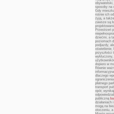
obywatelski,
sposoby na w
Gdy mieszkań
rośnie ich o
żyją, a takż
zawsze są ła
projektowani
Przestrzeń 
niepełnospra
dziećmi, a t
poziomach d
podjazdy, ale
oświetlenie,
przyszłości t
wykluczony, 
użytkowników
dopiero w m
Równie ważn
informacyjn
dlaczego wp
ograniczeni
płatnego par
transport pub
opór, wynika
odpowiedzial
publiczną
ba
działaniach 
mogą na bież
otoczeniu, a
Miasto przy