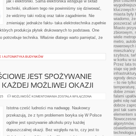
jeśli codzien
jak i elektroniki. Sama elektronika wstępuje w skład
SIĘ
wygodniejsz
DO
techniki, skutkiem tego nie powinniśmy się dziwować,
ZASAD
kluczowych w
OCHRONY
miasta były
PRZECIWPOŻAROWEJ
że widzimy taki rodzaj oraz takie zagadnienie. Nie
wiadomo, że
zmieniając jednakże faktu- taka elektrotechnika zupełnie
poszerzać ul
Miasto przys
 których produkcja płytek drukowanych to podstawa. One
zbiorowym, m
wiele metrop
o potrzebuje technika. Właśnie dlatego warto pamiętać, że
metro, autob
rowerowych i
mieszkańcy m
szybsza, tań
E I AUTOMATYKA BUDYNKÓW
w korku w sa
Przez lata t
staje się j
infrastruktu
ŚCIOWE JEST SPOŻYWANIE
ogrody desz
– to nie tylk
KAŻDEJ MOŻLIWEJ OKAZJI
temperaturę,
dobie zmian 
falami upałó
W
025
MOŻLIWOŚĆ KOMENTOWANIA
ZOSTAŁA WYŁĄCZONA
POLSCE
pełni rolę na
CAŁOŚCIOWE
dobrze zapro
JEST
Istotna cześć ludności ma nadwagę. Naukowcy
jest tak sam
SPOŻYWANIE
ALKOHOLU
elementem s
przekazują, że z tym problemem boryka się W Polsce
PRZY
Nowoczesne 
KAŻDEJ
ogólne jest spożywanie alkoholu przy każdej
MOŻLIWEJ
algorytmów, 
OKAZJI
oświetleniem
dopuszczalnej okazji. Bez względu na to, czy jest to
technologia 