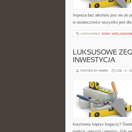
Impreza bez alkoholu jest nie do p
w ostateczności wszystko jest dla
CATEGORIES:
DOMY INTELIGENTN
LUKSUSOWE ZEG
INWESTYCJA
POSTED BY ADMIN
CZE - 4 - 2
kosztowny kaprys bogaczy? Świat
tradycji, precyzji i prestiżu. Gdy 