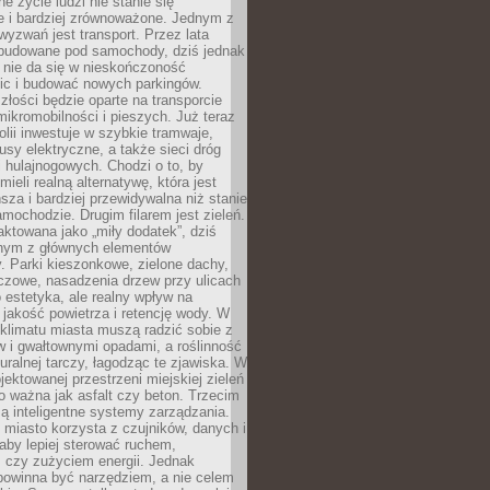
ne życie ludzi nie stanie się
e i bardziej zrównoważone. Jednym z
yzwań jest transport. Przez lata
 budowane pod samochody, dziś jednak
 nie da się w nieskończoność
ic i budować nowych parkingów.
złości będzie oparte na transporcie
ikromobilności i pieszych. Już teraz
olii inwestuje w szybkie tramwaje,
usy elektryczne, a także sieci dróg
 hulajnogowych. Chodzi o to, by
ieli realną alternatywę, która jest
sza i bardziej przewidywalna niż stanie
mochodzie. Drugim filarem jest zieleń.
raktowana jako „miły dodatek”, dziś
ednym z głównych elementów
ry. Parki kieszonkowe, zielone dachy,
czowe, nasadzenia drzew przy ulicach
o estetyka, ale realny wpływ na
 jakość powietrza i retencję wody. W
klimatu miasta muszą radzić sobie z
w i gwałtownymi opadami, a roślinność
turalnej tarczy, łagodząc te zjawiska. W
jektowanej przestrzeni miejskiej zieleń
o ważna jak asfalt czy beton. Trzecim
ą inteligentne systemy zarządzania.
miasto korzysta z czujników, danych i
aby lepiej sterować ruchem,
 czy zużyciem energii. Jednak
powinna być narzędziem, a nie celem