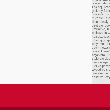
pracę i styl
zdalnej, prz
godziny funk
wszystko wpł
mieście i z 
dominowały d
częściej pow
kawiarnie, bi
budowaniu wi
konieczność
lokalną gosp
przyszłości n
zdominowaną
„sielankowej
organizm, kt
stale się do
równowagę m
ludzką persp
wygodnie się
niezależnie 
centrum, cz