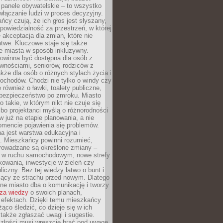
 panele obywatelskie – to wszystko
łączanie ludzi w proces decyzyjny.
cy czują, że ich głos jest słyszany,
dpowiedzialność za przestrzeń, w której
e akceptacja dla zmian, które nie
twe. Kluczowe staje się także
e miasta w sposób inkluzywny.
powinna być dostępna dla osób z
wnościami, seniorów, rodziców z
akże dla osób o różnych stylach życia i
ochodów. Chodzi nie tylko o windy czy
 również o ławki, toalety publiczne,
 bezpieczeństwo po zmroku. Miasto
o takie, w którym nikt nie czuje się
bo projektanci myślą o różnorodności
 już na etapie planowania, a nie
omencie pojawienia się problemów.
a jest warstwa edukacyjna i
a. Mieszkańcy powinni rozumieć,
rowadzane są określone zmiany –
a w ruchu samochodowym, nowe strefy
kowania, inwestycje w zieleń czy
liczny. Bez tej wiedzy łatwo o bunt i
jący ze strachu przed nowym. Dlatego
ne miasto dba o komunikację i tworzy
za wiedzy
o swoich planach,
i efektach. Dzięki temu mieszkańcy
ąco śledzić, co dzieje się w ich
 także zgłaszać uwagi i sugestie.
szłości musi wreszcie brać pod uwagę