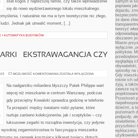
ślub kogoś z najbliższej familii, czy także wprowadzenie
samym w sob
poprawia ja
się do nowo wydzierżawionego lokalu mieszkalnego.
dojazdu, zmn
bezpieczeńst
omyślenia. I naturalnie nie ma w tym teoretycznie nic złego,
że dane zbi
 ludzi. Jednak jak utrwalić moment, […]
transparentn
tworzyć włas
odpowiadają
E I AUTOMATYKA BUDYNKÓW
obszarem jes
Miasto przys
wyłącznie „o
polityków. M
ARKI – EKSTRAWAGANCJA CZY
przedsiębior
wyglądają ic
obywatelski,
sposoby na w
LUKSUSOWE
025
MOŻLIWOŚĆ KOMENTOWANIA
ZOSTAŁA WYŁĄCZONA
Gdy mieszkań
ZEGARKI
rośnie ich o
–
EKSTRAWAGANCJA
żyją, a takż
Na nadgarstku miliardera błyszczy Patek Philippe wart
CZY
zawsze są ła
INWESTYCJA
więcej niż mieszkanie w centrum Warszawy, podczas
projektowani
Przestrzeń 
gdy przeciętny Kowalski sprawdza godzinę w telefonie.
niepełnospra
dziećmi, a t
Ta przepaść między światami rodzi pytanie, które
poziomach d
nurtuje zarówno kolekcjonerów, jak i sceptyków – czy
podjazdy, ale
oświetlenie,
luksusowe zegarki to rozsądna inwestycja, czy jedynie
przyszłości t
 wysokiej zegarmistrzostwa to fascynująca mieszanka
wykluczony, 
użytkowników
patrzymy na zegarek kosztujący kilkaset tysięcy złotych,