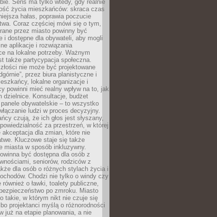
ie. Sens ma tylko wtedy, gdy realnie
kość życia mieszkańców: skraca czas
iejsza hałas, poprawia poczucie
wa. Coraz częściej mówi się o tym,
erane przez miasto powinny być
e i dostępne dla obywateli, aby mogli
ne aplikacje i rozwiązania
ce na lokalne potrzeby. Ważnym
t także partycypacja społeczna.
złości nie może być projektowane
dgórnie”, przez biura planistyczne i
ieszkańcy, lokalne organizacje i
cy powinni mieć realny wpływ na to, jak
h dzielnice. Konsultacje, budżet
 panele obywatelskie – to wszystko
łączanie ludzi w proces decyzyjny.
cy czują, że ich głos jest słyszany,
dpowiedzialność za przestrzeń, w której
e akceptacja dla zmian, które nie
twe. Kluczowe staje się także
e miasta w sposób inkluzywny.
powinna być dostępna dla osób z
wnościami, seniorów, rodziców z
akże dla osób o różnych stylach życia i
ochodów. Chodzi nie tylko o windy czy
 również o ławki, toalety publiczne,
 bezpieczeństwo po zmroku. Miasto
o takie, w którym nikt nie czuje się
bo projektanci myślą o różnorodności
 już na etapie planowania, a nie