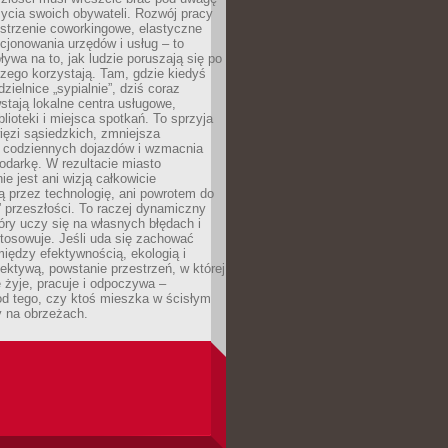
 życia swoich obywateli. Rozwój pracy
estrzenie coworkingowe, elastyczne
cjonowania urzędów i usług – to
ywa na to, jak ludzie poruszają się po
czego korzystają. Tam, gdzie kiedyś
zielnice „sypialnie”, dziś coraz
stają lokalne centra usługowe,
blioteki i miejsca spotkań. To sprzyja
ęzi sąsiedzkich, zmniejsza
 codziennych dojazdów i wzmacnia
odarkę. W rezultacie miasto
ie jest ani wizją całkowicie
 przez technologię, ani powrotem do
” przeszłości. To raczej dynamiczny
óry uczy się na własnych błędach i
stosowuje. Jeśli uda się zachować
iędzy efektywnością, ekologią i
ektywą, powstanie przestrzeń, w której
 żyje, pracuje i odpoczywa –
od tego, czy ktoś mieszka w ścisłym
y na obrzeżach.