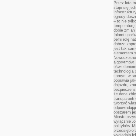
Przez lata t
staje się j
infrastruktu
ogrody desz
– to nie tylk
temperaturę,
dobie zmian 
falami upałó
pełni rolę na
dobrze zapro
jest tak sam
elementem s
Nowoczesne 
algorytmów, 
oświetleniem
technologia 
samym w sob
poprawia ja
dojazdu, zmn
bezpieczeńst
że dane zbi
transparentn
tworzyć włas
odpowiadają
obszarem jes
Miasto przys
wyłącznie „o
polityków. M
przedsiębior
wyglądają ic