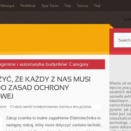
Redakcja
Tagi
Tagi
Miesiące
Spis Treści
Twórca
SUB
eligentne i automatyka budynków’ Category
YĆ, ŻE KAŻDY Z NAS MUSI
Miasta od wi
DO ZASAD OCHRONY
lepszej prac
ostatnich d
WEJ
sprawiła jed
hałaśliwym,
samochodami
TRZEBA
 2025
MOŻLIWOŚĆ KOMENTOWANIA
ZOSTAŁA WYŁĄCZONA
pytanie: jak
ZAZNACZYĆ,
ŻE
które jest z
KAŻDY
Zakup szamba to trudne zagadnienie Elektrotechnika to
mieszkańcom
Z
technologii, 
NAS
następny rodzaj, który może dotyczyć zarówno techniki,
MUSI
samo dołożen
STOSOWAĆ