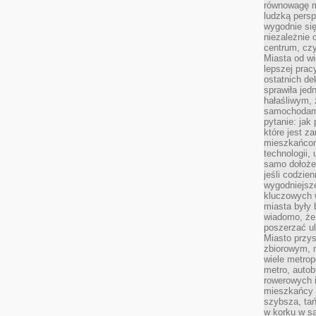
równowagę m
ludzką persp
wygodnie się
niezależnie 
centrum, cz
Miasta od wi
lepszej prac
ostatnich d
sprawiła jed
hałaśliwym,
samochodami
pytanie: jak
które jest z
mieszkańcom
technologii, 
samo dołożen
jeśli codzien
wygodniejsz
kluczowych w
miasta były
wiadomo, że
poszerzać ul
Miasto przys
zbiorowym, m
wiele metrop
metro, autob
rowerowych i
mieszkańcy m
szybsza, tań
w korku w sa