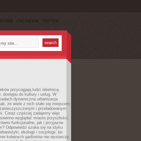
SCRIBE
FACEBOOK
TWITTER
eków przyciągają ludzi obietnicą
y, dostępu do kultury i usług. W
ekadach dynamiczna urbanizacja
nak, że wiele z nich stało się miejscem
 zanieczyszczonym i przeładowanym
. Coraz częściej zadajemy więc
 powinno wyglądać miasto przyszłości,
arówno funkcjonalne, jak i przyjazne
? Odpowiedzi szuka się na styku
urbanistyki, ekologii i socjologii, bo
ie kolejnych gadżetów nie wystarczy,