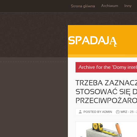
Archiwum
Inny
Strona główna
SPADAJĄ
Archive for the ‘Domy int
TRZEBA ZAZNACZ
STOSOWAĆ SIĘ 
PRZECIWPOŻARO
POSTED BY ADMIN
WRZ - 25 -