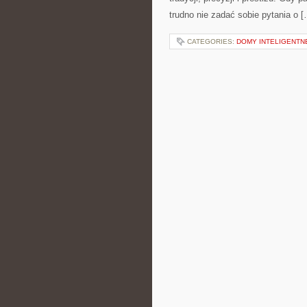
trudno nie zadać sobie pytania o 
CATEGORIES:
DOMY INTELIGENTN