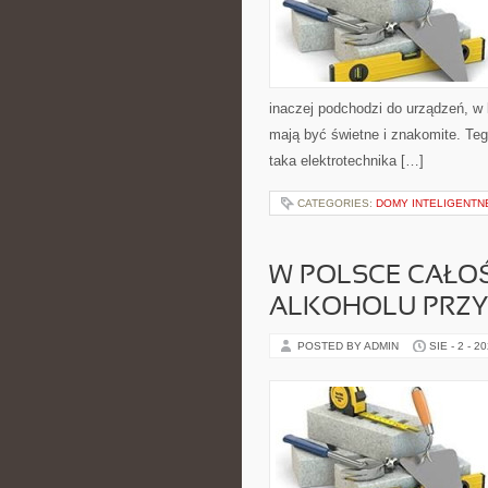
inaczej podchodzi do urządzeń, w
mają być świetne i znakomite. Teg
taka elektrotechnika […]
CATEGORIES:
DOMY INTELIGENTN
W POLSCE CAŁO
ALKOHOLU PRZY 
POSTED BY ADMIN
SIE - 2 - 2