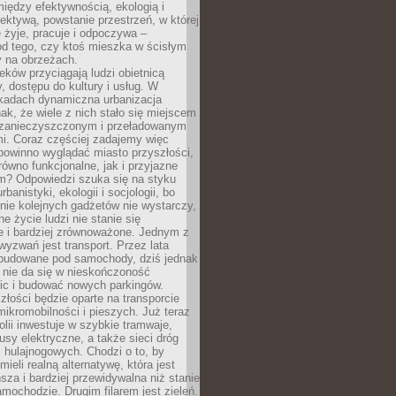
iędzy efektywnością, ekologią i
ektywą, powstanie przestrzeń, w której
 żyje, pracuje i odpoczywa –
od tego, czy ktoś mieszka w ścisłym
y na obrzeżach.
eków przyciągają ludzi obietnicą
y, dostępu do kultury i usług. W
ekadach dynamiczna urbanizacja
nak, że wiele z nich stało się miejscem
 zanieczyszczonym i przeładowanym
. Coraz częściej zadajemy więc
 powinno wyglądać miasto przyszłości,
arówno funkcjonalne, jak i przyjazne
? Odpowiedzi szuka się na styku
urbanistyki, ekologii i socjologii, bo
ie kolejnych gadżetów nie wystarczy,
ne życie ludzi nie stanie się
e i bardziej zrównoważone. Jednym z
yzwań jest transport. Przez lata
 budowane pod samochody, dziś jednak
 nie da się w nieskończoność
ic i budować nowych parkingów.
złości będzie oparte na transporcie
ikromobilności i pieszych. Już teraz
olii inwestuje w szybkie tramwaje,
usy elektryczne, a także sieci dróg
 hulajnogowych. Chodzi o to, by
ieli realną alternatywę, która jest
sza i bardziej przewidywalna niż stanie
mochodzie. Drugim filarem jest zieleń.