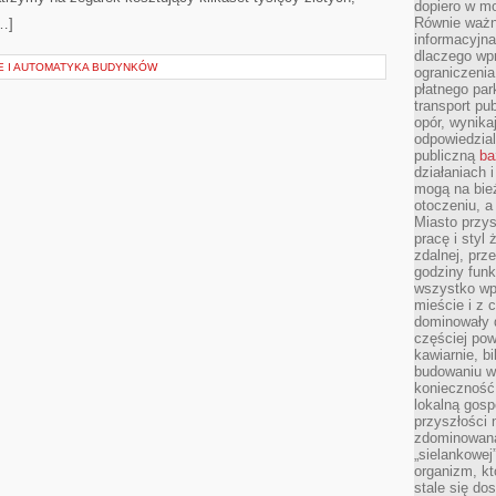
dopiero w m
Równie ważn
[…]
informacyjn
dlaczego wp
E I AUTOMATYKA BUDYNKÓW
ograniczeni
płatnego par
transport pub
opór, wynika
odpowiedzial
publiczną
ba
działaniach 
mogą na bież
otoczeniu, a
Miasto przy
pracę i styl
zdalnej, prz
godziny funk
wszystko wpł
mieście i z 
dominowały d
częściej pow
kawiarnie, bi
budowaniu wi
konieczność
lokalną gosp
przyszłości n
zdominowaną
„sielankowej
organizm, kt
stale się do