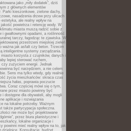
raktowana jako „miły dodatek”, dziś
ednym z głównych elementów
ry. Parki kieszonkowe, zielone dachy,
czowe, nasadzenia drzew przy ulicach
o estetyka, ale realny wpływ na
 jakość powietrza i retencję wody. W
klimatu miasta muszą radzić sobie z
w i gwałtownymi opadami, a roślinność
turalnej tarczy, łagodząc te zjawiska. W
jektowanej przestrzeni miejskiej zieleń
o ważna jak asfalt czy beton. Trzecim
ą inteligentne systemy zarządzania.
miasto korzysta z czujników, danych i
aby lepiej sterować ruchem,
 czy zużyciem energii. Jednak
powinna być narzędziem, a nie celem
ie. Sens ma tylko wtedy, gdy realnie
kość życia mieszkańców: skraca czas
iejsza hałas, poprawia poczucie
wa. Coraz częściej mówi się o tym,
erane przez miasto powinny być
e i dostępne dla obywateli, aby mogli
ne aplikacje i rozwiązania
ce na lokalne potrzeby. Ważnym
t także partycypacja społeczna.
złości nie może być projektowane
dgórnie”, przez biura planistyczne i
ieszkańcy, lokalne organizacje i
cy powinni mieć realny wpływ na to, jak
h dzielnice. Konsultacje, budżet