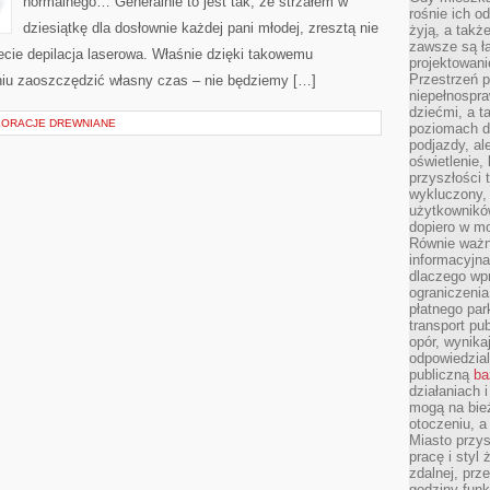
normalnego… Generalnie to jest tak, że strzałem w
rośnie ich o
dziesiątkę dla dosłownie każdej pani młodej, zresztą nie
żyją, a takż
zawsze są ła
wiecie depilacja laserowa. Właśnie dzięki takowemu
projektowani
Przestrzeń 
iu zaoszczędzić własny czas – nie będziemy […]
niepełnospra
dziećmi, a t
KORACJE DREWNIANE
poziomach d
podjazdy, ale
oświetlenie,
przyszłości t
wykluczony, 
użytkowników
dopiero w m
Równie ważn
informacyjn
dlaczego wp
ograniczeni
płatnego par
transport pub
opór, wynika
odpowiedzial
publiczną
ba
działaniach 
mogą na bież
otoczeniu, a
Miasto przy
pracę i styl
zdalnej, prz
godziny funk