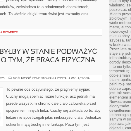
miasta były
wiadomo, że
a dodatków, zaświadcza to o odmiennych charakterach,
poszerzać ul
ach. To właśnie dzięki temu świat jest rozmaity oraz
Miasto przys
zbiorowym, m
wiele metrop
metro, autob
rowerowych i
NA ROWERZE
mieszkańcy m
szybsza, tań
w korku w sa
Przez lata t
E BYŁBY W STANIE PODWAŻYĆ
staje się j
infrastruktu
 O TYM, ŻE PRACA FIZYCZNA
ogrody desz
– to nie tylk
temperaturę,
dobie zmian 
NIKT
2025
MOŻLIWOŚĆ KOMENTOWANIA
ZOSTAŁA WYŁĄCZONA
falami upałó
PEWNIE
pełni rolę na
NIE
BYŁBY
dobrze zapro
To pewnie coś oczywistego, że pragniemy sypiać
W
jest tak sam
STANIE
Ciuchy mogą spełniać różne funkcje, acz jednak ma
elementem s
PODWAŻYĆ
OPINII
Nowoczesne 
przede wszystkim chronić całe ciało człowieka przed
MÓWIĄCEJ
algorytmów, 
O
spojrzeniem innych ludzi. Ciuchy się zakłada po to, aby
oświetleniem
TYM,
ŻE
technologia 
PRACA
ludzie nie spostrzegali jakiś niekorzyści ciała. Jednakże
samym w sob
FIZYCZNA
JEST
poprawia ja
sukienki mają trochę inne funkcje. Poza tym jest
dojazdu, zmn