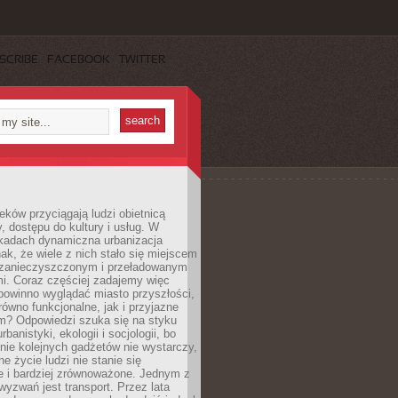
SCRIBE
FACEBOOK
TWITTER
eków przyciągają ludzi obietnicą
y, dostępu do kultury i usług. W
ekadach dynamiczna urbanizacja
nak, że wiele z nich stało się miejscem
 zanieczyszczonym i przeładowanym
. Coraz częściej zadajemy więc
 powinno wyglądać miasto przyszłości,
arówno funkcjonalne, jak i przyjazne
? Odpowiedzi szuka się na styku
urbanistyki, ekologii i socjologii, bo
ie kolejnych gadżetów nie wystarczy,
ne życie ludzi nie stanie się
e i bardziej zrównoważone. Jednym z
yzwań jest transport. Przez lata