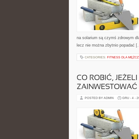
na solarium są czymś zdrowym dla 
lecz nie można zbytnio popadać [
CATEGORIES:
FITNESS DLA MĘŻC
CO ROBIĆ, JEŻEL
ZAINWESTOWAĆ 
POSTED BY ADMIN
GRU - 4 - 