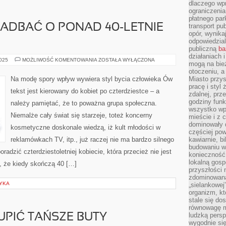
dlaczego wp
ograniczeni
płatnego par
ZADBAĆ O PONAD 40-LETNIE
transport pub
opór, wynika
odpowiedzial
publiczną
ba
działaniach 
W
2025
MOŻLIWOŚĆ KOMENTOWANIA
ZOSTAŁA WYŁĄCZONA
mogą na bież
JAKI
SPOSÓB
otoczeniu, a
ZADBAĆ
Na modę spory wpływ wywiera styl bycia człowieka Ów
Miasto przy
O
pracę i styl
PONAD
tekst jest kierowany do kobiet po czterdziestce – a
40-
zdalnej, prz
LETNIE
godziny funk
należy pamiętać, że to poważna grupa społeczna.
CIAŁO?
wszystko wpł
Niemalże cały świat się starzeje, toteż koncerny
mieście i z 
dominowały d
kosmetyczne doskonale wiedzą, iż kult młodości w
częściej pow
reklamówkach TV, itp., już raczej nie ma bardzo silnego
kawiarnie, bi
budowaniu wi
radzić czterdziestoletniej kobiecie, która przecież nie jest
konieczność
lokalną gosp
, że kiedy skończą 40 […]
przyszłości n
zdominowaną
TYKA
„sielankowej
organizm, kt
stale się do
równowagę m
ludzką persp
UPIĆ TAŃSZE BUTY
wygodnie się