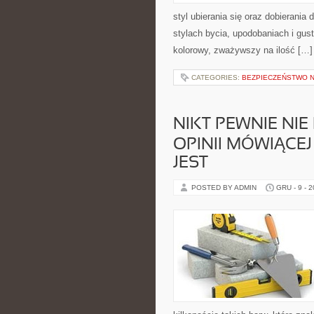
styl ubierania się oraz dobierani
stylach bycia, upodobaniach i gust
kolorowy, zważywszy na ilość […]
CATEGORIES:
BEZPIECZEŃSTWO 
NIKT PEWNIE NI
OPINII MÓWIĄCEJ
JEST
POSTED BY ADMIN
GRU - 9 - 