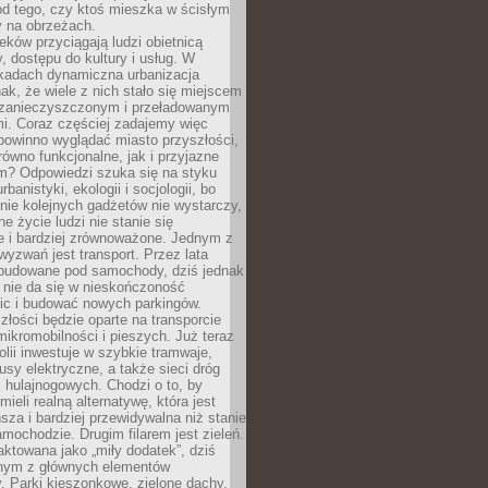
od tego, czy ktoś mieszka w ścisłym
y na obrzeżach.
eków przyciągają ludzi obietnicą
y, dostępu do kultury i usług. W
ekadach dynamiczna urbanizacja
nak, że wiele z nich stało się miejscem
 zanieczyszczonym i przeładowanym
. Coraz częściej zadajemy więc
 powinno wyglądać miasto przyszłości,
arówno funkcjonalne, jak i przyjazne
? Odpowiedzi szuka się na styku
urbanistyki, ekologii i socjologii, bo
ie kolejnych gadżetów nie wystarczy,
ne życie ludzi nie stanie się
e i bardziej zrównoważone. Jednym z
yzwań jest transport. Przez lata
 budowane pod samochody, dziś jednak
 nie da się w nieskończoność
ic i budować nowych parkingów.
złości będzie oparte na transporcie
ikromobilności i pieszych. Już teraz
olii inwestuje w szybkie tramwaje,
usy elektryczne, a także sieci dróg
 hulajnogowych. Chodzi o to, by
ieli realną alternatywę, która jest
sza i bardziej przewidywalna niż stanie
mochodzie. Drugim filarem jest zieleń.
raktowana jako „miły dodatek”, dziś
ednym z głównych elementów
ry. Parki kieszonkowe, zielone dachy,