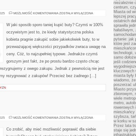
niezależnie 
centrum, cz
Miasta od wi
CO
2025
MOŻLIWOŚĆ KOMENTOWANIA
ZOSTAŁA WYŁĄCZONA
lepszej prac
ROBIĆ,
ABY
ostatnich d
KUPIĆ
W jaki sposób sporo taniej kupić buty? Czymś w 100%
sprawiła jed
TAŃSZE
hałaśliwym,
BUTY
oczywistym jest to, że kiedy statystyczna polska
SPORTOWE?
samochodami
pytanie: jak
kobieta pragnie zakupić sobie jakiekolwiek buty, to w
które jest z
przeważającej większości przypadków zwraca uwagę na
mieszkańcom
technologii, 
ceny. Cóż, to najzupełniej typowe. Jednakże czymś
samo dołożen
gorszym jest fakt, że po prostu bardzo często chcąc
jeśli codzien
wygodniejsz
 rezygnujemy z owego zakupu. Jednak z pewnością nie jest
kluczowych w
miasta były
my rezygnować z zakupów! Przecież bez żadnego […]
wiadomo, że
poszerzać ul
ZYZN
Miasto przys
zbiorowym, m
wiele metrop
metro, autob
rowerowych i
mieszkańcy m
szybsza, tań
KOBIETY
2025
MOŻLIWOŚĆ KOMENTOWANIA
ZOSTAŁA WYŁĄCZONA
w korku w sa
Przez lata t
Co zrobić, aby mieć możliwość poprawić dla siebie
staje się j
infrastruktu