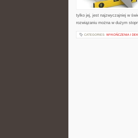
tylko jej, jest najzwyczajniej w ś
rozwiązaniu można w dużym stopn
CATEGORIES:
WYKOŃCZENIA I DE