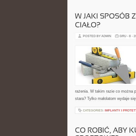
W JAKI SPOSÓB 
CIAŁO?
POSTED BY ADMIN
GRU - 8 - 
rażenia. W takim razie co można po
stara? Tylko małolatom wydaje się
CATEGORIES:
IMPLANTY I PROTE
CO ROBIĆ, ABY K