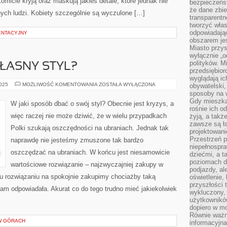
komicie kryją oraz maskują jakieś detale, które jednak nie
bezpieczeńst
że dane zbi
ych ludzi. Kobiety szczególnie są wyczulone […]
transparentn
tworzyć włas
odpowiadają
ENTACYJNY
obszarem jes
Miasto przys
wyłącznie „o
polityków. M
ŁASNY STYL?
przedsiębior
wyglądają ic
JAK
2025
MOŻLIWOŚĆ KOMENTOWANIA
ZOSTAŁA WYŁĄCZONA
obywatelski,
ZADBAĆ
sposoby na w
O
Gdy mieszkań
WŁASNY
W jaki sposób dbać o swój styl? Obecnie jest kryzys, a
STYL?
rośnie ich o
więc raczej nie może dziwić, że w wielu przypadkach
żyją, a takż
zawsze są ła
Polki szukają oszczędności na ubraniach. Jednak tak
projektowani
Przestrzeń 
naprawdę nie jesteśmy zmuszone tak bardzo
niepełnospra
oszczędzać na ubraniach. W końcu jest niesamowicie
dziećmi, a t
poziomach d
wartościowe rozwiązanie – najzwyczajniej zakupy w
podjazdy, ale
ypu rozwiązaniu na spokojnie zakupimy chociażby taką
oświetlenie,
przyszłości t
am odpowiadała. Akurat co do tego trudno mieć jakiekolwiek
wykluczony, 
użytkowników
dopiero w m
Równie ważn
W GÓRACH
informacyjn