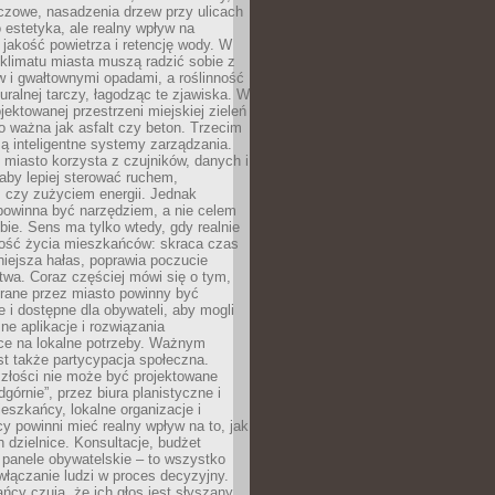
czowe, nasadzenia drzew przy ulicach
o estetyka, ale realny wpływ na
 jakość powietrza i retencję wody. W
klimatu miasta muszą radzić sobie z
w i gwałtownymi opadami, a roślinność
turalnej tarczy, łagodząc te zjawiska. W
jektowanej przestrzeni miejskiej zieleń
o ważna jak asfalt czy beton. Trzecim
ą inteligentne systemy zarządzania.
miasto korzysta z czujników, danych i
aby lepiej sterować ruchem,
 czy zużyciem energii. Jednak
powinna być narzędziem, a nie celem
ie. Sens ma tylko wtedy, gdy realnie
kość życia mieszkańców: skraca czas
iejsza hałas, poprawia poczucie
wa. Coraz częściej mówi się o tym,
erane przez miasto powinny być
e i dostępne dla obywateli, aby mogli
ne aplikacje i rozwiązania
ce na lokalne potrzeby. Ważnym
t także partycypacja społeczna.
złości nie może być projektowane
dgórnie”, przez biura planistyczne i
ieszkańcy, lokalne organizacje i
cy powinni mieć realny wpływ na to, jak
h dzielnice. Konsultacje, budżet
 panele obywatelskie – to wszystko
łączanie ludzi w proces decyzyjny.
cy czują, że ich głos jest słyszany,