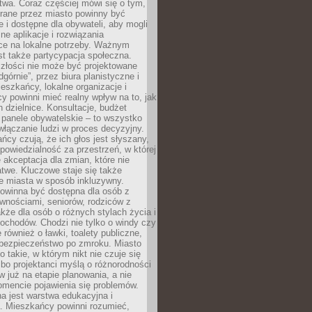
wa. Coraz częściej mówi się o tym,
erane przez miasto powinny być
e i dostępne dla obywateli, aby mogli
ne aplikacje i rozwiązania
ce na lokalne potrzeby. Ważnym
t także partycypacja społeczna.
złości nie może być projektowane
dgórnie”, przez biura planistyczne i
ieszkańcy, lokalne organizacje i
cy powinni mieć realny wpływ na to, jak
h dzielnice. Konsultacje, budżet
 panele obywatelskie – to wszystko
łączanie ludzi w proces decyzyjny.
cy czują, że ich głos jest słyszany,
dpowiedzialność za przestrzeń, w której
e akceptacja dla zmian, które nie
twe. Kluczowe staje się także
e miasta w sposób inkluzywny.
powinna być dostępna dla osób z
wnościami, seniorów, rodziców z
akże dla osób o różnych stylach życia i
ochodów. Chodzi nie tylko o windy czy
 również o ławki, toalety publiczne,
 bezpieczeństwo po zmroku. Miasto
o takie, w którym nikt nie czuje się
bo projektanci myślą o różnorodności
 już na etapie planowania, a nie
omencie pojawienia się problemów.
a jest warstwa edukacyjna i
a. Mieszkańcy powinni rozumieć,