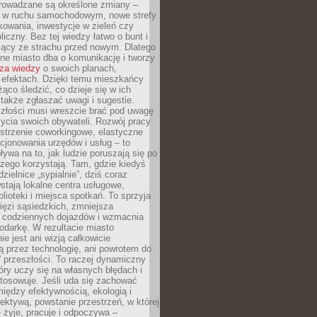
rowadzane są określone zmiany –
a w ruchu samochodowym, nowe strefy
kowania, inwestycje w zieleń czy
liczny. Bez tej wiedzy łatwo o bunt i
jący ze strachu przed nowym. Dlatego
ne miasto dba o komunikację i tworzy
za wiedzy
o swoich planach,
i efektach. Dzięki temu mieszkańcy
ąco śledzić, co dzieje się w ich
 także zgłaszać uwagi i sugestie.
szłości musi wreszcie brać pod uwagę
 życia swoich obywateli. Rozwój pracy
estrzenie coworkingowe, elastyczne
cjonowania urzędów i usług – to
ywa na to, jak ludzie poruszają się po
czego korzystają. Tam, gdzie kiedyś
zielnice „sypialnie”, dziś coraz
stają lokalne centra usługowe,
blioteki i miejsca spotkań. To sprzyja
ęzi sąsiedzkich, zmniejsza
 codziennych dojazdów i wzmacnia
odarkę. W rezultacie miasto
ie jest ani wizją całkowicie
 przez technologię, ani powrotem do
” przeszłości. To raczej dynamiczny
óry uczy się na własnych błędach i
stosowuje. Jeśli uda się zachować
iędzy efektywnością, ekologią i
ektywą, powstanie przestrzeń, w której
 żyje, pracuje i odpoczywa –