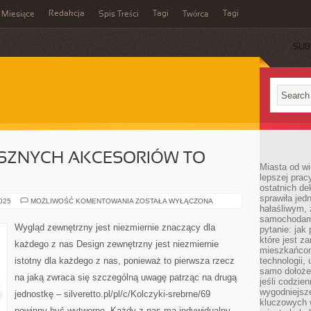
Redakcja
Tagi
Tagi
Miesiące
Spis Treści
Twórca
SUB
SZNYCH AKCESORIÓW TO
Miasta od wi
lepszej prac
ostatnich d
sprawiła jed
KUPOWANIE
2025
MOŻLIWOŚĆ KOMENTOWANIA
ZOSTAŁA WYŁĄCZONA
hałaśliwym,
SŁUSZNYCH
AKCESORIÓW
samochodami
TO
Wygląd zewnętrzny jest niezmiernie znaczący dla
pytanie: jak
ISTOTNE
które jest z
każdego z nas Design zewnętrzny jest niezmiernie
mieszkańcom
istotny dla każdego z nas, ponieważ to pierwsza rzecz
technologii, 
samo dołożen
na jaką zwraca się szczególną uwagę patrząc na drugą
jeśli codzien
wygodniejsz
jednostkę – silveretto.pl/pl/c/Kolczyki-srebrne/69
kluczowych w
powinny być wytworne. Każdy z nas ma indywidualny