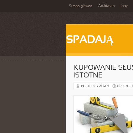
Archiwum
Inny
Strona główna
SPADAJĄ
KUPOWANIE SŁU
ISTOTNE
POSTED BY ADMIN
GRU - 9 - 