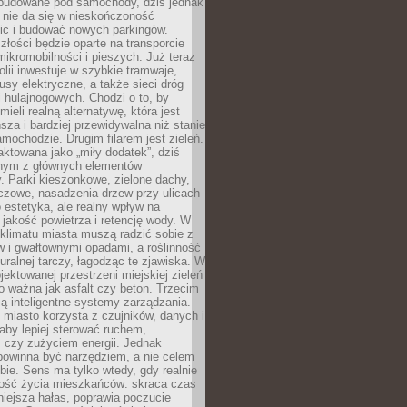
 budowane pod samochody, dziś jednak
 nie da się w nieskończoność
ic i budować nowych parkingów.
złości będzie oparte na transporcie
ikromobilności i pieszych. Już teraz
olii inwestuje w szybkie tramwaje,
usy elektryczne, a także sieci dróg
 hulajnogowych. Chodzi o to, by
ieli realną alternatywę, która jest
sza i bardziej przewidywalna niż stanie
mochodzie. Drugim filarem jest zieleń.
raktowana jako „miły dodatek”, dziś
ednym z głównych elementów
ry. Parki kieszonkowe, zielone dachy,
czowe, nasadzenia drzew przy ulicach
o estetyka, ale realny wpływ na
 jakość powietrza i retencję wody. W
klimatu miasta muszą radzić sobie z
w i gwałtownymi opadami, a roślinność
turalnej tarczy, łagodząc te zjawiska. W
jektowanej przestrzeni miejskiej zieleń
o ważna jak asfalt czy beton. Trzecim
ą inteligentne systemy zarządzania.
miasto korzysta z czujników, danych i
aby lepiej sterować ruchem,
 czy zużyciem energii. Jednak
powinna być narzędziem, a nie celem
ie. Sens ma tylko wtedy, gdy realnie
kość życia mieszkańców: skraca czas
iejsza hałas, poprawia poczucie