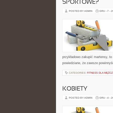
SPORTOWE?
POSTED BY ADMIN
GRU - 7 - 
przykładowo zakupić martensy, to
powiedziane, że zawsze powinnyś
CATEGORIES:
FITNESS DLA MĘŻC
KOBIETY
POSTED BY ADMIN
GRU - 4 - 