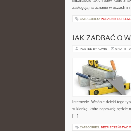
kilkanaście takich barw, które zna
zasługują na uznanie w oczach inn
CATEGORIES:
PORADNIK SUPLEM
JAK ZADBAĆ O W
POSTED BY ADMIN
GRU - 8 - 
Internecie. Właśnie dzięki tego t
sukienkę, która naprawdę będzie n
[…]
CATEGORIES:
BEZPIECZEŃSTWO 