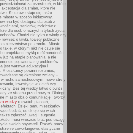
dpowiedzialność za przestrzeń, w której
e akceptacja dla zmian, które nie
twe. Kluczowe staje się także
e miasta w sposób inkluzywny.
powinna być dostępna dla osób z
wnościami, seniorów, rodziców z
akże dla osób o różnych stylach życia i
ochodów. Chodzi nie tylko o windy czy
 również o ławki, toalety publiczne,
 bezpieczeństwo po zmroku. Miasto
o takie, w którym nikt nie czuje się
bo projektanci myślą o różnorodności
 już na etapie planowania, a nie
omencie pojawienia się problemów.
a jest warstwa edukacyjna i
a. Mieszkańcy powinni rozumieć,
rowadzane są określone zmiany –
a w ruchu samochodowym, nowe strefy
kowania, inwestycje w zieleń czy
liczny. Bez tej wiedzy łatwo o bunt i
jący ze strachu przed nowym. Dlatego
ne miasto dba o komunikację i tworzy
za wiedzy
o swoich planach,
i efektach. Dzięki temu mieszkańcy
ąco śledzić, co dzieje się w ich
 także zgłaszać uwagi i sugestie.
szłości musi wreszcie brać pod uwagę
 życia swoich obywateli. Rozwój pracy
estrzenie coworkingowe, elastyczne
cjonowania urzędów i usług – to