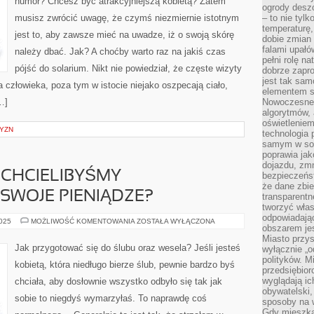
humor? Chcesz być atrakcyjniejszą kobietą? Zatem
ogrody desz
musisz zwrócić uwagę, że czymś niezmiernie istotnym
– to nie tylk
temperaturę,
jest to, aby zawsze mieć na uwadze, iż o swoją skórę
dobie zmian 
falami upałó
należy dbać. Jak? A choćby warto raz na jakiś czas
pełni rolę na
pójść do solarium. Nikt nie powiedział, że częste wizyty
dobrze zapro
jest tak sam
człowieka, poza tym w istocie niejako oszpecają ciało,
elementem s
…]
Nowoczesne 
algorytmów, 
oświetleniem
ZYZN
technologia 
samym w sob
poprawia ja
dojazdu, zmn
I CHCIELIBYŚMY
bezpieczeńst
że dane zbi
SWOJE PIENIĄDZE?
transparentn
tworzyć włas
odpowiadają
CO
2025
MOŻLIWOŚĆ KOMENTOWANIA
ZOSTAŁA WYŁĄCZONA
obszarem jes
ROBIĆ,
JEŻELI
Miasto przys
CHCIELIBYŚMY
Jak przygotować się do ślubu oraz wesela? Jeśli jesteś
wyłącznie „o
ZAINWESTOWAĆ
polityków. M
SWOJE
kobietą, która niedługo bierze ślub, pewnie bardzo byś
PIENIĄDZE?
przedsiębior
wyglądają ic
chciała, aby dosłownie wszystko odbyło się tak jak
obywatelski,
sobie to niegdyś wymarzyłaś. To naprawdę coś
sposoby na w
Gdy mieszkań