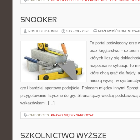
CATEGORIES:
WESELA CELEBRYTÓW I INSPIRACJE Z CZERWONEGO 
SNOOKER
POSTED BY ADMIN
STY - 29 - 2026
MOŻLIWOŚĆ KOMENTOWA
To portal poświęcony grze w
oraz kręglarstwu – czterem
których liczy się dokładność
rozpoznanie sytuacji. To mi
które chcą grać dla frajdy, a
mierzą wyżej: w systematy
grę i bardziej sportowe podejście. Polecam między innymi Sprzęt i
przygotowanie fizyczne do gry. Strona łączy wiedzę podstawową 
wskazówkami. […]
CATEGORIES:
PRAWO MIĘDZYNARODOWE
SZKOLNICTWO WYŻSZE