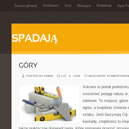
Archiwum
Inny
Redakcja
Strona główna
Miesiące
Spis Tr
SPADAJĄ
GÓRY
POSTED BY ADMIN
LUT - 4 - 2026
MOŻLIWOŚĆ KOMENTOWAN
Vulcans to portal podróżnic
zrozumieć potęgę natury w je
odsłonie. To miejsce, gdzie
ogniu, a krajobraz zmienia
szlaku. Jeśli fascynują Cię 
kaskady, znajdziesz tu insp
także praktyczne doświadczenia, które pomagają przeżyć przygod