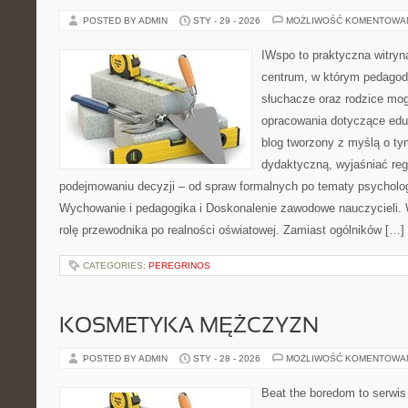
POSTED BY ADMIN
STY - 29 - 2026
MOŻLIWOŚĆ KOMENTOWA
IWspo to praktyczna witryn
centrum, w którym pedagod
słuchacze oraz rodzice mog
opracowania dotyczące eduk
blog tworzony z myślą o ty
dydaktyczną, wyjaśniać re
podejmowaniu decyzji – od spraw formalnych po tematy psycholog
Wychowanie i pedagogika i Doskonalenie zawodowe nauczycieli. W
rolę przewodnika po realności oświatowej. Zamiast ogólników […]
CATEGORIES:
PEREGRINOS
KOSMETYKA MĘŻCZYZN
POSTED BY ADMIN
STY - 28 - 2026
MOŻLIWOŚĆ KOMENTOWA
Beat the boredom to serwis