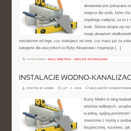
akwariowe jest pokazana od
miejsce dla osób, które ch
zbędnego zadęcia, za to z
kroki. Strona skupia się na
swoje akwarium słodkowodn
niezależnie od tego, czy startujesz od zera, czy masz już za sob
kategorie dla wszystkich to Ryby Akwariowe i Inspiracje […]
CATEGORIES:
MAŁE WNĘTRZA – WIELKIE ROZWIĄZANIA
INSTALACJE WODNO-KANALIZAC
POSTED BY ADMIN
LUT - 2 - 2026
MOŻLIWOŚĆ KOMENTOWAN
Kursy Marko to blog budowl
wózków widłowych, urządze
w jedną, spójną przestrzeń
stworzone z myślą o osoba
bezpieczniej, rozumieć, jak