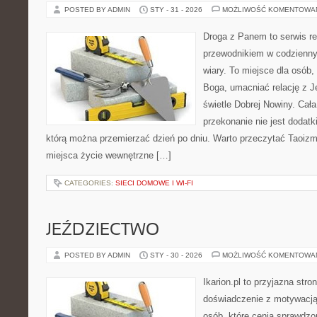
POSTED BY ADMIN
STY - 31 - 2026
MOŻLIWOŚĆ KOMENTOWA
Droga z Panem to serwis rel
przewodnikiem w codzienny
wiary. To miejsce dla osób,
Boga, umacniać relację z 
świetle Dobrej Nowiny. Cała
przekonanie nie jest dodatk
którą można przemierzać dzień po dniu. Warto przeczytać Taoizm 
miejsca życie wewnętrzne […]
CATEGORIES:
SIECI DOMOWE I WI-FI
JEŹDZIECTWO
POSTED BY ADMIN
STY - 30 - 2026
MOŻLIWOŚĆ KOMENTOWA
Ikarion.pl to przyjazna stro
doświadczenie z motywacją
osób, które cenią sprawdzo