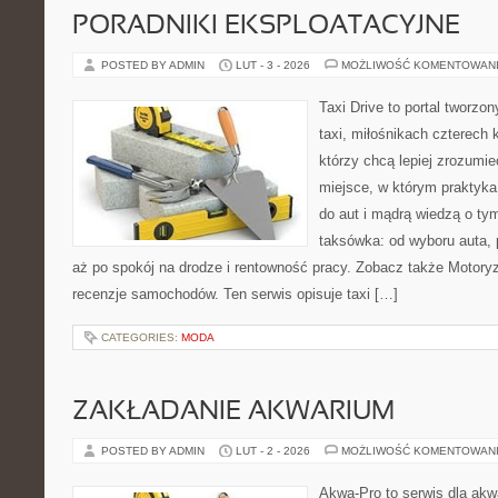
PORADNIKI EKSPLOATACYJNE
POSTED BY ADMIN
LUT - 3 - 2026
MOŻLIWOŚĆ KOMENTOWAN
Taxi Drive to portal tworz
taxi, miłośnikach czterech 
którzy chcą lepiej zrozumie
miejsce, w którym praktyk
do aut i mądrą wiedzą o ty
taksówka: od wyboru auta, 
aż po spokój na drodze i rentowność pracy. Zobacz także Motoryza
recenzje samochodów. Ten serwis opisuje taxi […]
CATEGORIES:
MODA
ZAKŁADANIE AKWARIUM
POSTED BY ADMIN
LUT - 2 - 2026
MOŻLIWOŚĆ KOMENTOWAN
Akwa-Pro to serwis dla ak