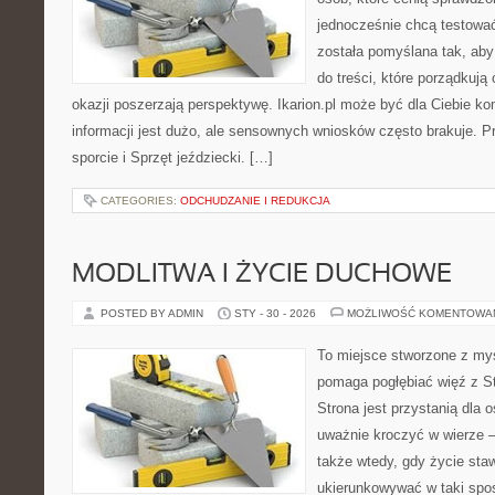
jednocześnie chcą testowa
została pomyślana tak, aby
do treści, które porządkują
okazji poszerzają perspektywę. Ikarion.pl może być dla Ciebie 
informacji jest dużo, ale sensownych wniosków często brakuje. P
sporcie i Sprzęt jeździecki. […]
CATEGORIES:
ODCHUDZANIE I REDUKCJA
MODLITWA I ŻYCIE DUCHOWE
POSTED BY ADMIN
STY - 30 - 2026
MOŻLIWOŚĆ KOMENTOWA
To miejsce stworzone z myś
pomaga pogłębiać więź z S
Strona jest przystanią dla o
uważnie kroczyć w wierze – 
także wtedy, gdy życie staw
ukierunkowywać w taki spo