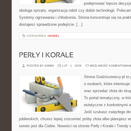
podejmować lepsze decyzje
obsługa sprzętu, organizacja robót czy dobór technologii. Polecam
Systemy ogrzewania i chłodzenia. Strona koncentruje się na prak
dostajesz sprawdzone podejście. […]
CATEGORIES:
HANDEL
PERŁY I KORALE
POSTED BY ADMIN
LUT - 1 - 2026
MOŻLIWOŚĆ KOMENTOWAN
Strona Godziszewscy.pl to 
o osobach, które interesuje 
oraz sprzedaż złota do sku
To portal tematyczny, w kt
estetyczne z konkretnymi
Jeśli szukasz zwięzłego d
jubilerskich, chcesz lepiej zrozumieć próby złota albo planujesz w
serwis jest dla Ciebie. Nowości na stronie Perły i Korale i Trendy