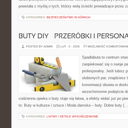
powstała z myślą o tych, którzy wolą ścieżki prowadzące przez z
CATEGORIES:
BEZPIECZEŃSTWO W GÓRACH
BUTY DIY – PRZERÓBKI I PERSON
POSTED BY ADMIN
LUT - 3 - 2026
MOŻLIWOŚĆ KOMENTOWAN
Spadlabuta to centrum stwo
zaopiekować się o swoje pa
profesjonalny. Jeśli lubisz 
ulubionych par, znajdziesz
konserwacji obuwia w dosko
wszechstronne podejście do
codzienna opieka o buty staje się łatwa, a efekty widać już po pi
to: Buty w kulturze i sztuce i Moda damska – buty. Dobre buty […
CATEGORIES:
LISTWY I DETALE WYKOŃCZENIOWE