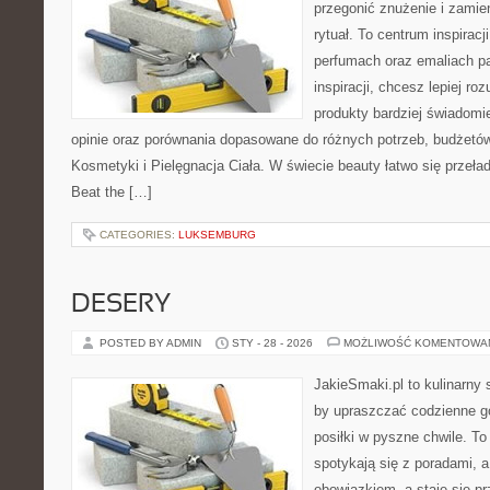
przegonić znużenie i zamie
rytuał. To centrum inspiracj
perfumach oraz emaliach p
inspiracji, chcesz lepiej ro
produkty bardziej świadomie
opinie oraz porównania dopasowane do różnych potrzeb, budżetów 
Kosmetyki i Pielęgnacja Ciała. W świecie beauty łatwo się przeła
Beat the […]
CATEGORIES:
LUKSEMBURG
DESERY
POSTED BY ADMIN
STY - 28 - 2026
MOŻLIWOŚĆ KOMENTOWA
JakieSmaki.pl to kulinarny s
by upraszczać codzienne g
posiłki w pyszne chwile. To
spotykają się z poradami, a
obowiązkiem, a staje się p