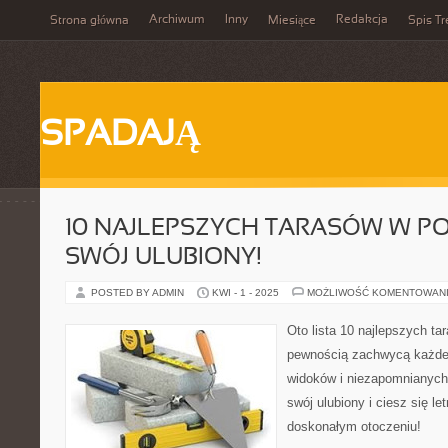
Archiwum
Inny
Redakcja
Strona główna
Miesiące
Spis Tr
SPADAJĄ
10 NAJLEPSZYCH TARASÓW W PO
SWÓJ ULUBIONY!
POSTED BY ADMIN
KWI - 1 - 2025
MOŻLIWOŚĆ KOMENTOWAN
Oto lista 10 najlepszych ta
pewnością zachwycą każde
widoków i niezapomnianych
swój ulubiony i ciesz się l
doskonałym otoczeniu!