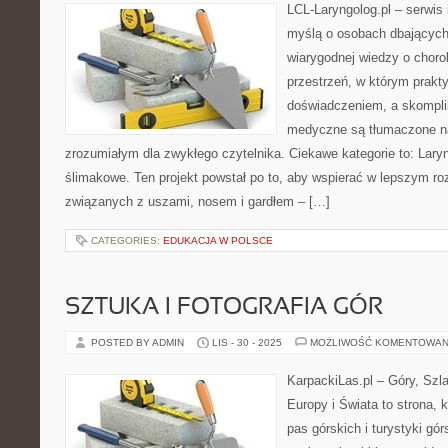
LCL-Laryngolog.pl – serwis
myślą o osobach dbających 
wiarygodnej wiedzy o choro
przestrzeń, w którym prakt
doświadczeniem, a skompl
medyczne są tłumaczone n
zrozumiałym dla zwykłego czytelnika. Ciekawe kategorie to: Laryn
ślimakowe. Ten projekt powstał po to, aby wspierać w lepszym r
związanych z uszami, nosem i gardłem – […]
CATEGORIES:
EDUKACJA W POLSCE
SZTUKA I FOTOGRAFIA GÓR
POSTED BY ADMIN
LIS - 30 - 2025
MOŻLIWOŚĆ KOMENTOWAN
KarpackiLas.pl – Góry, Szl
Europy i Świata to strona, 
pas górskich i turystyki gór