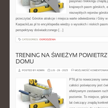
pasjonaci trekkingu znajdą
krajowych pasm górskich, e
niezwykłych rejonów górski
przeczytać Górskie atrakcje i miejsca warte odwiedzenia i Góry 
KarpackiLas.pl to encyklopedia wiedzy o wysokich i niskich pasm
perspektywy doświadczonego […]
CATEGORIES:
OGRODZENIA
TRENING NA ŚWIEŻYM POWIETRZU
DOMU
POSTED BY ADMIN
LIS - 29 - 2025
MOŻLIWOŚĆ KOMENTOWAN
PT6.pl to nowoczesny serwi
całości poświęcony jest ćw
efektywnym zestawom ruc
poziomie. To miejsce, gdzie
lat ćwiczący znajdą konkre