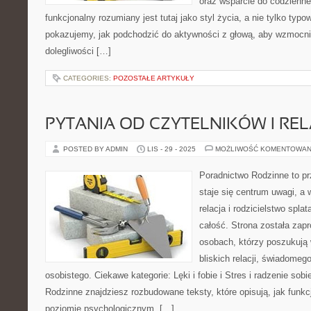
oraz wsparcie do codzienne
funkcjonalny rozumiany jest tutaj jako styl życia, a nie tylko typo
pokazujemy, jak podchodzić do aktywności z głową, aby wzmocni
dolegliwości […]
CATEGORIES:
POZOSTAŁE ARTYKUŁY
PYTANIA OD CZYTELNIKÓW I REL
POSTED BY ADMIN
LIS - 29 - 2025
MOŻLIWOŚĆ KOMENTOWAN
Poradnictwo Rodzinne to pr
staje się centrum uwagi, a 
relacja i rodzicielstwo spla
całość. Strona została zap
osobach, którzy poszukują
bliskich relacji, świadomeg
osobistego. Ciekawe kategorie: Lęki i fobie i Stres i radzenie sob
Rodzinne znajdziesz rozbudowane teksty, które opisują, jak funk
poziomie psychologicznym, […]