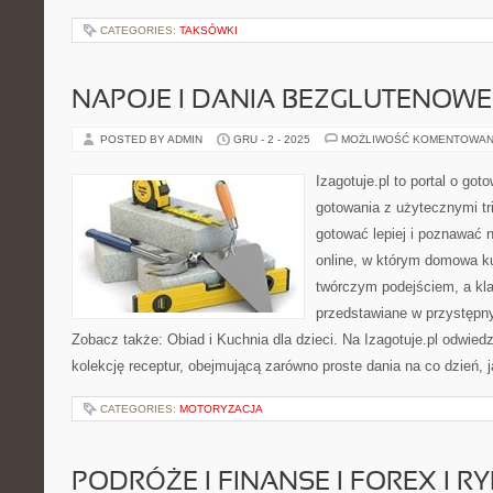
CATEGORIES:
TAKSÓWKI
NAPOJE I DANIA BEZGLUTENOWE
POSTED BY ADMIN
GRU - 2 - 2025
MOŻLIWOŚĆ KOMENTOWAN
Izagotuje.pl to portal o got
gotowania z użytecznymi tr
gotować lepiej i poznawać 
online, w którym domowa ku
twórczym podejściem, a kl
przedstawiane w przystępn
Zobacz także: Obiad i Kuchnia dla dzieci. Na Izagotuje.pl odwie
kolekcję receptur, obejmującą zarówno proste dania na co dzień, 
CATEGORIES:
MOTORYZACJA
PODRÓŻE I FINANSE I FOREX I R