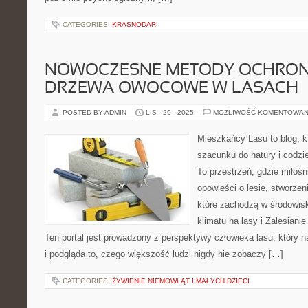
CATEGORIES:
KRASNODAR
NOWOCZESNE METODY OCHRON
DRZEWA OWOCOWE W LASACH
POSTED BY ADMIN
LIS - 29 - 2025
MOŻLIWOŚĆ KOMENTOWAN
Mieszkańcy Lasu to blog, k
szacunku do natury i codzi
To przestrzeń, gdzie miłośn
opowieści o lesie, stworze
które zachodzą w środowis
klimatu na lasy i Zalesian
Ten portal jest prowadzony z perspektywy człowieka lasu, który 
i podgląda to, czego większość ludzi nigdy nie zobaczy […]
CATEGORIES:
ŻYWIENIE NIEMOWLĄT I MAŁYCH DZIECI