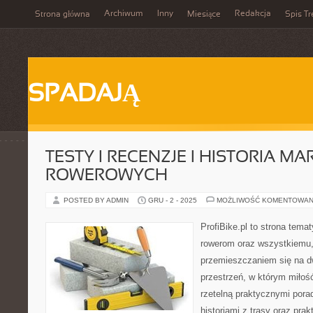
Archiwum
Inny
Redakcja
Strona główna
Miesiące
Spis Tr
SPADAJĄ
TESTY I RECENZJE I HISTORIA MA
ROWEROWYCH
POSTED BY ADMIN
GRU - 2 - 2025
MOŻLIWOŚĆ KOMENTOWAN
ProfiBike.pl to strona tem
rowerom oraz wszystkiemu,
przemieszczaniem się na d
przestrzeń, w którym miłoś
rzetelną praktycznymi pora
historiami z trasy oraz pr