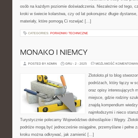
osób na każdym poziomie doświadczenia. Niezależnie od tego, cz
kroki w świecie kolarstwa, czy od lat pokonujesz długie dystanse,
materiały, które pomogą Ci rozwijać […]
CATEGORIES:
PORADNIKI TECHNICZNE
MONAKO I NIEMCY
POSTED BY ADMIN
GRU - 2 - 2025
MOŻLIWOŚĆ KOMENTOWAN
Zlotoloto.pl to blog stworz
podróżach, który łączy w s
oraz opisy interesujących m
miejsce, gdzie rodziny szuk
znajdą kompendium wiedzy 
najmłodszymi i nieco stars
Turystycznie polecamy Województwo dolnośląskie i Węgry. Zlotolo
podróże mogą być jednocześnie osiągalne, przemyślane i pełne z
kroku można odkrywać, jak zamienić […]