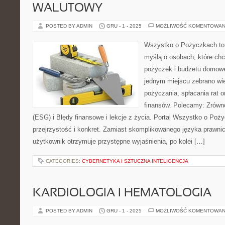
WALUTOWY
POSTED BY ADMIN
GRU - 1 - 2025
MOŻLIWOŚĆ KOMENTOWAN
Wszystko o Pożyczkach to s
myślą o osobach, które chcą
pożyczek i budżetu domowe
jednym miejscu zebrano wi
pożyczania, spłacania rat 
finansów. Polecamy: Zrów
(ESG) i Błędy finansowe i lekcje z życia. Portal Wszystko o Poż
przejrzystość i konkret. Zamiast skomplikowanego języka prawn
użytkownik otrzymuje przystępne wyjaśnienia, po kolei […]
CATEGORIES:
CYBERNETYKA I SZTUCZNA INTELIGENCJA
KARDIOLOGIA I HEMATOLOGIA
POSTED BY ADMIN
GRU - 1 - 2025
MOŻLIWOŚĆ KOMENTOWAN