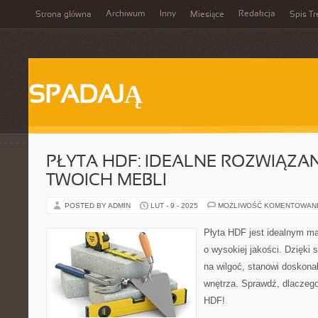
Archiwum
Inny
Redakcja
Strona główna
Miesiące
Spis Tr
SPADAJĄ
PŁYTA HDF: IDEALNE ROZWIĄZAN
TWOICH MEBLI
POSTED BY ADMIN
LUT - 9 - 2025
MOŻLIWOŚĆ KOMENTOWAN
Płyta HDF jest idealnym ma
o wysokiej jakości. Dzięki s
na wilgoć, stanowi doskona
wnętrza. Sprawdź, dlaczego
HDF!