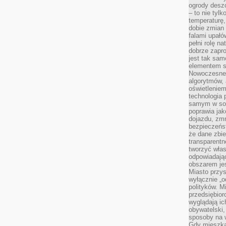
ogrody desz
– to nie tylk
temperaturę,
dobie zmian 
falami upałó
pełni rolę na
dobrze zapro
jest tak sam
elementem s
Nowoczesne 
algorytmów, 
oświetleniem
technologia 
samym w sob
poprawia ja
dojazdu, zmn
bezpieczeńst
że dane zbi
transparentn
tworzyć włas
odpowiadają
obszarem jes
Miasto przys
wyłącznie „o
polityków. M
przedsiębior
wyglądają ic
obywatelski,
sposoby na w
Gdy mieszkań