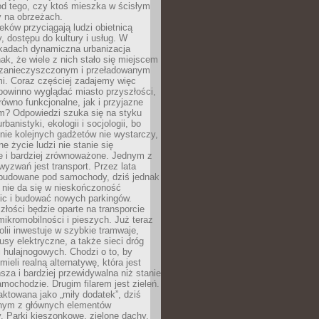
od tego, czy ktoś mieszka w ścisłym
y na obrzeżach.
eków przyciągają ludzi obietnicą
y, dostępu do kultury i usług. W
ekadach dynamiczna urbanizacja
nak, że wiele z nich stało się miejscem
 zanieczyszczonym i przeładowanym
. Coraz częściej zadajemy więc
 powinno wyglądać miasto przyszłości,
arówno funkcjonalne, jak i przyjazne
? Odpowiedzi szuka się na styku
urbanistyki, ekologii i socjologii, bo
ie kolejnych gadżetów nie wystarczy,
ne życie ludzi nie stanie się
e i bardziej zrównoważone. Jednym z
yzwań jest transport. Przez lata
 budowane pod samochody, dziś jednak
 nie da się w nieskończoność
ic i budować nowych parkingów.
złości będzie oparte na transporcie
ikromobilności i pieszych. Już teraz
olii inwestuje w szybkie tramwaje,
usy elektryczne, a także sieci dróg
 hulajnogowych. Chodzi o to, by
ieli realną alternatywę, która jest
sza i bardziej przewidywalna niż stanie
mochodzie. Drugim filarem jest zieleń.
raktowana jako „miły dodatek”, dziś
ednym z głównych elementów
ry. Parki kieszonkowe, zielone dachy,