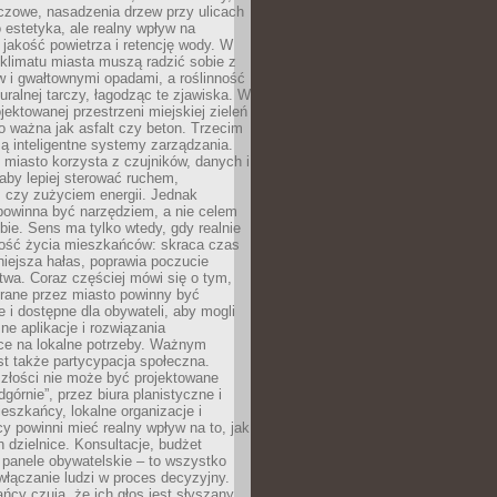
czowe, nasadzenia drzew przy ulicach
o estetyka, ale realny wpływ na
 jakość powietrza i retencję wody. W
klimatu miasta muszą radzić sobie z
w i gwałtownymi opadami, a roślinność
turalnej tarczy, łagodząc te zjawiska. W
jektowanej przestrzeni miejskiej zieleń
o ważna jak asfalt czy beton. Trzecim
ą inteligentne systemy zarządzania.
miasto korzysta z czujników, danych i
aby lepiej sterować ruchem,
 czy zużyciem energii. Jednak
powinna być narzędziem, a nie celem
ie. Sens ma tylko wtedy, gdy realnie
kość życia mieszkańców: skraca czas
iejsza hałas, poprawia poczucie
wa. Coraz częściej mówi się o tym,
erane przez miasto powinny być
e i dostępne dla obywateli, aby mogli
ne aplikacje i rozwiązania
ce na lokalne potrzeby. Ważnym
t także partycypacja społeczna.
złości nie może być projektowane
dgórnie”, przez biura planistyczne i
ieszkańcy, lokalne organizacje i
cy powinni mieć realny wpływ na to, jak
h dzielnice. Konsultacje, budżet
 panele obywatelskie – to wszystko
łączanie ludzi w proces decyzyjny.
cy czują, że ich głos jest słyszany,