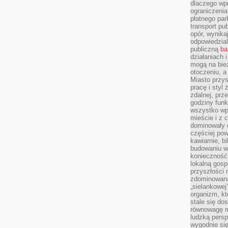
dlaczego wp
ograniczeni
płatnego par
transport pub
opór, wynika
odpowiedzial
publiczną
ba
działaniach 
mogą na bież
otoczeniu, a
Miasto przy
pracę i styl
zdalnej, prz
godziny funk
wszystko wpł
mieście i z 
dominowały d
częściej pow
kawiarnie, bi
budowaniu wi
konieczność
lokalną gosp
przyszłości n
zdominowaną
„sielankowej
organizm, kt
stale się do
równowagę m
ludzką persp
wygodnie się