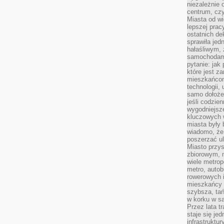
niezależnie 
centrum, cz
Miasta od wi
lepszej prac
ostatnich d
sprawiła jed
hałaśliwym,
samochodami
pytanie: jak
które jest z
mieszkańcom
technologii, 
samo dołożen
jeśli codzien
wygodniejsz
kluczowych w
miasta były
wiadomo, że
poszerzać ul
Miasto przys
zbiorowym, m
wiele metrop
metro, autob
rowerowych i
mieszkańcy m
szybsza, tań
w korku w sa
Przez lata t
staje się j
infrastruktu