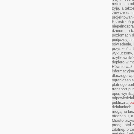
rośnie ich o
żyją, a takż
zawsze są ła
projektowani
Przestrzeń 
niepełnospra
dziećmi, a t
poziomach d
podjazdy, ale
oświetlenie,
przyszłości t
wykluczony, 
użytkowników
dopiero w m
Równie ważn
informacyjn
dlaczego wp
ograniczeni
płatnego par
transport pub
opór, wynika
odpowiedzial
publiczną
ba
działaniach 
mogą na bież
otoczeniu, a
Miasto przy
pracę i styl
zdalnej, prz
godziny funk