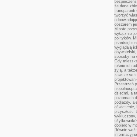
bezpieczeńst
że dane zbi
transparentn
tworzyć włas
odpowiadają
obszarem jes
Miasto przys
wyłącznie „o
polityków. M
przedsiębior
wyglądają ic
obywatelski,
sposoby na w
Gdy mieszkań
rośnie ich o
żyją, a takż
zawsze są ła
projektowani
Przestrzeń 
niepełnospra
dziećmi, a t
poziomach d
podjazdy, ale
oświetlenie,
przyszłości t
wykluczony, 
użytkowników
dopiero w m
Równie ważn
informacyjn