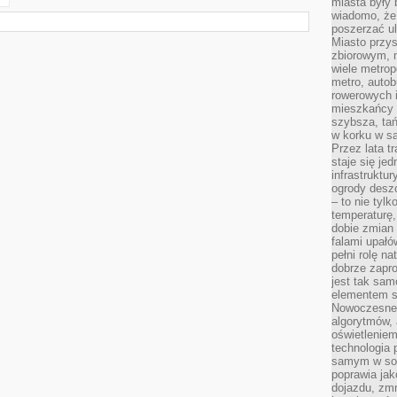
miasta były
wiadomo, że
poszerzać ul
Miasto przys
zbiorowym, m
wiele metrop
metro, autob
rowerowych i
mieszkańcy m
szybsza, tań
w korku w sa
Przez lata t
staje się j
infrastruktu
ogrody desz
– to nie tylk
temperaturę,
dobie zmian 
falami upałó
pełni rolę na
dobrze zapro
jest tak sam
elementem s
Nowoczesne 
algorytmów, 
oświetleniem
technologia 
samym w sob
poprawia ja
dojazdu, zmn