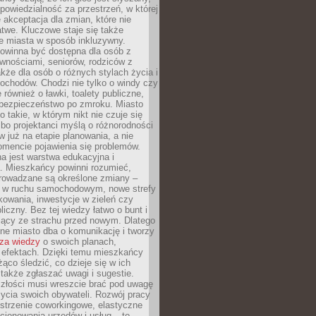
dpowiedzialność za przestrzeń, w której
e akceptacja dla zmian, które nie
twe. Kluczowe staje się także
e miasta w sposób inkluzywny.
powinna być dostępna dla osób z
wnościami, seniorów, rodziców z
akże dla osób o różnych stylach życia i
ochodów. Chodzi nie tylko o windy czy
 również o ławki, toalety publiczne,
 bezpieczeństwo po zmroku. Miasto
o takie, w którym nikt nie czuje się
bo projektanci myślą o różnorodności
 już na etapie planowania, a nie
omencie pojawienia się problemów.
a jest warstwa edukacyjna i
a. Mieszkańcy powinni rozumieć,
rowadzane są określone zmiany –
a w ruchu samochodowym, nowe strefy
kowania, inwestycje w zieleń czy
liczny. Bez tej wiedzy łatwo o bunt i
jący ze strachu przed nowym. Dlatego
ne miasto dba o komunikację i tworzy
za wiedzy
o swoich planach,
i efektach. Dzięki temu mieszkańcy
ąco śledzić, co dzieje się w ich
 także zgłaszać uwagi i sugestie.
szłości musi wreszcie brać pod uwagę
 życia swoich obywateli. Rozwój pracy
estrzenie coworkingowe, elastyczne
cjonowania urzędów i usług – to