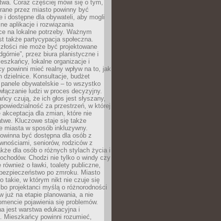
wa. Coraz częściej mówi się o tym,
erane przez miasto powinny być
e i dostępne dla obywateli, aby mogli
ne aplikacje i rozwiązania
ce na lokalne potrzeby. Ważnym
t także partycypacja społeczna.
złości nie może być projektowane
dgórnie”, przez biura planistyczne i
ieszkańcy, lokalne organizacje i
cy powinni mieć realny wpływ na to, jak
h dzielnice. Konsultacje, budżet
 panele obywatelskie – to wszystko
łączanie ludzi w proces decyzyjny.
cy czują, że ich głos jest słyszany,
dpowiedzialność za przestrzeń, w której
e akceptacja dla zmian, które nie
twe. Kluczowe staje się także
e miasta w sposób inkluzywny.
powinna być dostępna dla osób z
wnościami, seniorów, rodziców z
akże dla osób o różnych stylach życia i
ochodów. Chodzi nie tylko o windy czy
 również o ławki, toalety publiczne,
 bezpieczeństwo po zmroku. Miasto
o takie, w którym nikt nie czuje się
bo projektanci myślą o różnorodności
 już na etapie planowania, a nie
omencie pojawienia się problemów.
a jest warstwa edukacyjna i
a. Mieszkańcy powinni rozumieć,