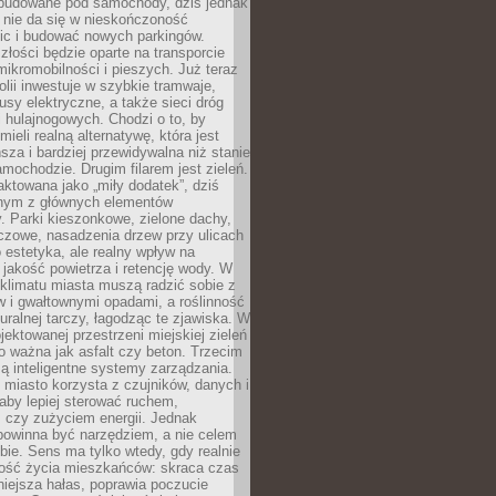
 budowane pod samochody, dziś jednak
 nie da się w nieskończoność
ic i budować nowych parkingów.
złości będzie oparte na transporcie
ikromobilności i pieszych. Już teraz
olii inwestuje w szybkie tramwaje,
usy elektryczne, a także sieci dróg
 hulajnogowych. Chodzi o to, by
ieli realną alternatywę, która jest
sza i bardziej przewidywalna niż stanie
mochodzie. Drugim filarem jest zieleń.
raktowana jako „miły dodatek”, dziś
ednym z głównych elementów
ry. Parki kieszonkowe, zielone dachy,
czowe, nasadzenia drzew przy ulicach
o estetyka, ale realny wpływ na
 jakość powietrza i retencję wody. W
klimatu miasta muszą radzić sobie z
w i gwałtownymi opadami, a roślinność
turalnej tarczy, łagodząc te zjawiska. W
jektowanej przestrzeni miejskiej zieleń
o ważna jak asfalt czy beton. Trzecim
ą inteligentne systemy zarządzania.
miasto korzysta z czujników, danych i
aby lepiej sterować ruchem,
 czy zużyciem energii. Jednak
powinna być narzędziem, a nie celem
ie. Sens ma tylko wtedy, gdy realnie
kość życia mieszkańców: skraca czas
iejsza hałas, poprawia poczucie