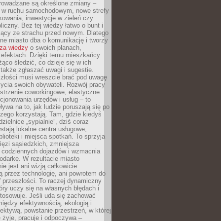
rowadzane są określone zmiany –
a w ruchu samochodowym, nowe strefy
kowania, inwestycje w zieleń czy
liczny. Bez tej wiedzy łatwo o bunt i
jący ze strachu przed nowym. Dlatego
ne miasto dba o komunikację i tworzy
za wiedzy
o swoich planach,
i efektach. Dzięki temu mieszkańcy
ąco śledzić, co dzieje się w ich
 także zgłaszać uwagi i sugestie.
szłości musi wreszcie brać pod uwagę
 życia swoich obywateli. Rozwój pracy
estrzenie coworkingowe, elastyczne
cjonowania urzędów i usług – to
ywa na to, jak ludzie poruszają się po
czego korzystają. Tam, gdzie kiedyś
zielnice „sypialnie”, dziś coraz
stają lokalne centra usługowe,
blioteki i miejsca spotkań. To sprzyja
ęzi sąsiedzkich, zmniejsza
 codziennych dojazdów i wzmacnia
odarkę. W rezultacie miasto
ie jest ani wizją całkowicie
 przez technologię, ani powrotem do
” przeszłości. To raczej dynamiczny
óry uczy się na własnych błędach i
stosowuje. Jeśli uda się zachować
iędzy efektywnością, ekologią i
ektywą, powstanie przestrzeń, w której
 żyje, pracuje i odpoczywa –