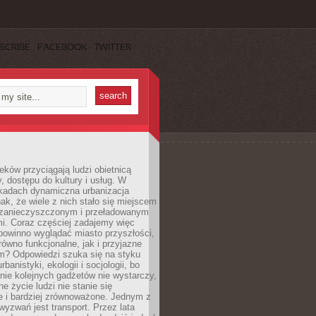
SCRIBE
FACEBOOK
TWITTER
eków przyciągają ludzi obietnicą
y, dostępu do kultury i usług. W
ekadach dynamiczna urbanizacja
nak, że wiele z nich stało się miejscem
 zanieczyszczonym i przeładowanym
. Coraz częściej zadajemy więc
 powinno wyglądać miasto przyszłości,
arówno funkcjonalne, jak i przyjazne
? Odpowiedzi szuka się na styku
urbanistyki, ekologii i socjologii, bo
ie kolejnych gadżetów nie wystarczy,
ne życie ludzi nie stanie się
e i bardziej zrównoważone. Jednym z
yzwań jest transport. Przez lata