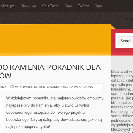
Redakcja
Tagi
Tagi
Miesiące
Spis Treści
Twórca
SUB
 DO KAMIENIA: PORADNIK DLA
Miasta od wi
ZÓW
lepszej prac
ostatnich d
sprawiła jed
NAJLEPSZE
 2025
MOŻLIWOŚĆ KOMENTOWANIA
ZOSTAŁA WYŁĄCZONA
hałaśliwym,
PIŁY
DO
samochodami
KAMIENIA:
W dzisiejszym poradniku dla majsterkowiczów omówimy
pytanie: jak
PORADNIK
które jest z
DLA
najlepsze piły do kamienia, aby ułatwić Ci wybór
MAJSTERKOWICZÓW
mieszkańcom
technologii, 
odpowiedniego narzędzia do Twojego projektu
samo dołożen
budowlanego. Czytaj dalej, aby dowiedzieć się, jakie są
jeśli codzien
wygodniejsz
najlepsze opcje na rynku!
kluczowych w