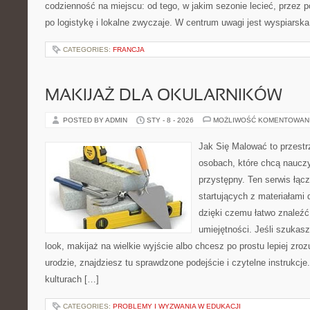
codzienność na miejscu: od tego, w jakim sezonie lecieć, przez 
po logistykę i lokalne zwyczaje. W centrum uwagi jest wyspiarska
CATEGORIES:
FRANCJA
MAKIJAŻ DLA OKULARNIKÓW
POSTED BY ADMIN
STY - 8 - 2026
MOŻLIWOŚĆ KOMENTOWAN
Jak Się Malować to przestr
osobach, które chcą naucz
przystępny. Ten serwis łąc
startujących z materiałami
dzięki czemu łatwo znaleźć
umiejętności. Jeśli szukasz
look, makijaż na wielkie wyjście albo chcesz po prostu lepiej zroz
urodzie, znajdziesz tu sprawdzone podejście i czytelne instrukc
kulturach […]
CATEGORIES:
PROBLEMY I WYZWANIA W EDUKACJI