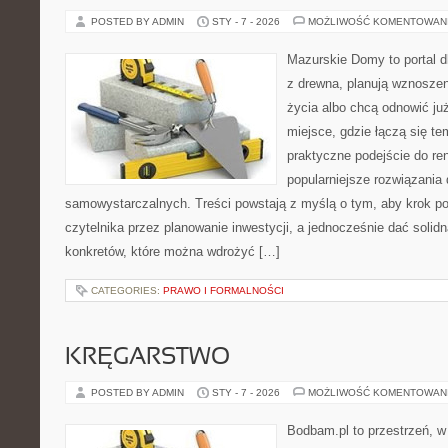
POSTED BY ADMIN
STY - 7 - 2026
MOŻLIWOŚĆ KOMENTOWAN
Mazurskie Domy to portal d
z drewna, planują wznosze
życia albo chcą odnowić już
miejsce, gdzie łączą się t
praktyczne podejście do re
popularniejsze rozwiązania
samowystarczalnych. Treści powstają z myślą o tym, aby krok p
czytelnika przez planowanie inwestycji, a jednocześnie dać solidn
konkretów, które można wdrożyć […]
CATEGORIES:
PRAWO I FORMALNOŚCI
KRĘGARSTWO
POSTED BY ADMIN
STY - 7 - 2026
MOŻLIWOŚĆ KOMENTOWAN
Bodbam.pl to przestrzeń, w k