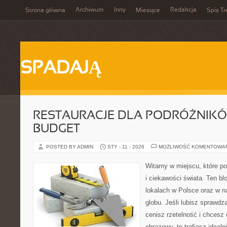
Archiwum
Inny
Redakcja
Strona główna
Miesiące
Spis Tr
SPADAJĄ
RESTAURACJE DLA PODRÓŻNIK
BUDGET
POSTED BY ADMIN
STY - 11 - 2026
MOŻLIWOŚĆ KOMENTOWA
Witamy w miejscu, które po
i ciekawości świata. Ten bl
lokalach w Polsce oraz w n
globu. Jeśli lubisz sprawdz
cenisz rzetelność i chcesz
obrazowy, to trafiasz idealn