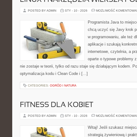
LINUX I NARZĘDZIA WIERSZA P
POSTED BY ADMIN
STY - 10 - 2026
MOŻLIWOŚĆ KOMENTOWA
Programista Java to miejsc
chcą uczyć się Javy krok po
w programowaniu, ale też dl
aplikacje i szukają konkret
internetowe, czytelnia, a 
oparte o typowe problemy z
nie zostaje w teorii, tylko od razu staje się działającym kodem.
optymalizacja kodu i Clean Code i […]
CATEGORIES:
OGRÓD I NATURA
FITNESS DLA KOBIET
POSTED BY ADMIN
STY - 10 - 2026
MOŻLIWOŚĆ KOMENTOWA
Witaj! Jeśli szukasz miejsca
strategią żywieniową i pra