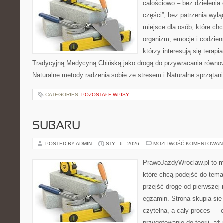
całościowo – bez dzielenia 
części”, bez patrzenia wyłą
miejsce dla osób, które chc
organizm, emocje i codzienn
którzy interesują się terapi
Tradycyjną Medycyną Chińską jako drogą do przywracania równowa
Naturalne metody radzenia sobie ze stresem i Naturalne sprzątan
CATEGORIES:
POZOSTAŁE WPISY
SUBARU
POSTED BY ADMIN
STY - 6 - 2026
MOŻLIWOŚĆ KOMENTOWAN
PrawoJazdyWroclaw.pl to m
które chcą podejść do tema
przejść drogę od pierwszej 
egzamin. Strona skupia się
czytelna, a cały proces — 
przygotowanie do teorii, a