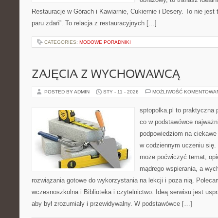
Restauracje w Górach i Kawiarnie, Cukiernie i Desery. To nie jest t
paru zdań”. To relacja z restauracyjnych […]
CATEGORIES:
MODOWE PORADNIKI
ZAJĘCIA Z WYCHOWAWCĄ
POSTED BY ADMIN
STY - 11 - 2026
MOŻLIWOŚĆ KOMENTOWA
sptopolka.pl to praktyczna
co w podstawówce najważni
podpowiedziom na ciekawe 
w codziennym uczeniu się.
może poćwiczyć temat, opi
mądrego wspierania, a wyc
rozwiązania gotowe do wykorzystania na lekcji i poza nią. Polec
wczesnoszkolna i Biblioteka i czytelnictwo. Ideą serwisu jest usp
aby był zrozumiały i przewidywalny. W podstawówce […]