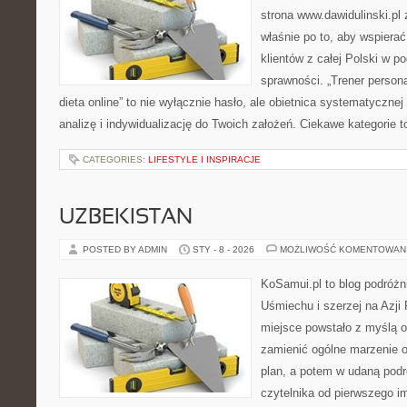
strona www.dawidulinski.pl
właśnie po to, aby wspierać
klientów z całej Polski w p
sprawności. „Trener personal
dieta online” to nie wyłącznie hasło, ale obietnica systematycznej
analizę i indywidualizację do Twoich założeń. Ciekawe kategorie t
CATEGORIES:
LIFESTYLE I INSPIRACJE
UZBEKISTAN
POSTED BY ADMIN
STY - 8 - 2026
MOŻLIWOŚĆ KOMENTOWAN
KoSamui.pl to blog podróżn
Uśmiechu i szerzej na Azji
miejsce powstało z myślą o
zamienić ogólne marzenie o
plan, a potem w udaną podr
czytelnika od pierwszego i