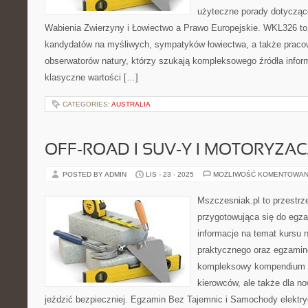
użyteczne porady dotycząc
Wabienia Zwierzyny i Łowiectwo a Prawo Europejskie. WKL326 to
kandydatów na myśliwych, sympatyków łowiectwa, a także pracow
obserwatorów natury, którzy szukają kompleksowego źródła inform
klasyczne wartości […]
CATEGORIES:
AUSTRALIA
OFF-ROAD I SUV-Y I MOTORYZAC
POSTED BY ADMIN
LIS - 23 - 2025
MOŻLIWOŚĆ KOMENTOWAN
Mszczesniak.pl to przestr
przygotowująca się do egza
informacje na temat kursu n
praktycznego oraz egzami
kompleksowy kompendium w
kierowców, ale także dla n
jeździć bezpieczniej. Egzamin Bez Tajemnic i Samochody elektry