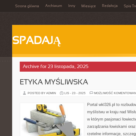
Archiwum
Inny
Redakcja
Strona główna
Miesiące
Spis Tr
SPADAJĄ
Archive for 23 listopada, 2025
ETYKA MYŚLIWSKA
POSTED BY ADMIN
LIS - 23 - 2025
MOŻLIWOŚĆ KOMENTOWAN
Portal wkl326.pl to rozbud
myślistwu w kraju nad Wisłą
w którym pasjonaci łowiec
zarządzania łowiskami ora
rzetelne informacje, szcze