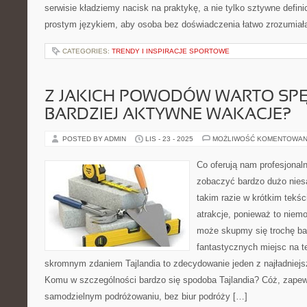
serwisie kładziemy nacisk na praktykę, a nie tylko sztywne defini
prostym językiem, aby osoba bez doświadczenia łatwo zrozumiał
CATEGORIES:
TRENDY I INSPIRACJE SPORTOWE
Z JAKICH POWODÓW WARTO SPĘ
BARDZIEJ AKTYWNE WAKACJE?
POSTED BY ADMIN
LIS - 23 - 2025
MOŻLIWOŚĆ KOMENTOWAN
Co oferują nam profesjonal
zobaczyć bardzo dużo nies
takim razie w krótkim tekśc
atrakcje, ponieważ to niemo
może skupmy się trochę ba
fantastycznych miejsc na te
skromnym zdaniem Tajlandia to zdecydowanie jeden z najładniejs
Komu w szczególności bardzo się spodoba Tajlandia? Cóż, zapew
samodzielnym podróżowaniu, bez biur podróży […]