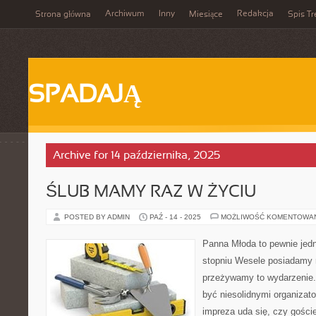
Archiwum
Inny
Redakcja
Strona główna
Miesiące
Spis Tr
SPADAJĄ
Archive for 14 października, 2025
ŚLUB MAMY RAZ W ŻYCIU
POSTED BY ADMIN
PAŹ - 14 - 2025
MOŻLIWOŚĆ KOMENTOWA
Panna Młoda to pewnie je
stopniu Wesele posiadamy r
przeżywamy to wydarzenie. 
być niesolidnymi organizato
impreza uda się, czy gości