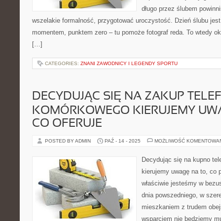
długo przez ślubem powinn
wszelakie formalność, przygotować uroczystość. Dzień ślubu je
momentem, punktem zero – tu pomoże fotograf reda. To wtedy ok
[…]
CATEGORIES:
ZNANI ZAWODNICY I LEGENDY SPORTU
DECYDUJĄC SIĘ NA ZAKUP TELE
KOMÓRKOWEGO KIERUJEMY UWA
CO OFERUJE
POSTED BY ADMIN
PAŹ - 14 - 2025
MOŻLIWOŚĆ KOMENTOWA
Decydując się na kupno te
kierujemy uwagę na to, co 
właściwie jesteśmy w bezu
dnia powszedniego, w szer
mieszkaniem z trudem obejś
wsparciem nie będziemy mu