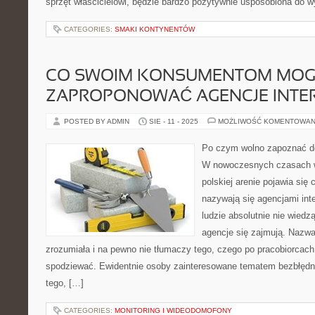
sprzęt właścicielowi, będzie bardzo pozytywnie usposobiona do w
CATEGORIES:
SMAKI KONTYNENTÓW
CO SWOIM KONSUMENTOM MO
ZAPROPONOWAĆ AGENCJE INTE
POSTED BY ADMIN
SIE - 11 - 2025
MOŻLIWOŚĆ KOMENTOWAN
Po czym wolno zapoznać do
W nowoczesnych czasach w
polskiej arenie pojawia się c
nazywają się agencjami int
ludzie absolutnie nie wiedz
agencje się zajmują. Nazwa
zrozumiała i na pewno nie tłumaczy tego, czego po pracobiorcach 
spodziewać. Ewidentnie osoby zainteresowane tematem bezbłędni
tego, […]
CATEGORIES:
MONITORING I WIDEODOMOFONY