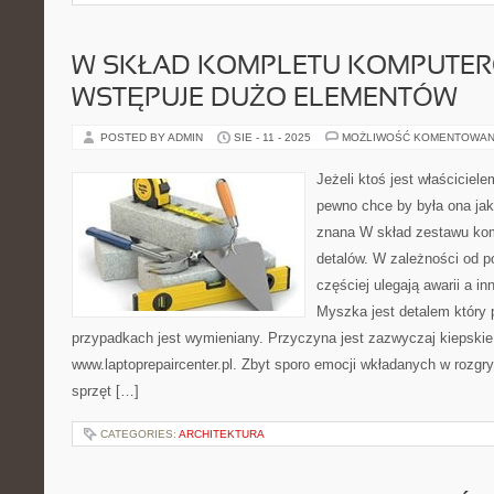
W SKŁAD KOMPLETU KOMPUTE
WSTĘPUJE DUŻO ELEMENTÓW
POSTED BY ADMIN
SIE - 11 - 2025
MOŻLIWOŚĆ KOMENTOWAN
Jeżeli ktoś jest właściciele
pewno chce by była ona ja
znana W skład zestawu ko
detalów. W zależności od p
częściej ulegają awarii a in
Myszka jest detalem który 
przypadkach jest wymieniany. Przyczyna jest zazwyczaj kiepskie
www.laptoprepaircenter.pl. Zbyt sporo emocji wkładanych w rozgry
sprzęt […]
CATEGORIES:
ARCHITEKTURA