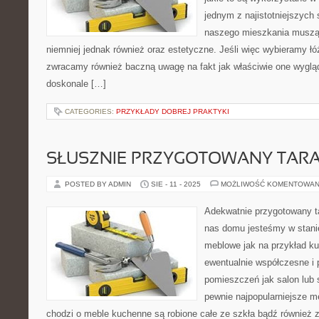
jednym z najistotniejszyc
naszego mieszkania muszą 
niemniej jednak również oraz estetyczne. Jeśli więc wybieramy łó
zwracamy również baczną uwagę na fakt jak właściwie one wyglą
doskonale […]
CATEGORIES:
PRZYKŁADY DOBREJ PRAKTYKI
SŁUSZNIE PRZYGOTOWANY TAR
POSTED BY ADMIN
SIE - 11 - 2025
MOŻLIWOŚĆ KOMENTOWAN
Adekwatnie przygotowany 
nas domu jesteśmy w stanie
meblowe jak na przykład ku
ewentualnie współczesne i 
pomieszczeń jak salon lub s
pewnie najpopularniejsze m
chodzi o meble kuchenne są robione całe ze szkła bądź również 