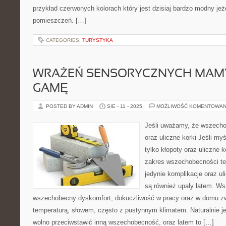
przykład czerwonych kolorach który jest dzisiaj bardzo modny jeż
pomieszczeń. […]
CATEGORIES:
TURYSTYKA
WRAŻEŃ SENSORYCZNYCH MAMY
GAMĘ
POSTED BY ADMIN
SIE - 11 - 2025
MOŻLIWOŚĆ KOMENTOWAN
Jeśli uważamy, że wszecho
oraz uliczne korki Jeśli my
tylko kłopoty oraz uliczne k
zakres wszechobecności te
jedynie komplikacje oraz ul
są również upały latem. Ws
wszechobecny dyskomfort, dokuczliwość w pracy oraz w domu z
temperaturą, słowem, często z pustynnym klimatem. Naturalnie 
wolno przeciwstawić inną wszechobecność, oraz latem to […]