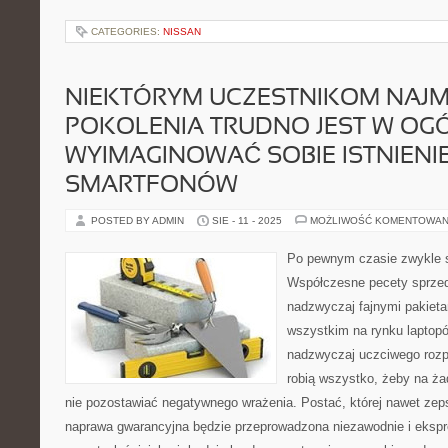
CATEGORIES:
NISSAN
NIEKTÓRYM UCZESTNIKOM NAJ
POKOLENIA TRUDNO JEST W OG
WYIMAGINOWAĆ SOBIE ISTNIENIE
SMARTFONÓW
POSTED BY ADMIN
SIE - 11 - 2025
MOŻLIWOŚĆ KOMENTOWAN
Po pewnym czasie zwykle 
Współczesne pecety sprze
nadzwyczaj fajnymi pakiet
wszystkim na rynku laptop
nadzwyczaj uczciwego rozpa
robią wszystko, żeby na ża
nie pozostawiać negatywnego wrażenia. Postać, której nawet zeps
naprawa gwarancyjna będzie przeprowadzona niezawodnie i eksp