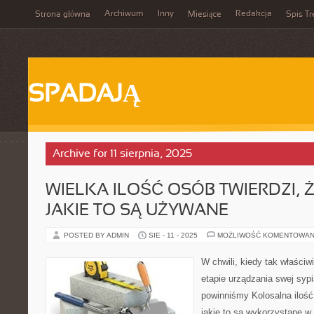
Archiwum
Inny
Redakcja
Strona główna
Miesiące
Spis Tr
SPADAJĄ
Archive for 11 sierpnia, 2025
WIELKA ILOŚĆ OSÓB TWIERDZI, 
JAKIE TO SĄ UŻYWANE
POSTED BY ADMIN
SIE - 11 - 2025
MOŻLIWOŚĆ KOMENTOWAN
W chwili, kiedy tak właściw
etapie urządzania swej sypi
powinniśmy Kolosalna ilość 
jakie to są wykorzystane w 